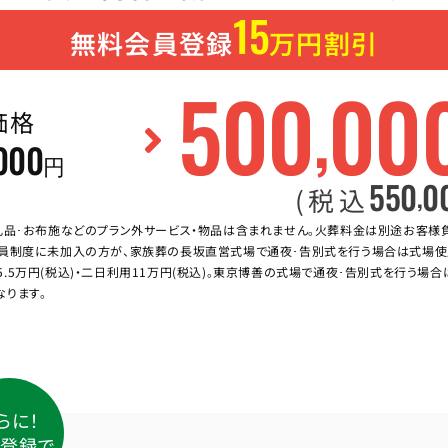
15
無料会員登録
万円割引
500
00
,
価格
000
円
550
0
,
(税込
礼品･お布施などのプラン外サービス・物品は含まれません。火葬料金は別途お客様
員制度に未加入の方が、家族葬の長坂直営式場で通夜･告別式を行う場合は式場使
5.5万円(税込)・二日利用11万円(税込)。東京博善の式場で通夜･告別式を行う場
なります。
らに！
登録で