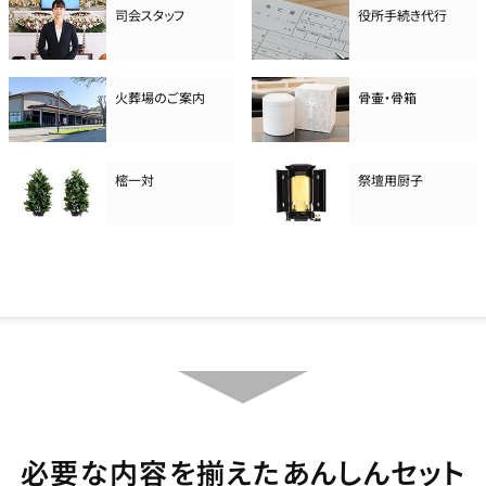
司会スタッフ
役所手続き代行
火葬場のご案内
骨壷・骨箱
樒一対
祭壇用厨子
必要な内容を揃えたあんしんセット