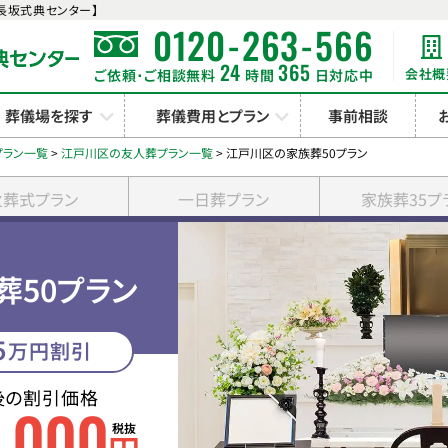
長坂式典センター】
-
-
0120
263
566
24
365
会社概
ご依頼･ご相談無料
時間
日対応中
葬儀場を探す
葬儀費用とプラン
事前相談
プラン一覧
>
江戸川区の友人葬プラン一覧
>
江戸川区の家族葬50プラン
火葬式プラン
一日葬プラン
家族葬35プ
葬50プラン
5
万円割引
後の割引価格
0
000
,
税抜