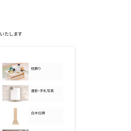
いたします
枕飾り
遺影・手札写真
白木位牌