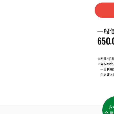
一般
650
,
※料理･返
※無料の会
一日利用
が必要と
さ
会員