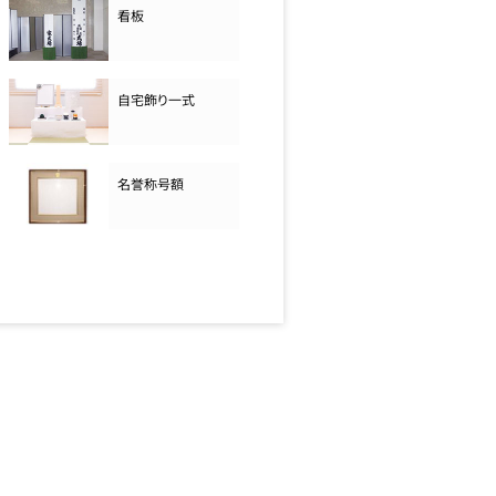
看板
自宅飾り一式
名誉称号額