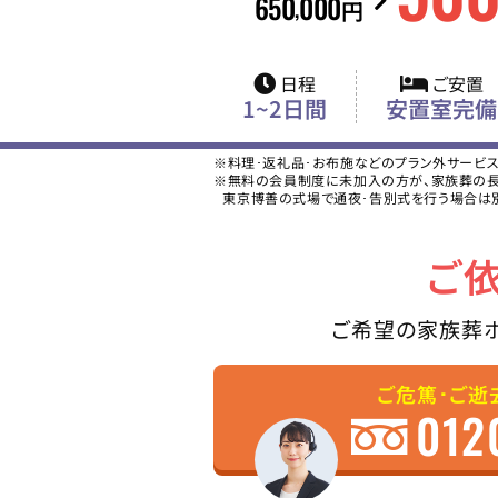
650
000
,
円
日程
ご安置
1~2日間
安置室完備
※料理･返礼品･お布施などのプラン外サービ
※無料の会員制度に未加入の方が、家族葬の長坂
東京博善の式場で通夜･告別式を行う場合は
ご
ご希望の家族葬
ご危篤･ご逝
012