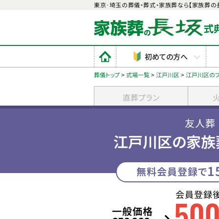
東京･埼玉の葬儀・葬式・家族葬なら【家族葬の
初めての方へ
葬儀トップ
>
式場一覧
>
江戸川区
>
江戸川区の
直葬プラン
友人葬
江戸川区の家族
1
無料会員登録で
会員登録
50
一般価格