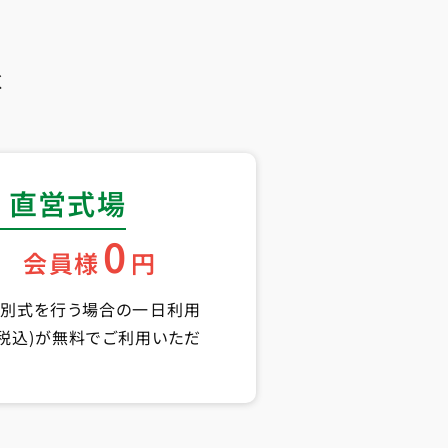
く
 直営式場
0
会員様
円
告別式を行う場合の一日利用
円(税込)が無料でご利用いただ