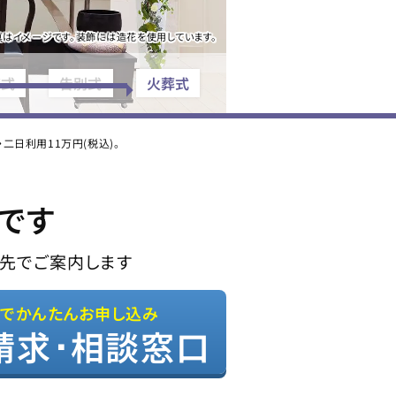
真はイメージです。装飾には造花を使用しています。
夜式
告別式
火葬式
日利用11万円(税込)。
です
先でご案内します
Bでかんたんお申し込み
請求･相談窓口