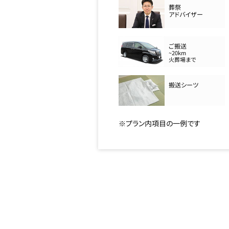
葬祭
アドバイザー
ご搬送
~20km
火葬場まで
搬送シーツ
※プラン内項目の一例です