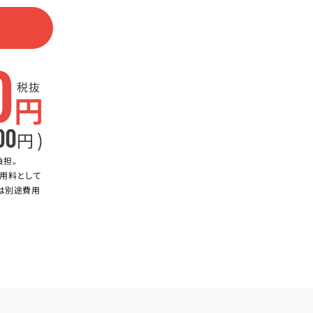
0
税抜
円
00
)
円
負担。
用料として
合は別途費用