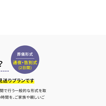
葬儀形式
？
通夜・告別式
(2日間)
見送りプランです
日間で行う一般的な形式を取
の時間を、ご家族や親しいご