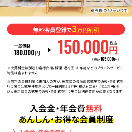
※写真はイメージです。
3
無料会員登録で
万円割引
150
000
,
税込
一般価格
円
180
000
,
円
165
000
,
（税込
円）
※火葬料金は別途お客様負担。料理･返礼品･お布施などのプラン外サービス・
物品は含まれません
※無料の会員制度に未加入の方が、家族葬の長坂直営式場で通夜･告別式を
行う場合は式場使用料として一日利用5.5万円(税込)・二日利用11万円(税
込)、東京博善の式場で通夜･告別式を行う場合は別途費用が必要となります
入会金・年会費
無料
あんしん・お得な会員制度
入会金・年会費無料