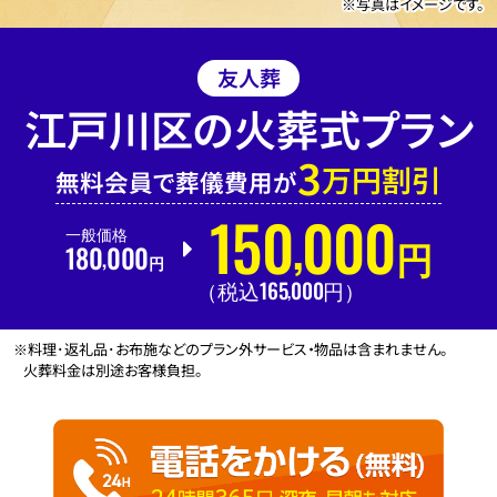
※写真はイメージです。
友人葬
江戸川区の火葬式プラン
3
万円割引
無料会員で葬儀費用が
150
000
,
一般価格
180
000
円
,
円
165
000
,
（税込
円
）
※料理･返礼品･お布施などのプラン外サービス・物品は含まれません。
火葬料金は別途お客様負担。