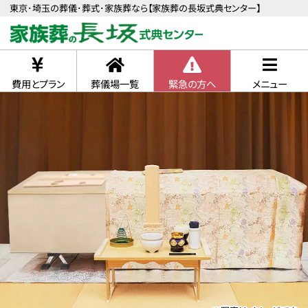
東京･埼玉の葬儀･葬式･家族葬なら【家族葬の長坂式典センター】
費用とプラン
葬儀場一覧
緊急の方へ
メニュー