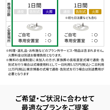
1日間
1日間
葬儀日数
通夜
告別式
火葬
通夜
告別式
火葬
※初七日法要なども含む
ご安置場所
ご自宅
：
ご自宅
：
専用安置室
：
専用安置室
：
※料理･返礼品･お布施などのプラン外サービス・物品は含まれません。
火葬料金は別途お客様負担となります。
※無料の会員制度に未加入の方が、家族葬の長坂直営式場で通夜･告
別式を行う場合は式場使用料として一日利用5.5万円(税込)・二日利用
11万円(税込)東京博善の式場で通夜･告別式を行う場合は別途費用が
必要となります
ご希望・ご状況に合わせて
最適なプランをご提案