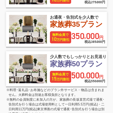
万円割引
税込
275
000
円
,
お通夜・告別式を少人数で
家族葬35プラン
350
000
,
無料会員で
円
10
万円割引
税込
385
000
円
,
少人数でもしっかりとお見送り
家族葬50プラン
500
000
,
無料会員で
円
15
万円割引
税込
550
000
円
,
※料理･返礼品･お布施などのプラン外サービス・物品は含まれま
せん。火葬料金は別途お客様負担となります。
※無料の会員制度に未加入の方が、家族葬の長坂直営式場で通夜･
告別式を行う場合は式場使用料として一日利用5.5万円(税込)・二
日利用11万円(税込)東京博善の式場で通夜･告別式を行う場合は別