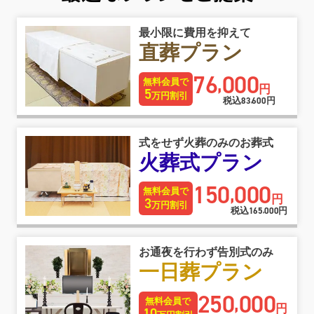
最小限に費用を抑えて
直葬プラン
76
000
,
無料会員で
円
5
万円割引
税込
83
600
円
,
式をせず火葬のみのお葬式
火葬式プラン
150
000
,
無料会員で
円
3
万円割引
税込
165
000
円
,
お通夜を行わず告別式のみ
一日葬プラン
250
000
,
無料会員で
円
10