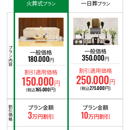
火葬式
一日葬
プラン
プラン
プラン内容
一般価格
一般価格
350
000
,
180
000
,
円
円
割引適用価格
割引適用価格
250
000
150
000
,
,
円
円
275
000
円
（税込
）
,
165
000
円
（税込
）
,
プラン金額
プラン金額
割引価格
3
10
万円割引
万円割引