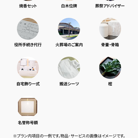
焼香セット
白木位牌
葬祭アドバイザー
役所手続き代行
火葬場のご案内
骨壷・骨箱
自宅飾り一式
搬送シーツ
樒
名誉称号額
※プラン内項目の一例です。物品･サービスの画像はイメージです。