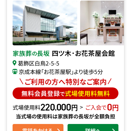
四ツ木･お花茶屋会館
家族葬
長坂
の
葛飾区白鳥2-5-5
京成本線「お花茶屋駅」より徒歩5分
ご利用の方へ特別なご案内
無料会員登録
式場使用料無料
で
220
000
0
円
円
,
>
式場使用料
ご入会で
当式場の使用料は家族葬の長坂が全額負担
電話をかける
詳細へ