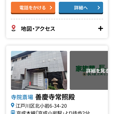
電話をかける
詳細へ
地図・アクセス
善慶寺 常照殿の詳細へ
善慶寺常照殿
寺院斎場
江戸川区北小岩6-34-20
京成本線「京成小岩駅」より徒歩2分