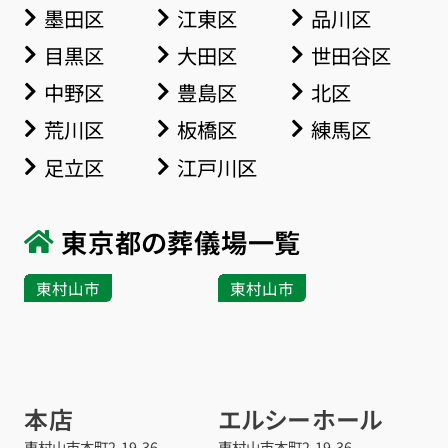
墨田区
江東区
品川区
目黒区
大田区
世田谷区
中野区
豊島区
北区
荒川区
板橋区
練馬区
足立区
江戸川区
東京都の葬儀場一覧
東村山市
東村山市
本店
エルシーホール
東村山市本町
2-19-36
東村山市本町
2-19-36
お得な会員価格!