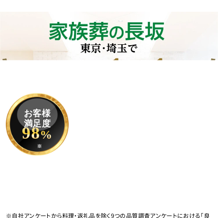
お客様
満足度
98
%
※
※自社アンケートから料理・返礼品を除く9つの品質調査アンケートにおける「良