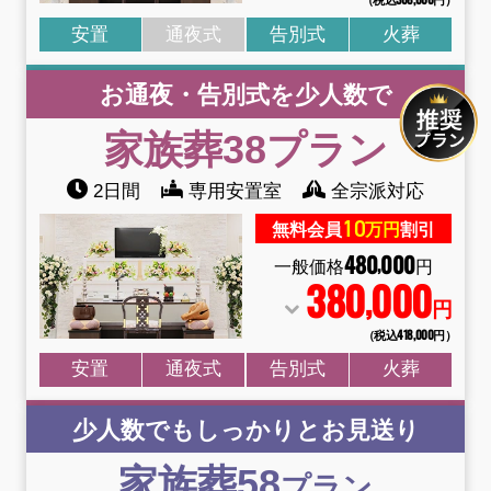
安置
通夜式
告別式
火葬
お通夜・告別式を少人数で
家族葬38
プラン
2日間
専用安置室
全宗派対応
10
無料会員
万円
割引
480
000
,
一般価格
円
380
000
,
円
（税込418
,
000円）
安置
通夜式
告別式
火葬
少人数でもしっかりとお見送り
家族葬58
プラン