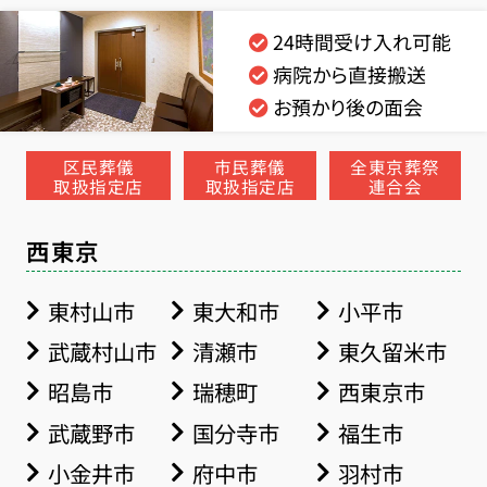
24時間受け入れ可能
病院から直接搬送
お預かり後の面会
区民葬儀
市民葬儀
全東京葬祭
取扱指定店
取扱指定店
連合会
西東京
東村山市
東大和市
小平市
武蔵村山市
清瀬市
東久留米市
昭島市
瑞穂町
西東京市
武蔵野市
国分寺市
福生市
小金井市
府中市
羽村市