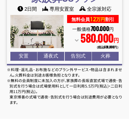
2日間
専用安置室
全宗派対応
12
無料会員
万円
割引
700
000
,
一般価格
円
580
000
,
円
（税込638
,
000円）
安置
通夜式
告別式
火葬
※料理･返礼品･お布施などのプラン外サービス・物品は含まれませ
ん。火葬料金は別途お客様負担となります。
※無料の会員制度に未加入の方が、家族葬の長坂直営式場で通夜･告
別式を行う場合は式場使用料として一日利用5.5万円(税込)・二日利
用11万円(税込)。
東京博善の式場で通夜･告別式を行う場合は別途費用が必要となり
ます。