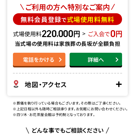
ご利用の方へ特別なご案内
無料会員登録
式場使用料無料
で
220
000
0
円
円
,
>
式場使用料
ご入会で
当式場の使用料は家族葬の長坂が全額負担
電話をかける
詳細へ
地図・アクセス
※葬儀を執り行っている場合もございます。その際はご了承ください。
※上記日程以外も随時ご相談承ります。お気軽にお問い合わせください。
※四ツ木･お花茶屋会館は予約制となっております。
どんな事でもご相談ください