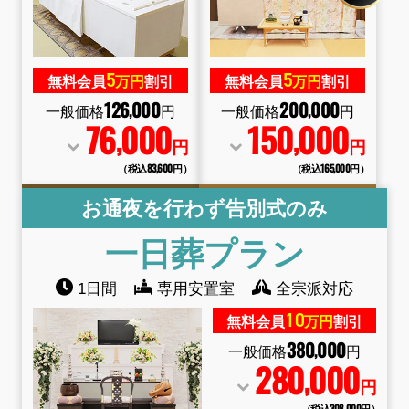
5
5
無料会員
万円
割引
無料会員
万円
割引
126
000
200
000
,
,
一般価格
円
一般価格
円
76
000
150
000
,
,
円
円
（税込83
,
600円）
（税込165
,
000円）
お通夜を行わず告別式のみ
一日葬
プラン
1日間
専用安置室
全宗派対応
10
無料会員
万円
割引
380
000
,
一般価格
円
280
000
,
円
（税込308
,
000円）