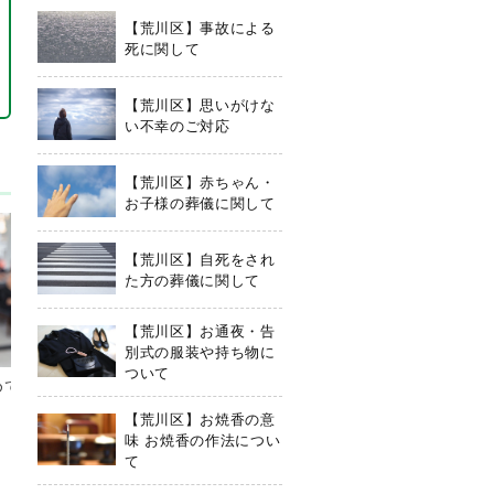
【荒川区】事故による
死に関して
【荒川区】思いがけな
い不幸のご対応
【荒川区】赤ちゃん・
お子様の葬儀に関して
【荒川区】自死をされ
た方の葬儀に関して
【荒川区】お通夜・告
別式の服装や持ち物に
ついて
めての葬儀を行
【荒川区】お焼香の意味 お焼
香の作法について
【荒川区】お焼香の意
2025/6/18
味 お焼香の作法につい
て