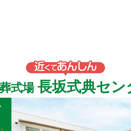
長坂式典セン
族葬式場