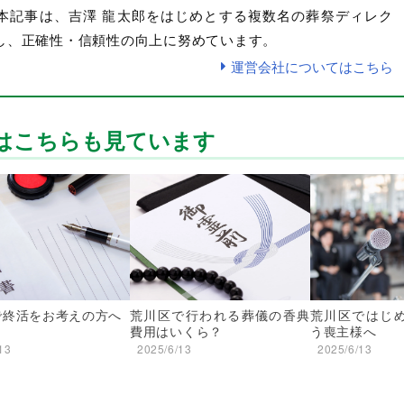
本記事は、吉澤 龍太郎をはじめとする複数名の葬祭ディレク
し、正確性・信頼性の向上に努めています。
運営会社についてはこちら
はこちらも見ています
で終活をお考えの方へ
荒川区で行われる葬儀の香典
荒川区ではじ
費用はいくら？
う喪主様へ
13
2025/6/13
2025/6/13