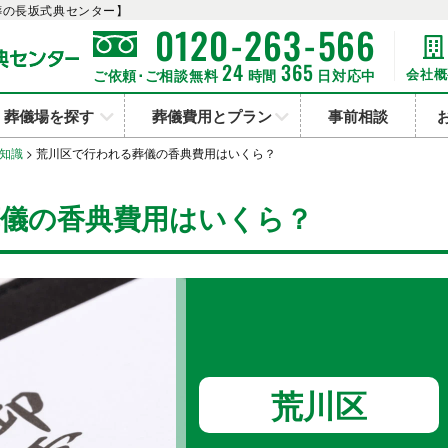
葬の長坂式典センター】
-
-
0120
263
566
24
365
会社概
ご依頼･ご相談無料
時間
日対応中
葬儀場を探す
葬儀費用とプラン
事前相談
知識
>
荒川区で行われる葬儀の香典費用はいくら？
葬儀の香典費用はいくら？
荒川区