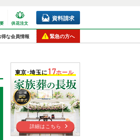
資料請求
要
供花注文
緊急の方へ
お得な会員情報
17
東京･埼玉に
ホール
詳細はこちら