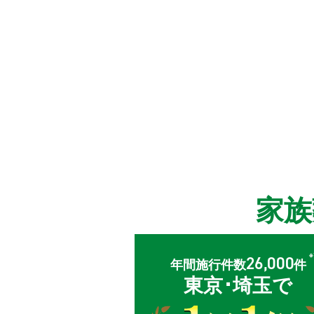
家
26,000
年間施行件数
件
東京･埼玉で