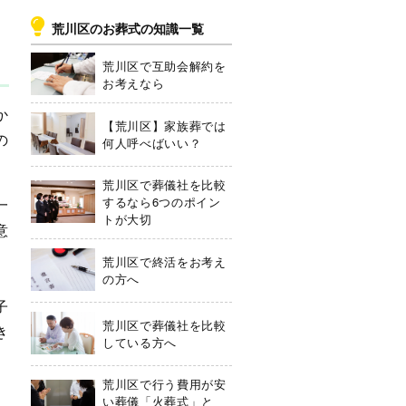
荒川区のお葬式の知識一覧
荒川区で互助会解約を
お考えなら
か
【荒川区】家族葬では
の
何人呼べばいい？
荒川区で葬儀社を比較
するなら6つのポイン
一
トが大切
意
荒川区で終活をお考え
の方へ
子
荒川区で葬儀社を比較
き
している方へ
荒川区で行う費用が安
い葬儀「火葬式」と