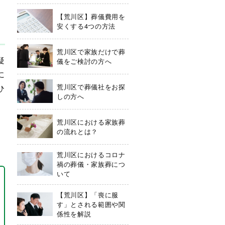
【荒川区】葬儀費用を
安くする4つの方法
荒川区で家族だけで葬
疑
儀をご検討の方へ
に
荒川区で葬儀社をお探
ひ
しの方へ
荒川区における家族葬
の流れとは？
荒川区におけるコロナ
禍の葬儀・家族葬につ
いて
【荒川区】「喪に服
す」とされる範囲や関
係性を解説