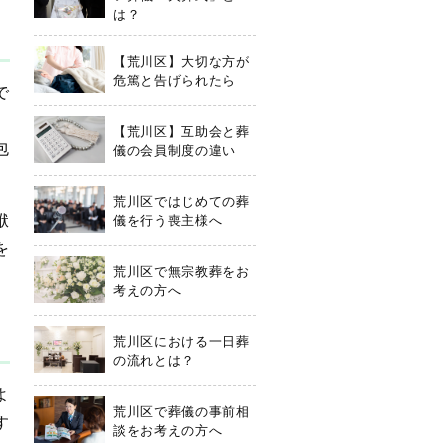
は？
【荒川区】大切な方が
危篤と告げられたら
で
。
【荒川区】互助会と葬
包
儀の会員制度の違い
荒川区ではじめての葬
袱
儀を行う喪主様へ
を
荒川区で無宗教葬をお
考えの方へ
荒川区における一日葬
の流れとは？
よ
荒川区で葬儀の事前相
す
談をお考えの方へ