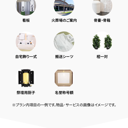
看板
火葬場のご案内
骨壷・骨箱
自宅飾り一式
搬送シーツ
樒一対
祭壇用厨子
名誉称号額
※プラン内項目の一例です。物品･サービスの画像はイメージです。