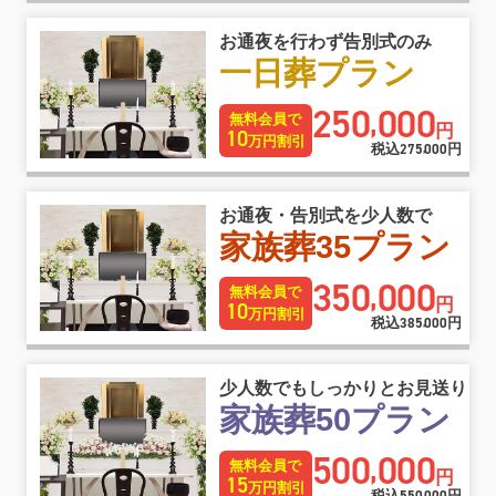
お通夜を行わず告別式のみ
一日葬プラン
250
000
,
無料会員で
円
10
万円割引
税込
275
000
円
,
お通夜・告別式を少人数で
家族葬35プラン
350
000
,
無料会員で
円
10
万円割引
税込
385
000
円
,
少人数でもしっかりとお見送り
家族葬50プラン
500
000
,
無料会員で
円
15
万円割引
税込
円
,