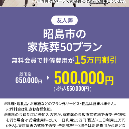
※写真はイメージです。装飾には造花を使用しています。
友人葬
昭島市の
家族葬50プラン
15
万円割引
無料会員で葬儀費用が
500
000
,
一般価格
650
000
円
,
円
550
000
,
（税込
円
）
※料理･返礼品･お布施などのプラン外サービス・物品は含まれません。
火葬料金は別途お客様負担。
※無料の会員制度に未加入の方が、家族葬の長坂直営式場で通夜･告別式
を行う場合は式場使用料として一日利用5.5万円(税込)・二日利用11万円
(税込)。東京博善の式場で通夜･告別式を行う場合は別途費用が必要とな