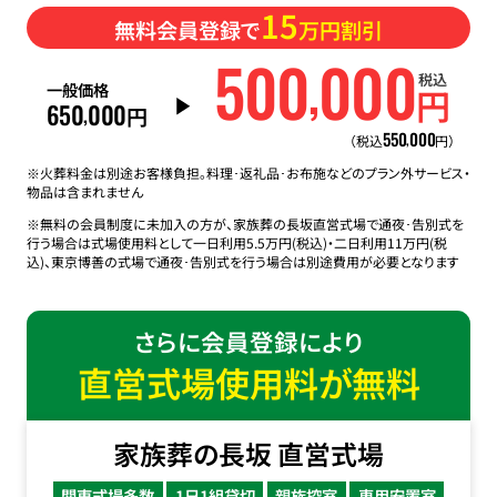
15
無料会員登録で
万円割引
500
000
,
税込
一般価格
円
650
000
,
円
550
000
,
（税込
円）
※火葬料金は別途お客様負担。料理･返礼品･お布施などのプラン外サービス・
物品は含まれません
※無料の会員制度に未加入の方が、家族葬の長坂直営式場で通夜･告別式を
行う場合は式場使用料として一日利用5.5万円(税込)・二日利用11万円(税
込)、東京博善の式場で通夜･告別式を行う場合は別途費用が必要となります
さらに会員登録により
直営式場使用料が無料
家族葬の長坂 直営式場
関東式場多数
1日1組貸切
親族控室
専用安置室