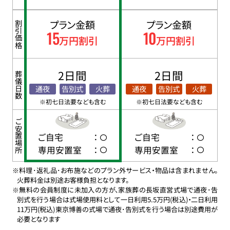
プラン金額
プラン金額
割引価格
15
10
万円割引
万円割引
2日間
2日間
葬儀日数
通夜
告別式
火葬
通夜
告別式
火葬
※初七日法要なども含む
※初七日法要なども含む
ご安置場所
ご自宅
：
ご自宅
：
専用安置室
：
専用安置室
：
※料理･返礼品･お布施などのプラン外サービス・物品は含まれません。
火葬料金は別途お客様負担となります。
※無料の会員制度に未加入の方が、家族葬の長坂直営式場で通夜･告
別式を行う場合は式場使用料として一日利用5.5万円(税込)・二日利用
11万円(税込)東京博善の式場で通夜･告別式を行う場合は別途費用が
必要となります