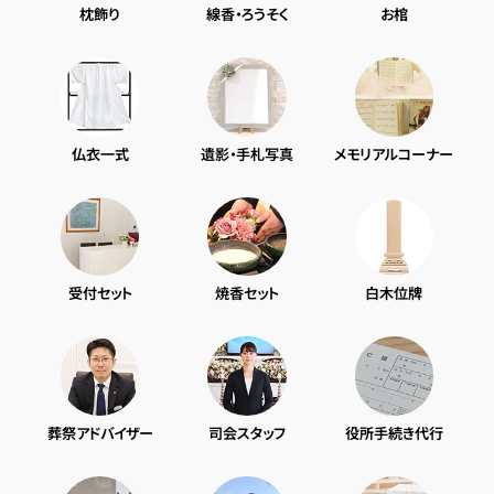
枕飾り
線香・ろうそく
お棺
仏衣一式
遺影・手札写真
メモリアルコーナー
受付セット
焼香セット
白木位牌
葬祭アドバイザー
司会スタッフ
役所手続き代行