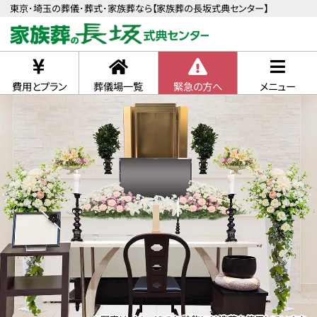
東京･埼玉の葬儀･葬式･家族葬なら【家族葬の長坂式典センター】
費用とプラン
葬儀場一覧
緊急の方へ
メニュー