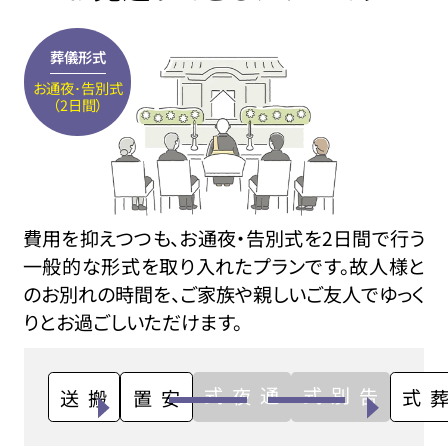
葬儀形式
お通夜･告別式
（2日間）
費用を抑えつつも、お通夜・告別式を2日間で行う
一般的な形式を取り入れたプランです。故人様と
のお別れの時間を、ご家族や親しいご友人でゆっく
りとお過ごしいただけます。
通夜式
告別式
搬送
安置
火葬式