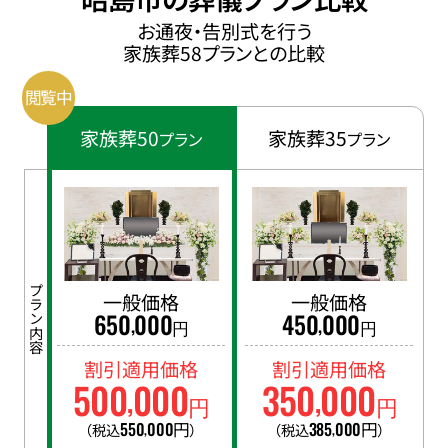
お通夜・告別式を行う
家族葬58プランとの比較
家族葬50
家族葬35
プラン
プラン
プラン内容
一般価格
一般価格
650
000
450
000
,
,
円
円
割引適用価格
割引適用価格
500
000
350
000
,
,
円
円
550
000
円
385
000
円
（税込
）
（税込
）
,
,