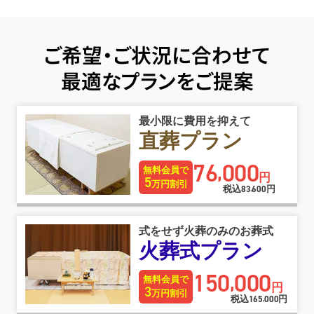
ご希望・ご状況に合わせて
最適なプランをご提案
最小限に費用を抑えて
直葬プラン
76
000
,
無料会員で
円
5
万円割引
税込
83
600
円
,
式をせず火葬のみのお葬式
火葬式プラン
150
000
,
無料会員で
円
3
万円割引
税込
165
000
円
,