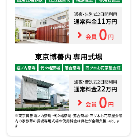
通夜・告別式2日間利用
11
通常料金
万円
0
会員
円
東京博善内 専用式場
堀ノ内斎場
代々幡斎場
落合斎場
四ツ木お花茶屋会館
通夜・告別式2日間利用
22
通常料金
万円
0
会員
円
※東京博善 堀ノ内斎場･代々幡斎場･落合斎場･四ツ木お花茶屋会館
内の家族葬の長坂専用式場の使用料金は弊社が全額負担いたしま
す