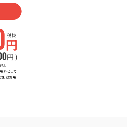
0
税抜
円
00
)
円
負担。
用料として
合は別途費用