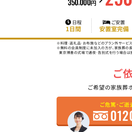
350
000
,
円
日程
ご安置
1日間
安置室完備
※料理･返礼品･お布施などのプラン外サービ
※無料の会員制度に未加入の方が、家族葬の長坂
東京博善の式場で通夜･告別式を行う場合は
ご
ご希望の家族葬
ご危篤･ご逝
012