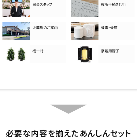
司会スタッフ
役所手続き代行
火葬場のご案内
骨壷・骨箱
樒一対
祭壇用厨子
必要な内容を揃えたあんしんセット