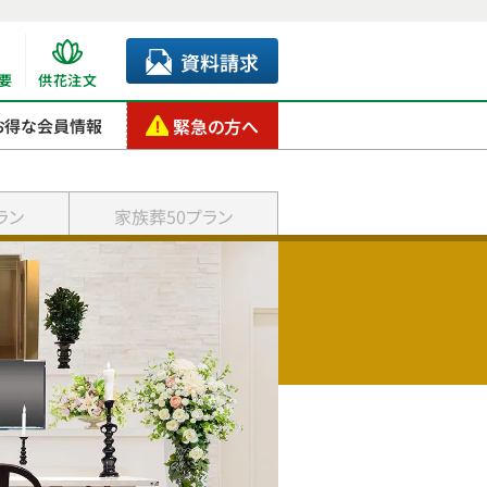
資料請求
要
供花注文
緊急の方へ
お得な会員情報
ラン
家族葬50プラン