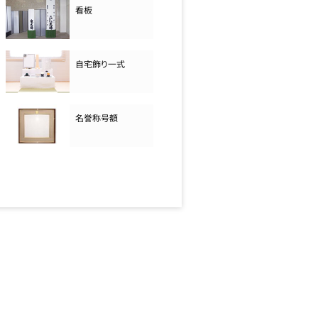
看板
自宅飾り一式
名誉称号額