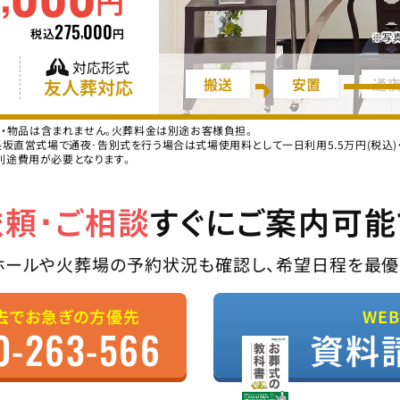
円
275
000
,
税込
円
※写
対応形式
搬送
安置
通
友人葬対応
ス・物品は含まれません。火葬料金は別途お客様負担。
直営式場で通夜･告別式を行う場合は式場使用料として一日利用5.5万円(税込)・二
別途費用が必要となります。
依頼･ご相談
すぐにご案内可能
ホールや火葬場の予約状況も確認し、希望日程を最優
去でお急ぎの方優先
WE
0-263-566
資料