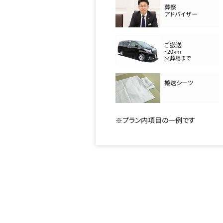
葬祭
アドバイザー
ご搬送
~20km
火葬場まで
搬送シーツ
※プラン内項目の一例です