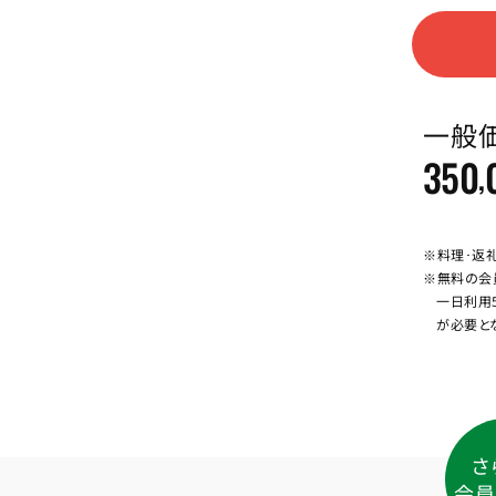
一般
350
,
※料理･返
※無料の会
一日利用
が必要と
さ
会員