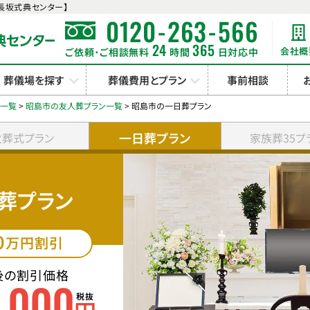
長坂式典センター】
-
-
0120
263
566
24
365
会社概
ご依頼･ご相談無料
時間
日対応中
葬儀場を探す
葬儀費用とプラン
事前相談
ン一覧
>
昭島市の友人葬プラン一覧
>
昭島市の一日葬プラン
一日葬プラン
火葬式プラン
家族葬35プ
葬プラン
0
万円割引
後の割引価格
0
000
,
税抜