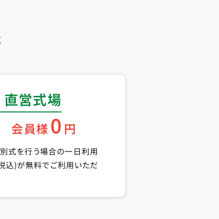
く
 直営式場
0
会員様
円
告別式を行う場合の一日利用
円(税込)が無料でご利用いただ