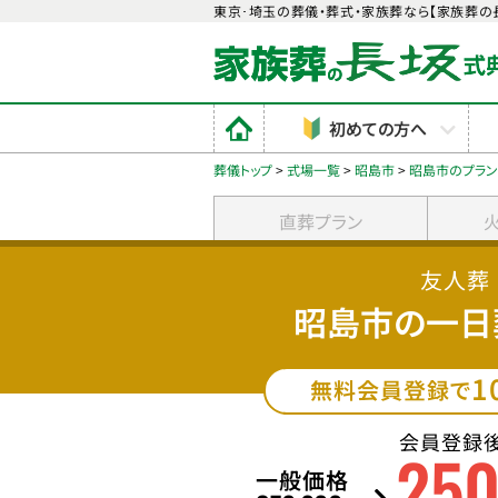
東京･埼玉の葬儀・葬式・家族葬なら【家族葬の
初めての方へ
葬儀トップ
>
式場一覧
>
昭島市
>
昭島市のプラ
直葬プラン
友人葬
昭島市の一日
1
無料会員登録で
会員登録
25
一般価格