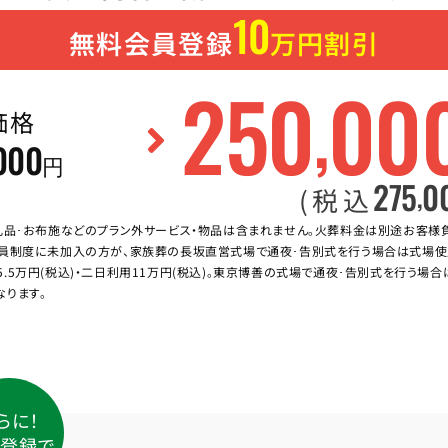
10
無料会員登録
万円割引
250
00
,
価格
000
円
275
0
,
(税込
礼品･お布施などのプラン外サービス・物品は含まれません。火葬料金は別途お客様
員制度に未加入の方が、家族葬の長坂直営式場で通夜･告別式を行う場合は式場使
5.5万円(税込)・二日利用11万円(税込)。東京博善の式場で通夜･告別式を行う場
なります。
らに！
登録で