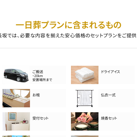
一日葬プランに含まれるもの
長坂では、必要な内容を揃えた安心価格のセットプランをご提供
ご搬送
ドライアイス
~20km
安置場所まで
お棺
仏衣一式
受付セット
焼香セット