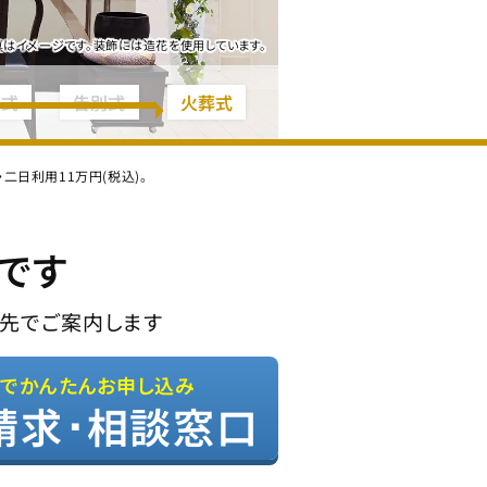
真はイメージです。装飾には造花を使用しています。
夜式
告別式
火葬式
日利用11万円(税込)。
です
先でご案内します
Bでかんたんお申し込み
請求･相談窓口