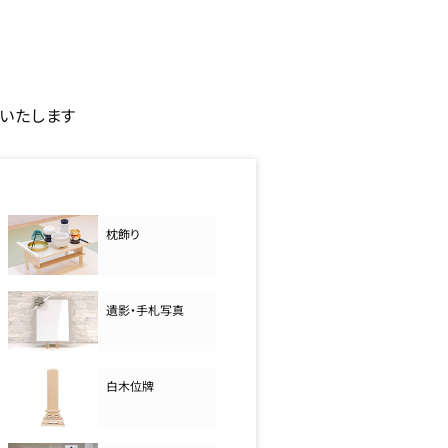
いたします
枕飾り
遺影・手札写真
白木位牌