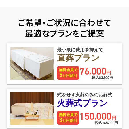
ご希望・ご状況に合わせて
最適なプランをご提案
最小限に費用を抑えて
直葬プラン
76
000
,
無料会員で
円
5
万円割引
税込
83
600
円
,
式をせず火葬のみのお葬式
火葬式プラン
150
000
,
無料会員で
円
3
万円割引
税込
165
000
円
,