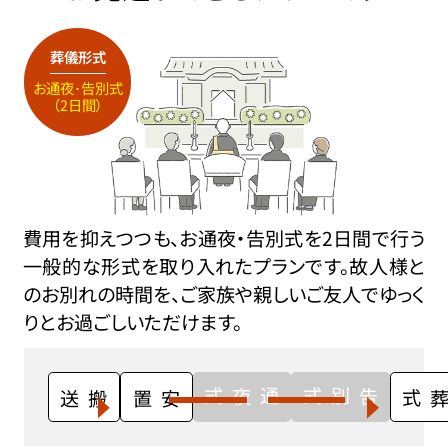
葬儀形式
お通夜･告別式
（2日間）
費用を抑えつつも、お通夜・告別式を2日間で行う
一般的な形式を取り入れたプランです。故人様と
のお別れの時間を、ご家族や親しいご友人でゆっく
りとお過ごしいただけます。
通夜式
告別式
搬送
安置
火葬式