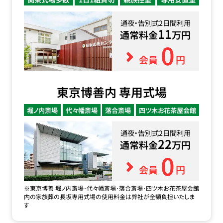
通夜・告別式2日間利用
11
通常料金
万円
0
会員
円
東京博善内 専用式場
堀ノ内斎場
代々幡斎場
落合斎場
四ツ木お花茶屋会館
通夜・告別式2日間利用
22
通常料金
万円
0
会員
円
※東京博善 堀ノ内斎場･代々幡斎場･落合斎場･四ツ木お花茶屋会館
内の家族葬の長坂専用式場の使用料金は弊社が全額負担いたしま
す