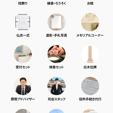
枕飾り
線香・ろうそく
お棺
仏衣一式
遺影・手札写真
メモリアルコーナー
受付セット
焼香セット
白木位牌
葬祭アドバイザー
司会スタッフ
役所手続き代行