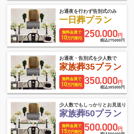
お通夜を行わず告別式のみ
一日葬プラン
250
000
,
無料会員で
円
10
万円割引
税込
275
000
円
,
お通夜・告別式を少人数で
家族葬35プラン
350
000
,
無料会員で
円
10
万円割引
税込
385
000
円
,
少人数でもしっかりとお見送り
家族葬50プラン
500
000
,
無料会員で
円
15
万円割引
税込
円
,