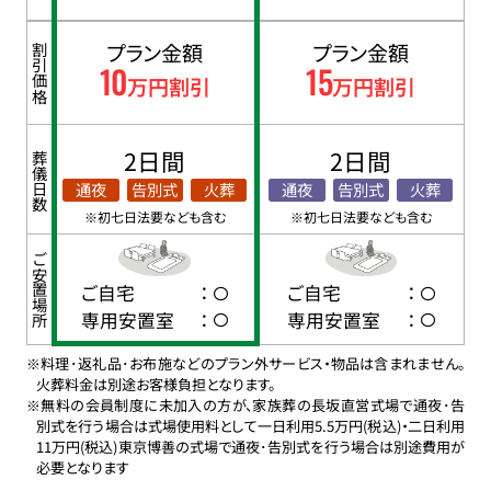
プラン金額
プラン金額
割引価格
10
15
万円割引
万円割引
2日間
2日間
葬儀日数
通夜
告別式
火葬
通夜
告別式
火葬
※初七日法要なども含む
※初七日法要なども含む
ご安置場所
ご自宅
：
ご自宅
：
専用安置室
：
専用安置室
：
※料理･返礼品･お布施などのプラン外サービス・物品は含まれません。
火葬料金は別途お客様負担となります。
※無料の会員制度に未加入の方が、家族葬の長坂直営式場で通夜･告
別式を行う場合は式場使用料として一日利用5.5万円(税込)・二日利用
11万円(税込)東京博善の式場で通夜･告別式を行う場合は別途費用が
必要となります