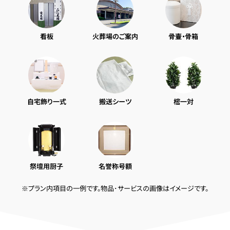
看板
火葬場のご案内
骨壷・骨箱
自宅飾り一式
搬送シーツ
樒一対
祭壇用厨子
名誉称号額
※プラン内項目の一例です。物品･サービスの画像はイメージです。