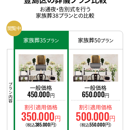
お通夜・告別式を行う
家族葬38プランとの比較
家族葬35
家族葬50
プラン
プラン
プラン内容
一般価格
一般価格
450
000
650
000
,
,
円
円
割引適用価格
割引適用価格
350
000
500
000
,
,
円
円
385
000
円
550
000
円
（税込
）
（税込
）
,
,