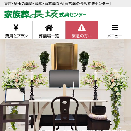
東京･埼玉の葬儀･葬式･家族葬なら【家族葬の長坂式典センター】
費用とプラン
葬儀場一覧
緊急の方へ
メニュー