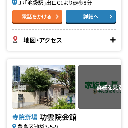
JR「池袋駅」出口C1より徒歩8分
電話をかける
詳細へ
地図・アクセス
功雲院会館の詳細へ
功雲院会館
寺院斎場
豊島区池袋3-5-9