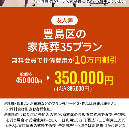
※写真はイメージです。装飾には造花を使用しています。
友人葬
豊島区の
家族葬35プラン
10
万円割引
無料会員で葬儀費用が
350
000
,
一般価格
450
000
円
,
円
385
000
,
（税込
円
）
※料理･返礼品･お布施などのプラン外サービス・物品は含まれません。
火葬料金は別途お客様負担。
※無料の会員制度に未加入の方が、家族葬の長坂直営式場で通夜･告別式
を行う場合は式場使用料として一日利用5.5万円(税込)・二日利用11万円
(税込)。東京博善の式場で通夜･告別式を行う場合は別途費用が必要とな