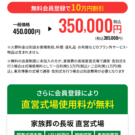
10
無料会員登録で
万円割引
350
000
,
税込
一般価格
円
450
000
,
円
385
000
,
（税込
円）
※火葬料金は別途お客様負担。料理･返礼品･お布施などのプラン外サービス・
物品は含まれません
※無料の会員制度に未加入の方が、家族葬の長坂直営式場で通夜･告別式を
行う場合は式場使用料として一日利用5.5万円(税込)・二日利用11万円(税
込)、東京博善の式場で通夜･告別式を行う場合は別途費用が必要となります
さらに会員登録により
直営式場使用料が無料
家族葬の長坂 直営式場
関東式場多数
1日1組貸切
親族控室
専用安置室