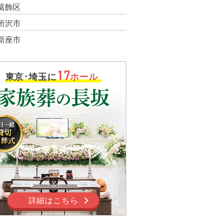
葛飾区
所沢市
新座市
17
東京･埼玉に
ホール
詳細はこちら