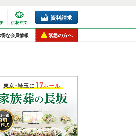
資料請求
要
供花注文
緊急の方へ
お得な会員情報
17
東京･埼玉に
ホール