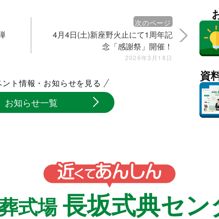
次のページ
弾
4月4日(土)新座野火止にて1周年記
念「感謝祭」開催！
2026年3月18日
資
ベント情報・お知らせを見る
お知らせ一覧
長坂式典セン
族葬式場