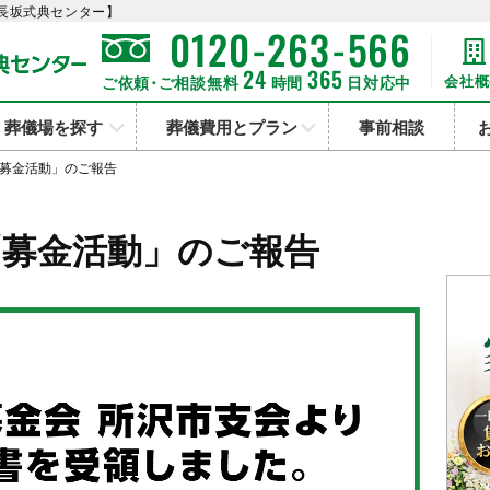
長坂式典センター】
-
-
0120
263
566
24
365
会社概
ご依頼･ご相談無料
時間
日対応中
葬儀場を探す
葬儀費用とプラン
事前相談
募金活動」のご報告
「募金活動」のご報告