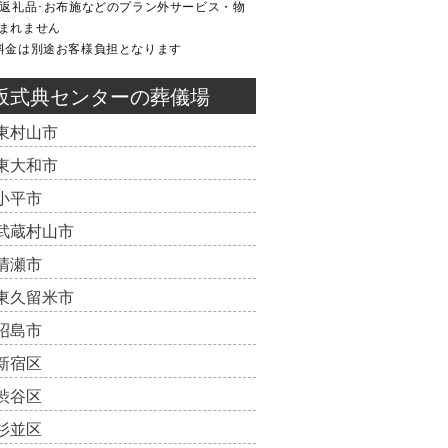
･返礼品･お布施などのプラン外サービス・物
まれません
料金は別途お客様負担となります
坂式典センターの葬儀場
東村山市
東大和市
小平市
武蔵村山市
清瀬市
東久留米市
昭島市
新宿区
渋谷区
杉並区