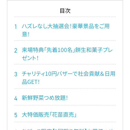
目次
ハズレなし大抽選会！豪華景品をご用
1
意！
来場特典「先着100名」餅生和菓子プレ
2
ゼント！
チャリティ10円バザーで社会貢献＆日用
3
品GET！
新鮮野菜つめ放題！
4
大特価販売「花苗直売」
5