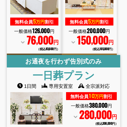
5
5
無料会員
万円
割引
無料会員
万円
割引
126
000
200
000
,
,
一般価格
円
一般価格
円
76
000
150
000
,
,
円
円
（税込83
,
600円）
（税込165
,
000円）
お通夜を行わず告別式のみ
一日葬
プラン
1日間
専用安置室
全宗派対応
10
無料会員
万円
割引
380
000
,
一般価格
円
280
000
,
円
（税込308
,
000円）