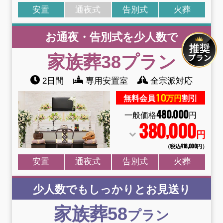
安置
通夜式
告別式
火葬
お通夜・告別式を少人数で
家族葬38
プラン
2日間
専用安置室
全宗派対応
10
無料会員
万円
割引
480
000
,
一般価格
円
380
000
,
円
（税込418
,
000円）
安置
通夜式
告別式
火葬
少人数でもしっかりとお見送り
家族葬58
プラン