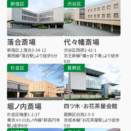
新宿区
渋谷区
落合斎場
代々幡斎場
新宿区上落合3-34-12
渋谷区西原2-42-1
東西線「落合駅」より徒歩5分
京王新線「幡ヶ谷下車」より徒歩
6分
杉並区
葛飾区
堀ノ内斎場
四ツ木･お花茶屋会館
杉並区梅里1-2-27
葛飾区白鳥2-5-5
東京メトロ丸ノ内線「新高円寺
京成本線「お花茶屋駅」より徒歩
駅」徒歩8分
5分