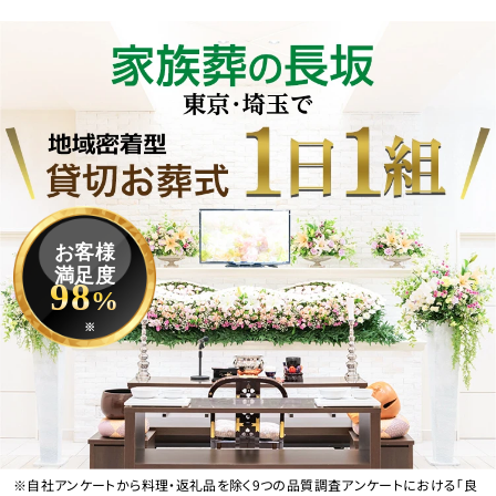
お客様
満足度
98
%
※
※自社アンケートから料理・返礼品を除く9つの品質調査アンケートにおける「良