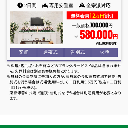
2日間
専用安置室
全宗派対応
12
無料会員
万円
割引
700
000
,
一般価格
円
580
000
,
円
（税込638
,
000円）
安置
通夜式
告別式
火葬
※料理･返礼品･お布施などのプラン外サービス・物品は含まれませ
ん。火葬料金は別途お客様負担となります。
※無料の会員制度に未加入の方が、家族葬の長坂直営式場で通夜･告
別式を行う場合は式場使用料として一日利用5.5万円(税込)・二日利
用11万円(税込)。
東京博善の式場で通夜･告別式を行う場合は別途費用が必要となり
ます。