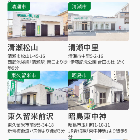
清瀬市
清瀬市
清瀬松山
清瀬中里
清瀬市松山
1-45-16
清瀬市中里
5-2-16
西武池袋線「清瀬駅」南口より徒
「伊藤記念公園 台田の杜」近く
歩9分
東久留米市
昭島市
東久留米前沢
昭島東中神
東久留米市前沢
5-34-18
昭島市玉川町1-10-11
新青梅街道バス停より徒歩3分
JR青梅線「東中神駅」より徒歩5
分