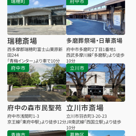
瑞穂町
府中市
瑞穂斎場
多磨葬祭場・日華斎場
西多摩郡瑞穂町富士山栗原新
府中市多磨町2丁目1番地1
田244
西武多摩川線「多磨駅」より徒歩
「青梅インター」より車で10分
10分
府中市
立川市
立川市斎場
府中の森市民聖苑
府中市浅間町1-3
立川市羽衣町3-20-23
京王線「東府中駅」より徒歩12分
JR南武線「西国立駅」より徒歩
10分
お得な会員価格!
青梅市
葛飾区