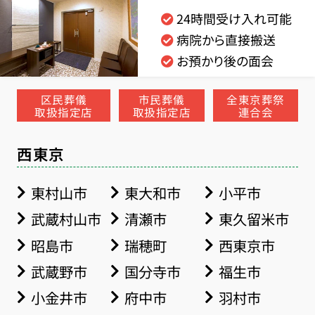
24時間受け入れ可能
病院から直接搬送
お預かり後の面会
区民葬儀
市民葬儀
全東京葬祭
取扱指定店
取扱指定店
連合会
西東京
東村山市
東大和市
小平市
武蔵村山市
清瀬市
東久留米市
昭島市
瑞穂町
西東京市
武蔵野市
国分寺市
福生市
小金井市
府中市
羽村市