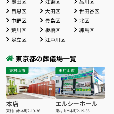
墨田区
江東区
品川区
目黒区
大田区
世田谷区
中野区
豊島区
北区
荒川区
板橋区
練馬区
足立区
江戸川区
東京都の葬儀場一覧
東村山市
東村山市
本店
エルシーホール
東村山市本町
2-19-36
東村山市本町
2-19-36