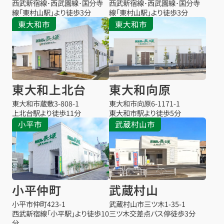
西武新宿線･西武園線･国分寺
西武新宿線･西武園線･国分寺
線「東村山駅」より徒歩3分
線「東村山駅」より徒歩3分
東大和市
東大和市
東大和上北台
東大和向原
東大和市蔵敷
3-808-1
東大和市向原
6-1171-1
上北台駅より
徒歩11分
東大和市駅より
徒歩5分
小平市
武蔵村山市
小平仲町
武蔵村山
小平市仲町
423-1
武蔵村山市三ツ木
1-35-1
西武新宿線「小平駅」より徒歩10
三ツ木交差点バス停
徒歩3分
分