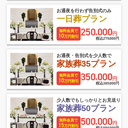
お通夜を行わず告別式のみ
一日葬プラン
250
000
,
無料会員で
円
10
万円割引
税込
275
000
円
,
お通夜・告別式を少人数で
家族葬35プラン
350
000
,
無料会員で
円
10
万円割引
税込
385
000
円
,
少人数でもしっかりとお見送り
家族葬50プラン
500
000
,
無料会員で
円
15
万円割引
税込
円
,