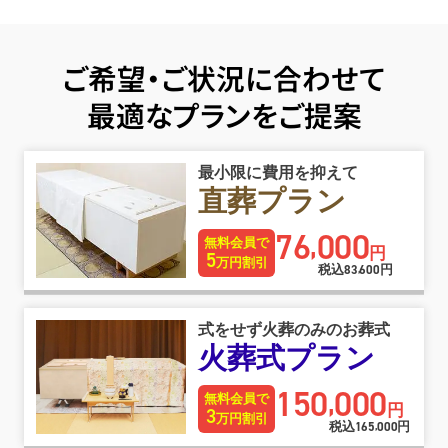
ご希望・ご状況に合わせて
最適なプランをご提案
最小限に費用を抑えて
直葬プラン
76
000
,
無料会員で
円
5
万円割引
税込
83
600
円
,
式をせず火葬のみのお葬式
火葬式プラン
150
000
,
無料会員で
円
3
万円割引
税込
165
000
円
,