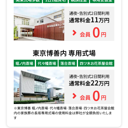
通夜・告別式2日間利用
11
通常料金
万円
0
会員
円
東京博善内 専用式場
堀ノ内斎場
代々幡斎場
落合斎場
四ツ木お花茶屋会館
通夜・告別式2日間利用
22
通常料金
万円
0
会員
円
※東京博善 堀ノ内斎場･代々幡斎場･落合斎場･四ツ木お花茶屋会館
内の家族葬の長坂専用式場の使用料金は弊社が全額負担いたしま
す