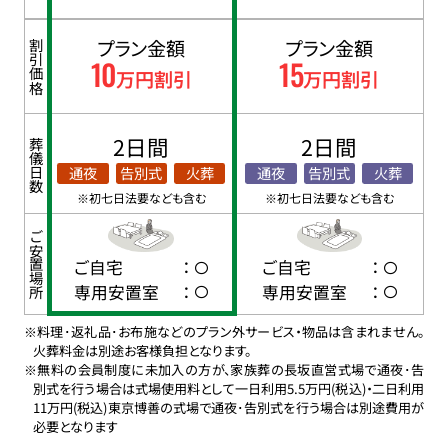
プラン金額
プラン金額
割引価格
10
15
万円割引
万円割引
2日間
2日間
葬儀日数
通夜
告別式
火葬
通夜
告別式
火葬
※初七日法要なども含む
※初七日法要なども含む
ご安置場所
ご自宅
：
ご自宅
：
専用安置室
：
専用安置室
：
※料理･返礼品･お布施などのプラン外サービス・物品は含まれません。
火葬料金は別途お客様負担となります。
※無料の会員制度に未加入の方が、家族葬の長坂直営式場で通夜･告
別式を行う場合は式場使用料として一日利用5.5万円(税込)・二日利用
11万円(税込)東京博善の式場で通夜･告別式を行う場合は別途費用が
必要となります