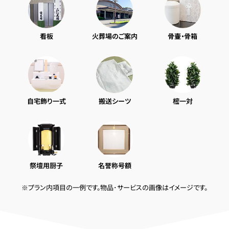
看板
火葬場のご案内
骨壷・骨箱
自宅飾り一式
搬送シーツ
樒一対
祭壇用厨子
名誉称号額
※プラン内項目の一例です。物品･サービスの画像はイメージです。