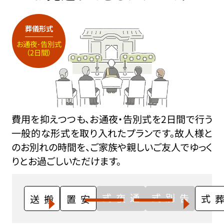
葬儀形式
お通夜･告別式
（2日間）
費用を抑えつつも、お通夜・告別式を2日間で行う
一般的な形式を取り入れたプランです。故人様と
のお別れの時間を、ご家族や親しいご友人でゆっく
りとお過ごしいただけます。
通夜式
告別式
搬送
安置
火葬式