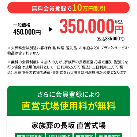
10
無料会員登録で
万円割引
350
000
,
税込
一般価格
円
450
000
,
円
385
000
,
（税込
円）
※火葬料金は別途お客様負担。料理･返礼品･お布施などのプラン外サービス・
物品は含まれません
※無料の会員制度に未加入の方が、家族葬の長坂直営式場で通夜･告別式を
行う場合は式場使用料として一日利用5.5万円(税込)・二日利用11万円(税
込)、東京博善の式場で通夜･告別式を行う場合は別途費用が必要となります
さらに会員登録により
直営式場使用料が無料
家族葬の長坂 直営式場
関東式場多数
1日1組貸切
親族控室
専用安置室