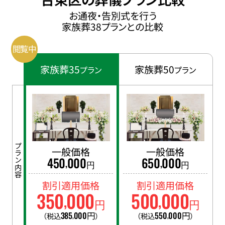
お通夜・告別式を行う
家族葬38プランとの比較
家族葬35
家族葬50
プラン
プラン
プラン内容
一般価格
一般価格
450
000
650
000
,
,
円
円
割引適用価格
割引適用価格
350
000
500
000
,
,
円
円
385
000
円
550
000
円
（税込
）
（税込
）
,
,