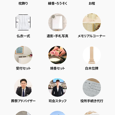
枕飾り
線香・ろうそく
お棺
仏衣一式
遺影・手札写真
メモリアルコーナー
受付セット
焼香セット
白木位牌
葬祭アドバイザー
司会スタッフ
役所手続き代行