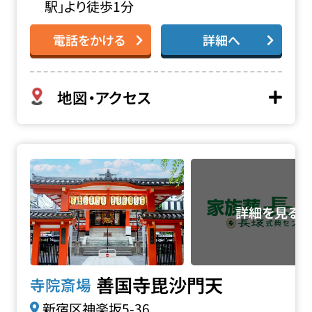
駅」より徒歩1分
電話をかける
詳細へ
地図・アクセス
善国寺 毘沙門天の詳細へ
善国寺毘沙門天
寺院斎場
新宿区神楽坂5-36