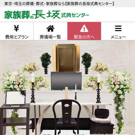
東京･埼玉の葬儀･葬式･家族葬なら【家族葬の長坂式典センター】
費用とプラン
葬儀場一覧
緊急の方へ
メニュー