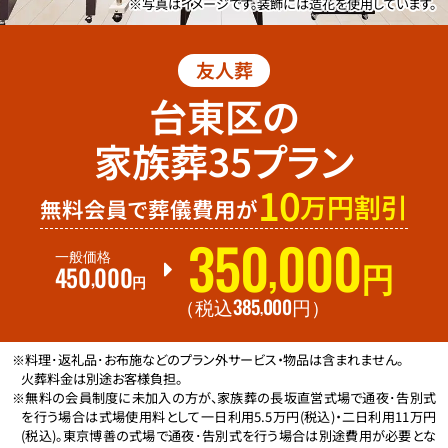
※写真はイメージです。装飾には造花を使用しています。
友人葬
台東区の
家族葬35プラン
10
万円割引
無料会員で葬儀費用が
350
000
,
一般価格
450
000
円
,
円
385
000
,
（税込
円
）
※料理･返礼品･お布施などのプラン外サービス・物品は含まれません。
火葬料金は別途お客様負担。
※無料の会員制度に未加入の方が、家族葬の長坂直営式場で通夜･告別式
を行う場合は式場使用料として一日利用5.5万円(税込)・二日利用11万円
(税込)。東京博善の式場で通夜･告別式を行う場合は別途費用が必要とな