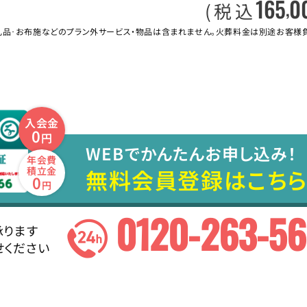
165
0
,
(税込
礼品･お布施などのプラン外サービス・物品は含まれません。火葬料金は別途お客様
入会金
0
円
WEBでかんたんお申し込み！
年会費
無料会員登録はこちら
積立金
0
円
0120-263-5
承ります
せください