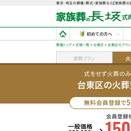
東京･埼玉の葬儀・葬式・家族葬なら【家族葬の
初めての方へ
葬儀トップ
>
式場一覧
>
台東区
>
台東区のプラ
火
直葬プラン
式をせず火葬の
台東区の火葬
5
無料会員登録で
会員登録
150
一般価格