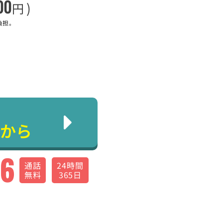
00
)
円
負担。
から
66
通話
24時間
無料
365日