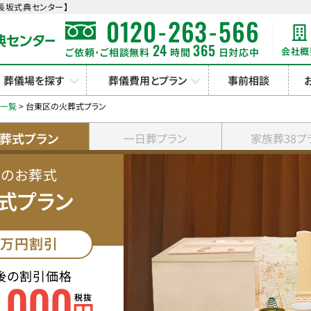
長坂式典センター】
-
-
0120
263
566
24
365
会社概
ご依頼･ご相談無料
時間
日対応中
葬儀場を探す
葬儀費用とプラン
事前相談
ン一覧
>
台東区の火葬式プラン
葬式プラン
一日葬プラン
家族葬38プ
みのお葬式
式プラン
万円割引
後の割引価格
000
,
税抜