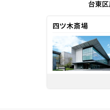
台東区
四ツ木斎場