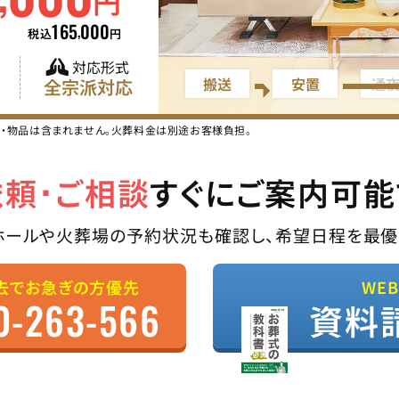
円
165
000
,
税込
円
対応形式
搬送
安置
通
全宗派対応
ス・物品は含まれません。火葬料金は別途お客様負担。
依頼･ご相談
すぐにご案内可能
ホールや火葬場の予約状況も確認し、希望日程を最優
去でお急ぎの方優先
WE
0-263-566
資料