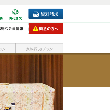
資料請求
要
供花注文
緊急の方へ
お得な会員情報
ラン
家族葬58プラン