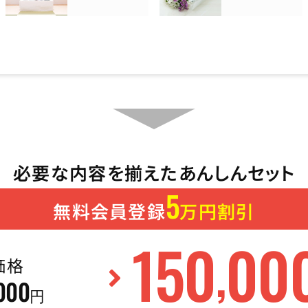
必要な内容を揃えたあんしんセット
5
無料会員登録
万円割引
150
00
,
価格
000
円