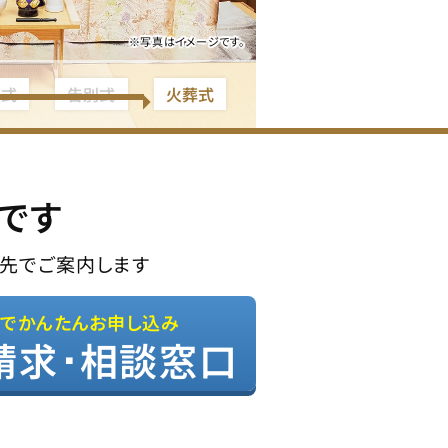
※写真はイメージです。
夜式
告別式
火葬式
です
先でご案内します
Bでかんたんお申し込み
請求･相談窓口