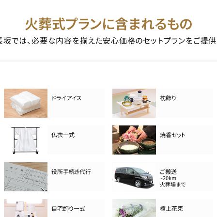
火葬式プランに含まれるもの
長坂では、必要な内容を揃えた安心価格のセットプランをご提供
ドライアイス
枕飾り
仏衣一式
焼香セット
役所手続き代行
ご搬送
~20km
火葬場まで
自宅飾り一式
棺上花束