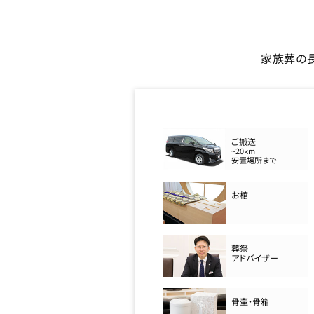
家族葬の
ご搬送
~20km
安置場所まで
お棺
葬祭
アドバイザー
骨壷・骨箱