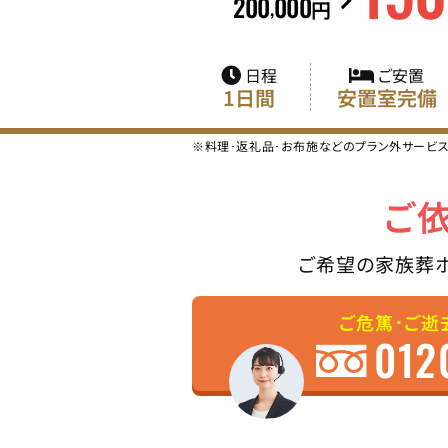
200
000
,
円
日程
ご安置
1日間
安置室完備
※料理･返礼品･お布施などのプラン外サービ
ご
ご希望の家族葬
ご危篤･ご逝
012