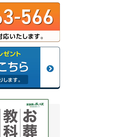
63-566