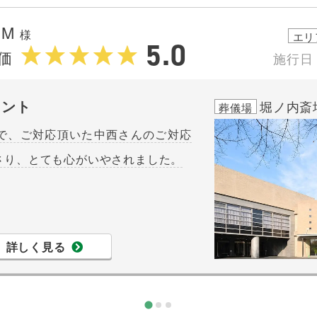
.M
様
エリ
5.0
価
施行日
メント
堀ノ内斎
葬儀場
で、ご対応頂いた中西さんのご対応
さり、とても心がいやされました。
詳しく見る