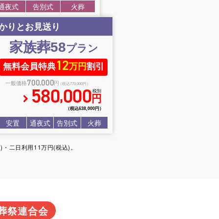
通夜式
告別式
火葬
かりとお見送り
家族葬58
プラン
12
無料会員特典
万円
割引
700
000
,
一般価格
円
（税込770
,
000円）
580
000
,
税別
円
（税込638
,
000円）
安置
通夜式
告別式
火葬
・二日利用11万円(税込)。
葬祭連合会