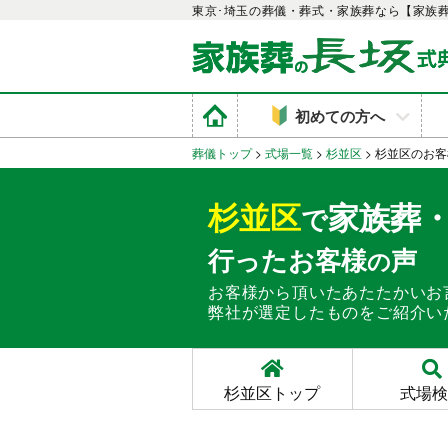
東京･埼玉の葬儀・葬式・家族葬なら【家族
初めての方へ
葬儀トップ
>
式場一覧
>
杉並区
>
杉並区のお客
杉並区
家族葬
で
行ったお客様
声
の
お客様から頂いたあたたかいお
弊社が選定したものをご紹介い
杉並区トップ
式場