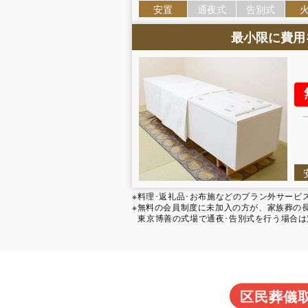
安置
通夜式
告別式
最小限に費用
※料理･返礼品･お布施などのプラン外サー
※無料の会員制度に未加入の方が、家族葬の長坂
東京博善の式場で通夜･告別式を行う場合
区民葬儀