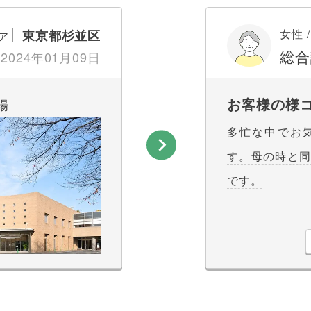
女性 /
東京都杉並区
ア
総合
2024年01月09日
お客様の様
場
多忙な中でお
す。母の時と
です。