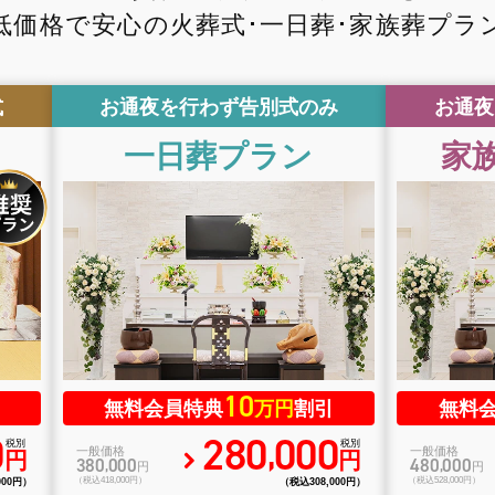
低価格で安心の火葬式･一日葬･家族葬プラ
式
お通夜を行わず告別式のみ
お通夜
一日葬
プラン
家族
10
無料会員特典
万円
割引
無料
0
280
000
,
税別
税別
一般価格
一般価格
円
円
380
000
480
000
,
,
円
円
000円）
（税込418
,
000円）
（税込308
,
000円）
（税込528
,
000円）