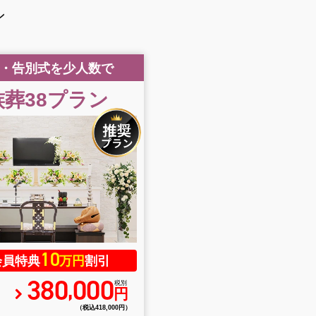
ン
・告別式を少人数で
葬38
プラン
10
会員特典
万円
割引
380
000
,
税別
円
（税込418
,
000円）