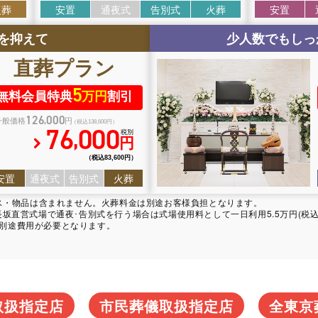
火葬
安置
通夜式
告別式
火葬
安置
を抑えて
少人数でもしっ
直葬
プラン
5
無料会員特典
万円
割引
126
000
,
一般価格
円
（税込138
,
600円）
76
000
,
税別
円
（税込83
,
600円）
安置
通夜式
告別式
火葬
ビス・物品は含まれません。火葬料金は別途お客様負担となります。
直営式場で通夜･告別式を行う場合は式場使用料として一日利用5.5万円(税込)
は別途費用が必要となります。
取扱指定店
市民葬儀取扱指定店
全東京