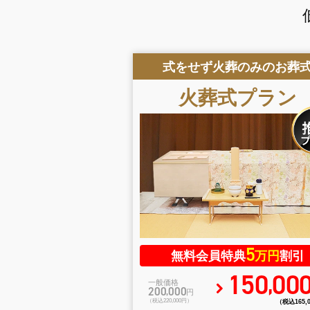
式をせず火葬のみのお葬
火葬式
プラン
5
無料会員特典
万円
割引
150
00
,
一般価格
200
000
,
円
（税込220
,
000円）
（税込165
,