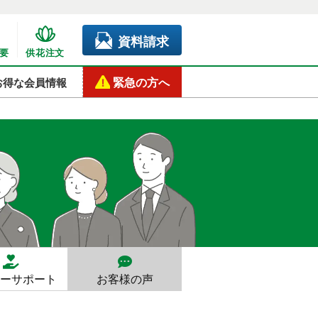
資料請求
要
供花注文
緊急の方へ
お得な会員情報
ーサポート
お客様の声