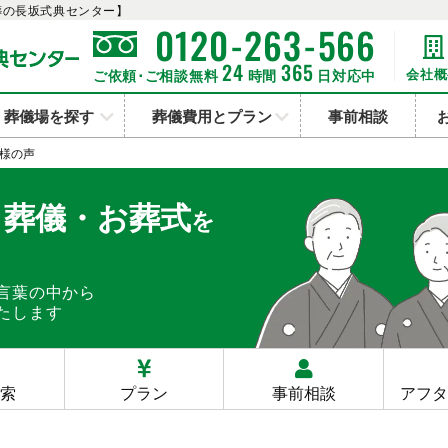
葬の長坂式典センター】
-
-
0120
263
566
24
365
会社概
ご依頼･ご相談無料
時間
日対応中
葬儀場を探す
葬儀費用とプラン
事前相談
様の声
・葬儀・お葬式
を
言葉の中から
たします
検索
プラン
事前相談
アフタ