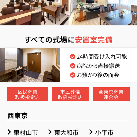
すべての式場に
安置室完備
24時間受け入れ可能
病院から直接搬送
お預かり後の面会
区民葬儀
市民葬儀
全東京葬祭
取扱指定店
取扱指定店
連合会
西東京
東村山市
東大和市
小平市
お得な会員価格!