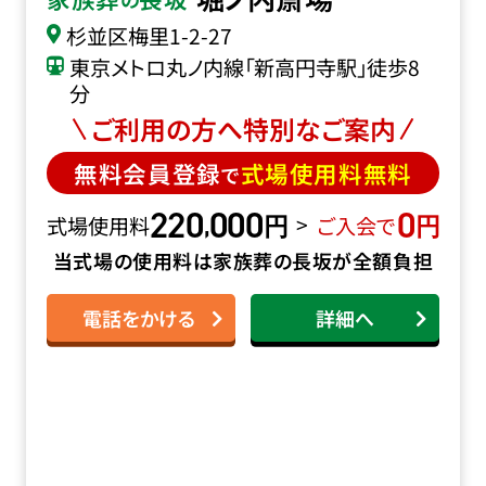
杉並区梅里1-2-27
東京メトロ丸ノ内線「新高円寺駅」徒歩8
分
ご利用の方へ特別なご案内
無料会員登録
式場使用料無料
で
220
000
0
円
円
,
>
式場使用料
ご入会で
当式場の使用料は家族葬の長坂が全額負担
電話をかける
詳細へ