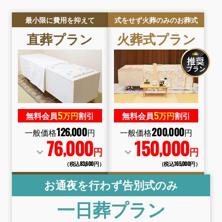
最小限に費用を抑えて
式をせず火葬のみのお葬式
直葬
プラン
火葬式
プラン
5
5
無料会員
万円
割引
無料会員
万円
割引
126
000
200
000
,
,
一般価格
円
一般価格
円
76
000
150
000
,
,
円
円
（税込83
,
600円）
（税込165
,
000円）
お通夜を行わず告別式のみ
一日葬
プラン