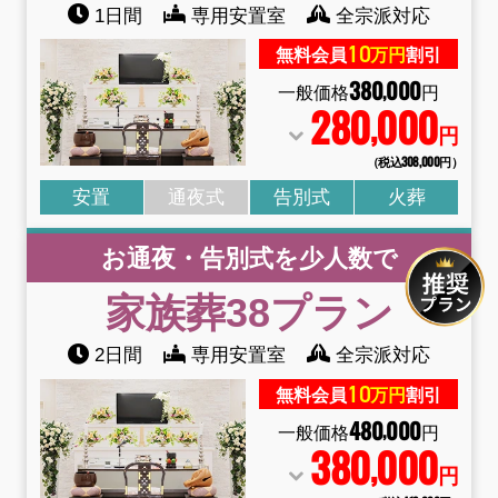
1日間
専用安置室
全宗派対応
10
無料会員
万円
割引
380
000
,
一般価格
円
280
000
,
円
（税込308
,
000円）
安置
通夜式
告別式
火葬
お通夜・告別式を少人数で
家族葬38
プラン
2日間
専用安置室
全宗派対応
10
無料会員
万円
割引
480
000
,
一般価格
円
380
000
,
円