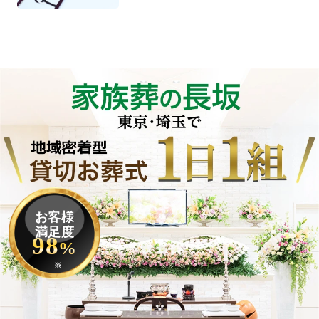
お客様
満足度
98
%
※