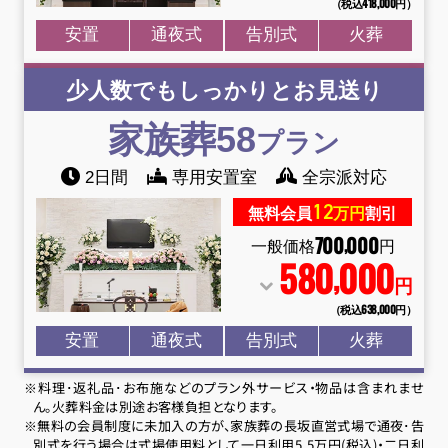
（税込418
,
000円）
安置
通夜式
告別式
火葬
少人数でもしっかりとお見送り
家族葬58
プラン
2日間
専用安置室
全宗派対応
12
無料会員
万円
割引
700
000
,
一般価格
円
580
000
,
円
（税込638
,
000円）
安置
通夜式
告別式
火葬
※料理･返礼品･お布施などのプラン外サービス・物品は含まれませ
ん。火葬料金は別途お客様負担となります。
※無料の会員制度に未加入の方が、家族葬の長坂直営式場で通夜･告
別式を行う場合は式場使用料として一日利用5.5万円(税込)・二日利