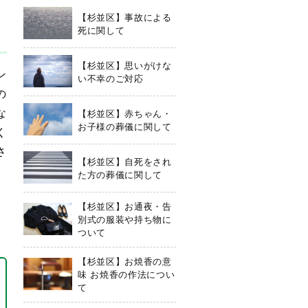
【杉並区】事故による
死に関して
【杉並区】思いがけな
ン
い不幸のご対応
の
な
【杉並区】赤ちゃん・
お子様の葬儀に関して
く
さ
【杉並区】自死をされ
た方の葬儀に関して
【杉並区】お通夜・告
別式の服装や持ち物に
ついて
【杉並区】お焼香の意
味 お焼香の作法につい
て