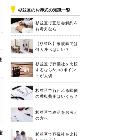
杉並区のお葬式の知識一覧
杉並区で互助会解約を
お考えなら
【杉並区】家族葬では
何人呼べばいい？
ま
杉並区で葬儀社を比較
するなら6つのポイン
トが大切
杉並区で行われる葬儀
の香典費用はいくら？
杉並区で終活をお考え
の方へ
権
杉並区で葬儀社を比較
している方へ