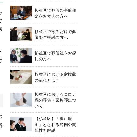
杉並区で葬儀の事前相
っ
談をお考えの方へ
て
設
杉並区で家族だけで葬
儀をご検討の方へ
・
杉並区で葬儀社をお探
しの方へ
き
杉並区における家族葬
の流れとは？
杉並区におけるコロナ
禍の葬儀・家族葬につ
いて
さ
【杉並区】「喪に服
解
す」とされる範囲や関
係性を解説