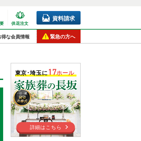
資料請求
要
供花注文
緊急の方へ
お得な会員情報
17
東京･埼玉に
ホール
詳細はこちら