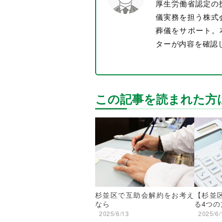
厚生労働省認定の
儀実務を担う株式
葬儀をサポート。
ターが内容を確認
この記事を読まれた方
杉並区で互助会解約をお考え
【杉並
なら
る4つの
2025/6/13
2025/6/