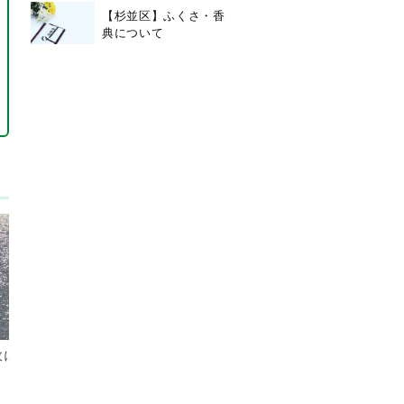
【杉並区】ふくさ・香
典について
故による死に関
【杉並区】お焼香の意味 お焼
香の作法について
2025/6/18