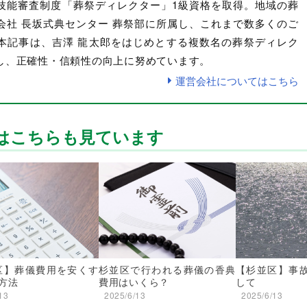
技能審査制度「葬祭ディレクター」1級資格を取得。地域の葬
会社 長坂式典センター 葬祭部に所属し、これまで数多くのご
本記事は、吉澤 龍太郎をはじめとする複数名の葬祭ディレク
し、正確性・信頼性の向上に努めています。
運営会社についてはこちら
はこちらも見ています
区】葬儀費用を安くす
杉並区で行われる葬儀の香典
【杉並区】事
方法
費用はいくら？
して
13
2025/6/13
2025/6/13