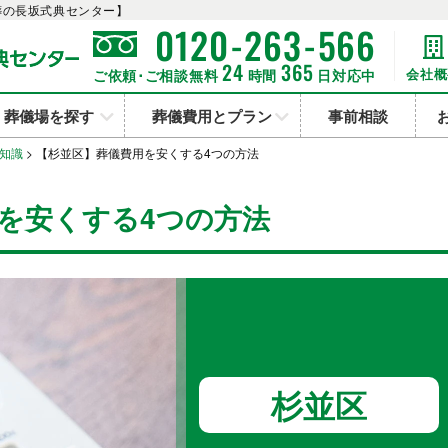
葬の長坂式典センター】
-
-
0120
263
566
24
365
会社概
ご依頼･ご相談無料
時間
日対応中
葬儀場を探す
葬儀費用とプラン
事前相談
知識
>
【杉並区】葬儀費用を安くする4つの方法
を安くする4つの方法
杉並区