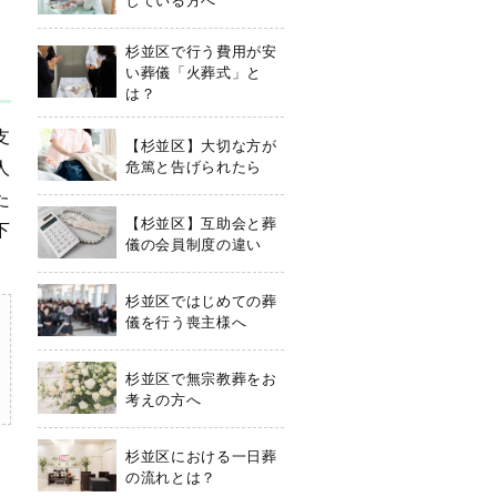
杉並区で行う費用が安
い葬儀「火葬式」と
は？
支
【杉並区】大切な方が
人
危篤と告げられたら
た
【杉並区】互助会と葬
下
儀の会員制度の違い
杉並区ではじめての葬
儀を行う喪主様へ
杉並区で無宗教葬をお
考えの方へ
杉並区における一日葬
の流れとは？