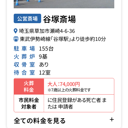
谷塚斎場
公営斎場
埼玉県草加市瀬崎4-6-36
東武伊勢崎線「谷塚駅」より徒歩約10分
駐車場
155台
火葬炉
9基
収骨室
あり
待合室
12室
火葬
大人：74,000円
料金
※7歳以上の火葬料金です
市民料金
に住民登録がある死亡者 ま
対象者
たは 申請者
全ての料金を見る
お得な会員価格!