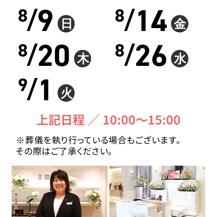
9
14
8
8
/
/
日
金
20
26
8
8
/
/
木
水
1
9
/
火
上記日程 ／ 10:00〜15:00
※葬儀を執り行っている場合もございます。
その際はご了承ください。