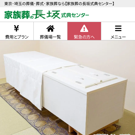
東京･埼玉の葬儀･葬式･家族葬なら【家族葬の長坂式典センター】
費用とプラン
葬儀場一覧
緊急の方へ
メニュー