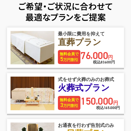
ご希望・ご状況に合わせて
最適なプランをご提案
最小限に費用を抑えて
直葬プラン
76
000
,
無料会員で
円
5
万円割引
税込
83
600
円
,
式をせず火葬のみのお葬式
火葬式プラン
150
000
,
無料会員で
円
3
万円割引
税込
165
000
円
,
お通夜を行わず告別式のみ