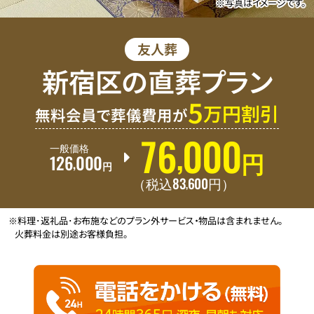
※写真はイメージです。
友人葬
新宿区の直葬プラン
5
万円割引
無料会員で葬儀費用が
76
000
,
一般価格
126
000
円
,
円
83
600
,
（税込
円
）
※料理･返礼品･お布施などのプラン外サービス・物品は含まれません。
火葬料金は別途お客様負担。