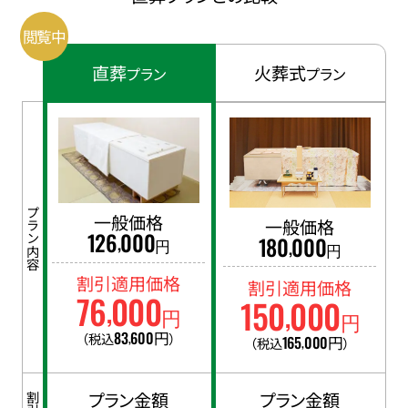
直葬
火葬式
プラン
プラン
プラン内容
一般価格
一般価格
126
000
,
180
000
円
,
円
割引適用価格
割引適用価格
76
000
150
000
,
,
円
円
83
600
円
（税込
）
,
165
000
円
（税込
）
,
プラン金額
プラン金額