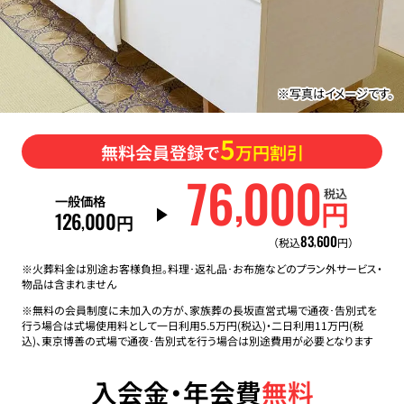
※写真はイメージです。
5
無料会員登録で
万円割引
76
000
,
税込
一般価格
円
126
000
,
円
83
600
,
（税込
円）
※火葬料金は別途お客様負担。料理･返礼品･お布施などのプラン外サービス・
物品は含まれません
※無料の会員制度に未加入の方が、家族葬の長坂直営式場で通夜･告別式を
行う場合は式場使用料として一日利用5.5万円(税込)・二日利用11万円(税
込)、東京博善の式場で通夜･告別式を行う場合は別途費用が必要となります
入会金・年会費
無料