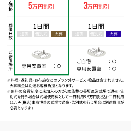
割引価格
5
3
万円割引
万円割引
1日間
1日間
葬儀日数
通夜
告別式
火葬
通夜
告別式
火葬
ご安置場所
ご自宅
：
専用安置室
：
専用安置室
：
※料理･返礼品･お布施などのプラン外サービス・物品は含まれません。
火葬料金は別途お客様負担となります。
※無料の会員制度に未加入の方が、家族葬の長坂直営式場で通夜･告
別式を行う場合は式場使用料として一日利用5.5万円(税込)・二日利用
11万円(税込)東京博善の式場で通夜･告別式を行う場合は別途費用が
必要となります