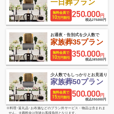
一日葬プラン
250
000
,
無料会員で
円
10
万円割引
税込
275
000
円
,
お通夜・告別式を少人数で
家族葬35プラン
350
000
,
無料会員で
円
10
万円割引
税込
385
000
円
,
少人数でもしっかりとお見送り
家族葬50プラン
500
000
,
無料会員で
円
15
万円割引
税込
550
000
円
,
※料理･返礼品･お布施などのプラン外サービス・物品は含まれま
せん。火葬料金は別途お客様負担となります。