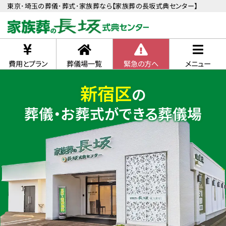
東京･埼玉の葬儀･葬式･家族葬なら【家族葬の長坂式典センター】
費用とプラン
葬儀場一覧
緊急の方へ
メニュー
新宿区
の
葬儀・お葬式ができる葬儀場