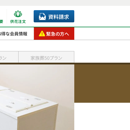
資料請求
要
供花注文
緊急の方へ
お得な会員情報
ラン
家族葬50プラン