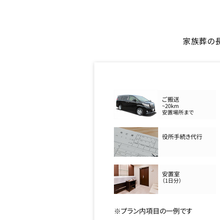
家族葬の
ご搬送
~20km
安置場所まで
役所手続き代行
安置室
（1日分）
※プラン内項目の一例です