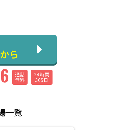
から
66
通話
24時間
無料
365日
場一覧