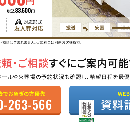
円
83
600
,
税込
円
対応形式
搬送
安置
通
友人葬対応
ス・物品は含まれません。火葬料金は別途お客様負担。
依頼･ご相談
すぐにご案内可能
ホールや火葬場の予約状況も確認し、希望日程を最優
去でお急ぎの方優先
WE
0-263-566
資料