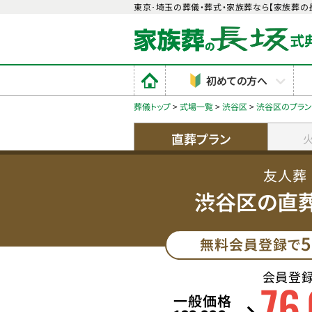
東京･埼玉の葬儀・葬式・家族葬なら【家族葬の
初めての方へ
葬儀トップ
>
式場一覧
>
渋谷区
>
渋谷区のプラ
直葬プラン
友人葬
渋谷区の直
5
無料会員登録で
会員登
76
,
一般価格