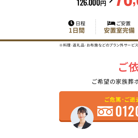
126
000
,
円
日程
ご安置
1日間
安置室完備
※料理･返礼品･お布施などのプラン外サービ
ご
ご希望の家族葬
ご危篤･ご逝
012