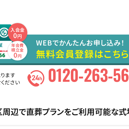
入会金
0
円
WEBでかんたんお申し込み！
年会費
無料会員登録はこちら
積立金
0
円
0120-263-5
ります
ください
区周辺で直葬プランをご利用可能な式