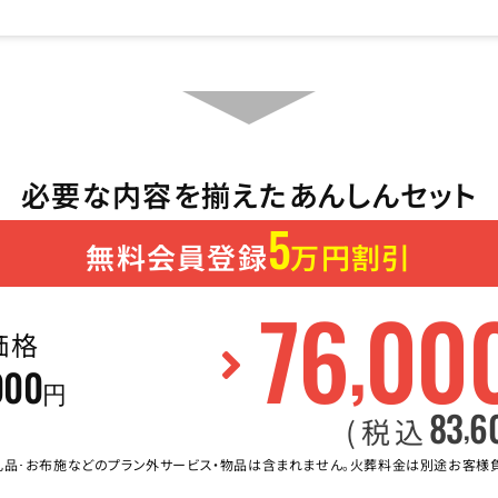
必要な内容を揃えたあんしんセット
5
無料会員登録
万円割引
76
00
,
価格
000
円
83
6
,
(税込
礼品･お布施などのプラン外サービス・物品は含まれません。火葬料金は別途お客様