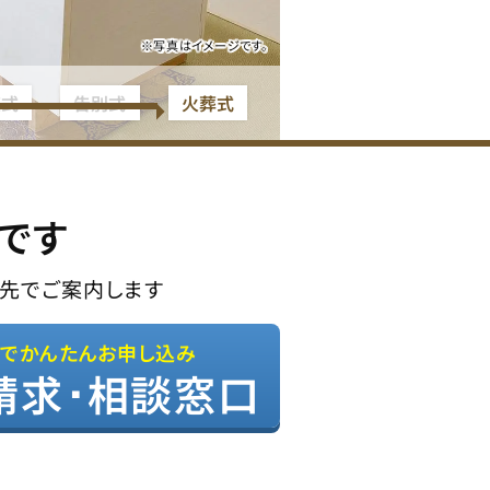
※写真はイメージです。
夜式
告別式
火葬式
です
先でご案内します
Bでかんたんお申し込み
請求･相談窓口