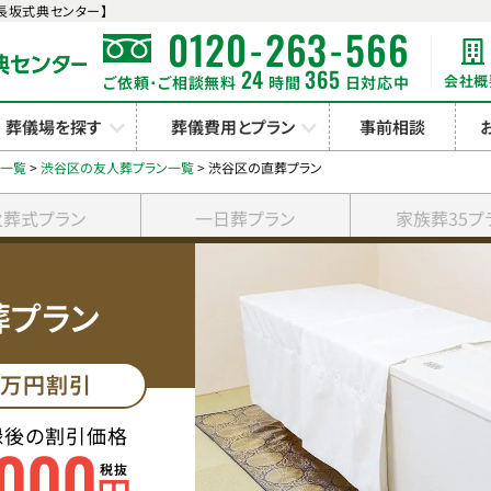
長坂式典センター】
-
-
0120
263
566
24
365
会社概
ご依頼･ご相談無料
時間
日対応中
葬儀場を探す
葬儀費用とプラン
事前相談
ン一覧
>
渋谷区の友人葬プラン一覧
>
渋谷区の直葬プラン
火葬式プラン
一日葬プラン
家族葬35プ
葬プラン
万円割引
録後の割引価格
000
税抜