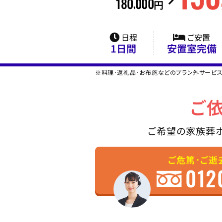
180
000
,
円
日程
ご安置
1日間
安置室完備
※料理･返礼品･お布施などのプラン外サービ
ご
ご希望の家族葬
ご危篤･ご逝
012