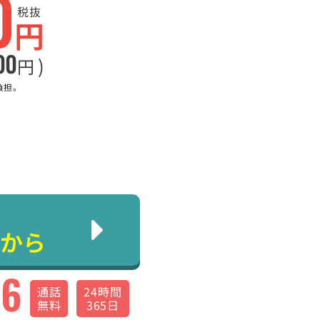
0
税抜
円
00
)
円
負担。
から
66
通話
24時間
無料
365日