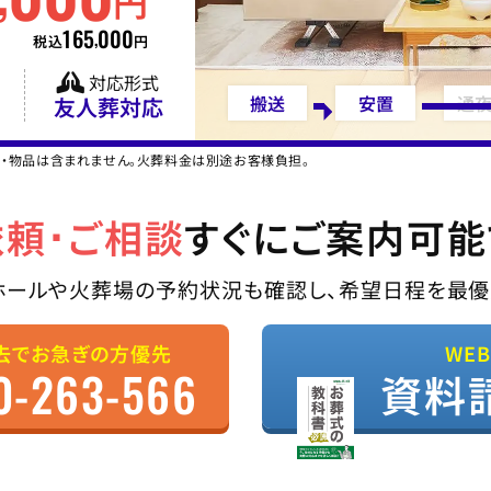
円
165
000
,
税込
円
対応形式
搬送
安置
通
友人葬対応
ス・物品は含まれません。火葬料金は別途お客様負担。
依頼･ご相談
すぐにご案内可能
ホールや火葬場の予約状況も確認し、希望日程を最優
去でお急ぎの方優先
WE
0-263-566
資料