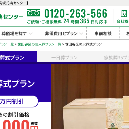
長坂式典センター】
-
-
0120
263
566
24
365
会社概
ご依頼･ご相談無料
時間
日対応中
葬儀場を探す
葬儀費用とプラン
事前相談
プラン一覧
>
世田谷区の友人葬プラン一覧
>
世田谷区の火葬式プラン
葬式プラン
一日葬プラン
家族葬35プ
葬式プラン
万円割引
後の割引価格
000
,
税抜