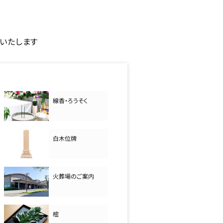
いたします
線香・ろうそく
白木位牌
火葬場のご案内
樒