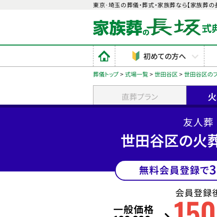
東京･埼玉の葬儀・葬式・家族葬なら【家族葬の
初めての方へ
葬儀トップ
>
式場一覧
>
世田谷区
>
世田谷区の
火
直葬プラン
友人葬
世田谷区の火
3
無料会員登録で
会員登録
150
一般価格