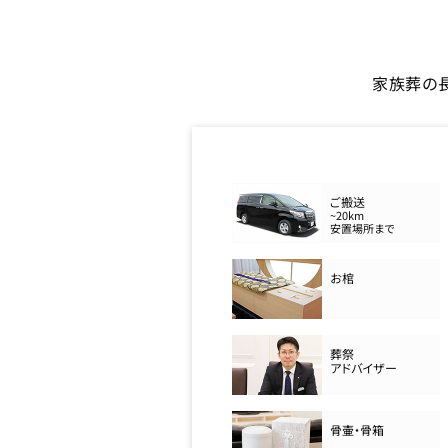
家族葬の
ご搬送
~20km
安置場所まで
お棺
葬祭
アドバイザー
骨壷・骨箱