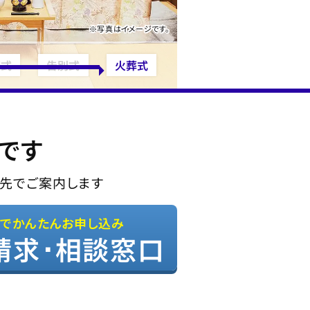
※写真はイメージです。
夜式
告別式
火葬式
です
先でご案内します
Bでかんたんお申し込み
請求･相談窓口