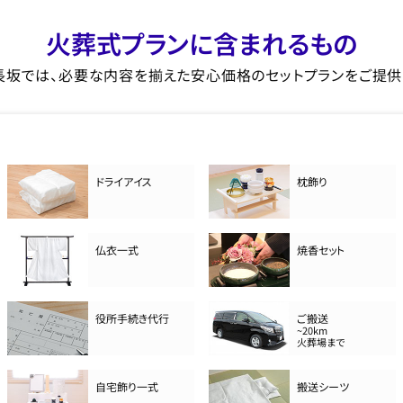
火葬式プランに含まれるもの
長坂では、必要な内容を揃えた安心価格のセットプランをご提供
ドライアイス
枕飾り
仏衣一式
焼香セット
役所手続き代行
ご搬送
~20km
火葬場まで
自宅飾り一式
搬送シーツ