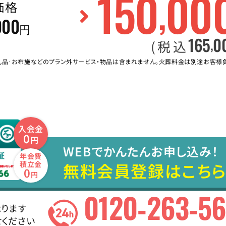
150
00
,
価格
000
円
165
0
,
(税込
礼品･お布施などのプラン外サービス・物品は含まれません。火葬料金は別途お客様
入会金
0
円
WEBでかんたんお申し込み！
年会費
無料会員登録はこちら
積立金
0
円
0120-263-5
ります
ください