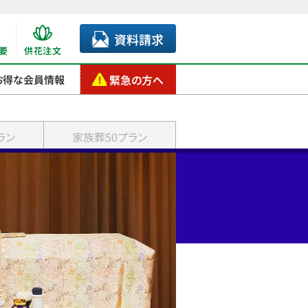
資料請求
要
供花注文
緊急の方へ
お得な会員情報
ラン
家族葬50プラン