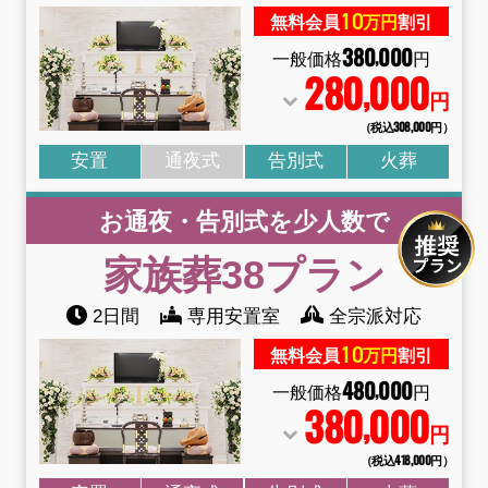
10
無料会員
万円
割引
380
000
,
一般価格
円
280
000
,
円
（税込308
,
000円）
安置
通夜式
告別式
火葬
お通夜・告別式を少人数で
家族葬38
プラン
2日間
専用安置室
全宗派対応
10
無料会員
万円
割引
480
000
,
一般価格
円
380
000
,
円
（税込418
,
000円）