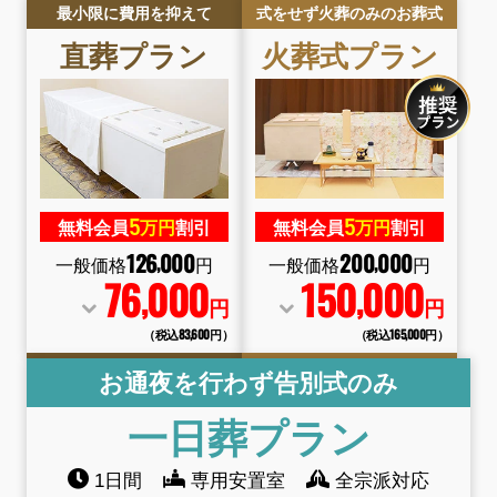
最小限に費用を抑えて
式をせず火葬のみのお葬式
直葬
プラン
火葬式
プラン
5
5
無料会員
万円
割引
無料会員
万円
割引
126
000
200
000
,
,
一般価格
円
一般価格
円
76
000
150
000
,
,
円
円
（税込83
,
600円）
（税込165
,
000円）
お通夜を行わず告別式のみ
一日葬
プラン
1日間
専用安置室
全宗派対応