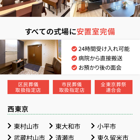
すべての式場に
安置室完備
24時間受け入れ可能
病院から直接搬送
お預かり後の面会
区民葬儀
市民葬儀
全東京葬祭
取扱指定店
取扱指定店
連合会
西東京
東村山市
東大和市
小平市
武蔵村山市
清瀬市
東久留米市