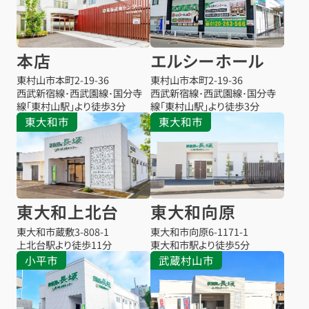
本店
エルシーホール
東村山市本町
2-19-36
東村山市本町
2-19-36
西武新宿線･西武園線･国分寺
西武新宿線･西武園線･国分寺
線「東村山駅」より徒歩3分
線「東村山駅」より徒歩3分
東大和市
東大和市
東大和上北台
東大和向原
東大和市蔵敷
3-808-1
東大和市向原
6-1171-1
上北台駅より
徒歩11分
東大和市駅より
徒歩5分
小平市
武蔵村山市
お得な会員価格!