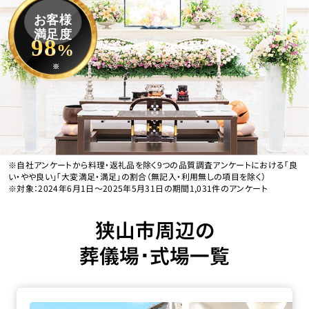
お客様
満足度
98
%
※
※自社アンケートから料理・返礼品を除く9つの品質調査アンケートにおける「良
い・やや良い」「大変満足・満足」の割合（無記入・利用無しの項目を除く）
※対象：2024年6月1日〜2025年5月31日の期間1,031件のアンケート
狭山市周辺の
葬儀場･式場一覧
家族葬の長坂 東所沢の詳細へ