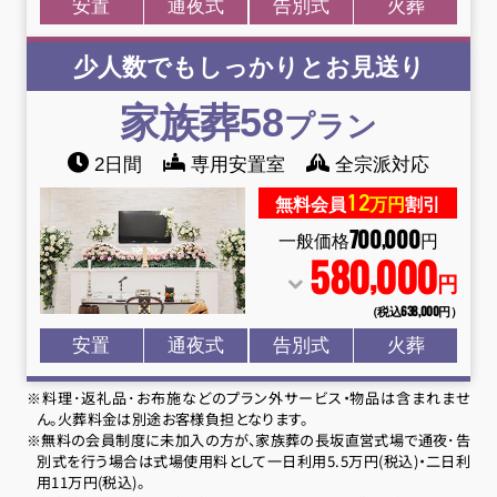
安置
通夜式
告別式
火葬
少人数でもしっかりとお見送り
家族葬58
プラン
2日間
専用安置室
全宗派対応
12
無料会員
万円
割引
700
000
,
一般価格
円
580
000
,
円
（税込638
,
000円）
安置
通夜式
告別式
火葬
※料理･返礼品･お布施などのプラン外サービス・物品は含まれませ
ん。火葬料金は別途お客様負担となります。
※無料の会員制度に未加入の方が、家族葬の長坂直営式場で通夜･告
別式を行う場合は式場使用料として一日利用5.5万円(税込)・二日利
用11万円(税込)。