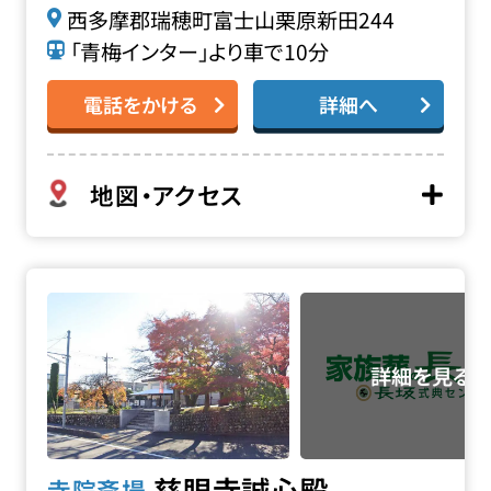
西多摩郡瑞穂町富士山栗原新田244
「青梅インター」より車で10分
電話をかける
詳細へ
地図・アクセス
慈眼寺 誠心殿の詳細へ
慈眼寺誠心殿
寺院斎場