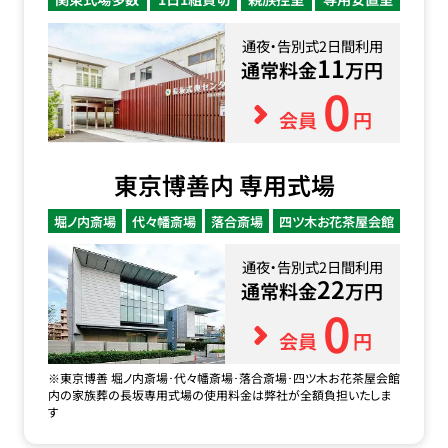
通夜・告別式2日間利用
11
通常料金
万円
0
会員
円
東京博善内 専用式場
堀ノ内斎場
代々幡斎場
落合斎場
四ツ木お花茶屋会館
通夜・告別式2日間利用
22
通常料金
万円
0
会員
円
※東京博善 堀ノ内斎場･代々幡斎場･落合斎場･四ツ木お花茶屋会館
内の家族葬の長坂専用式場の使用料金は弊社が全額負担いたしま
す