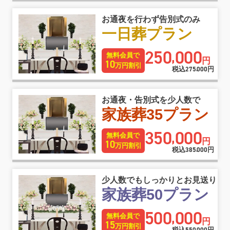
お通夜を行わず告別式のみ
一日葬プラン
250
000
,
無料会員で
円
10
万円割引
税込
275
000
円
,
お通夜・告別式を少人数で
家族葬35プラン
350
000
,
無料会員で
円
10
万円割引
税込
385
000
円
,
少人数でもしっかりとお見送り
家族葬50プラン
500
000
,
無料会員で
円
15
万円割引
税込
円
,