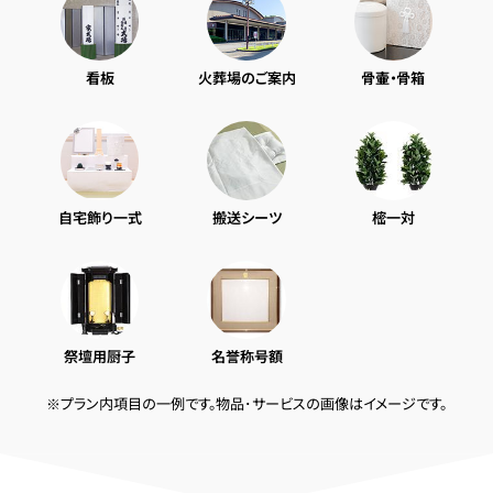
看板
火葬場のご案内
骨壷・骨箱
自宅飾り一式
搬送シーツ
樒一対
祭壇用厨子
名誉称号額
※プラン内項目の一例です。物品･サービスの画像はイメージです。