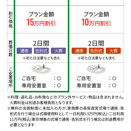
プラン金額
プラン金額
割引価格
15
10
万円割引
万円割引
2日間
2日間
葬儀日数
通夜
告別式
火葬
通夜
告別式
火葬
※初七日法要なども含む
※初七日法要なども含む
ご安置場所
ご自宅
：
ご自宅
：
専用安置室
：
専用安置室
：
※料理･返礼品･お布施などのプラン外サービス・物品は含まれません。
火葬料金は別途お客様負担となります。
※無料の会員制度に未加入の方が、家族葬の長坂直営式場で通夜･告
別式を行う場合は式場使用料として一日利用5.5万円(税込)・二日利用
11万円(税込)東京博善の式場で通夜･告別式を行う場合は別途費用が
必要となります