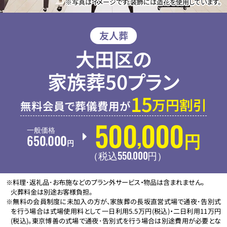
※写真はイメージです。装飾には造花を使用しています。
友人葬
大田区の
家族葬50プラン
15
万円割引
無料会員で葬儀費用が
500
000
,
一般価格
650
000
円
,
円
550
000
,
（税込
円
）
※料理･返礼品･お布施などのプラン外サービス・物品は含まれません。
火葬料金は別途お客様負担。
※無料の会員制度に未加入の方が、家族葬の長坂直営式場で通夜･告別式
を行う場合は式場使用料として一日利用5.5万円(税込)・二日利用11万円
(税込)。東京博善の式場で通夜･告別式を行う場合は別途費用が必要とな