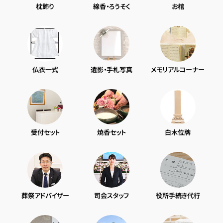
枕飾り
線香・ろうそく
お棺
仏衣一式
遺影・手札写真
メモリアルコーナー
受付セット
焼香セット
白木位牌
葬祭アドバイザー
司会スタッフ
役所手続き代行