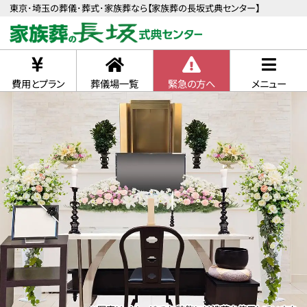
東京･埼玉の葬儀･葬式･家族葬なら【家族葬の長坂式典センター】
費用とプラン
葬儀場一覧
緊急の方へ
メニュー