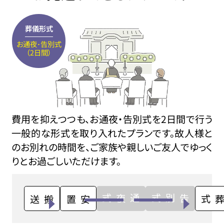
葬儀形式
お通夜･告別式
（2日間）
費用を抑えつつも、お通夜・告別式を2日間で行う
一般的な形式を取り入れたプランです。故人様と
のお別れの時間を、ご家族や親しいご友人でゆっく
りとお過ごしいただけます。
通夜式
告別式
搬送
安置
火葬式