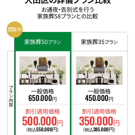
お通夜・告別式を行う
家族葬58プランとの比較
家族葬50
家族葬35
プラン
プラン
プラン内容
一般価格
一般価格
650
000
450
000
,
,
円
円
割引適用価格
割引適用価格
500
000
350
000
,
,
円
円
550
000
円
385
000
円
（税込
）
（税込
）
,
,