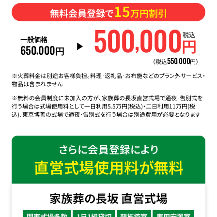
15
無料会員登録で
万円割引
500
000
,
税込
一般価格
円
650
000
,
円
550
000
,
（税込
円）
※火葬料金は別途お客様負担。料理･返礼品･お布施などのプラン外サービス・
物品は含まれません
※無料の会員制度に未加入の方が、家族葬の長坂直営式場で通夜･告別式を
行う場合は式場使用料として一日利用5.5万円(税込)・二日利用11万円(税
込)、東京博善の式場で通夜･告別式を行う場合は別途費用が必要となります
さらに会員登録により
直営式場使用料が無料
家族葬の長坂 直営式場
関東式場多数
1日1組貸切
親族控室
専用安置室