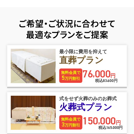
ご希望・ご状況に合わせて
最適なプランをご提案
最小限に費用を抑えて
直葬プラン
76
000
,
無料会員で
円
5
万円割引
税込
83
600
円
,
式をせず火葬のみのお葬式
火葬式プラン
150
000
,
無料会員で
円
3
万円割引
税込
165
000
円
,