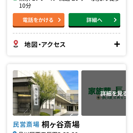
10分
電話をかける
詳細へ
地図・アクセス
桐ヶ谷斎場の詳細へ
桐ヶ谷斎場
民営斎場