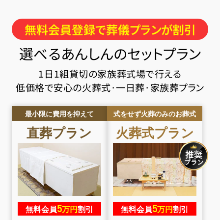
無料会員登録で葬儀プランが割引
選べるあんしんのセットプラン
1日1組貸切の家族葬式場で行える
低価格で安心の火葬式･一日葬･家族葬プラン
最小限に費用を抑えて
式をせず火葬のみのお葬式
直葬
プラン
火葬式
プラン
5
5
無料会員
万円
割引
無料会員
万円
割引