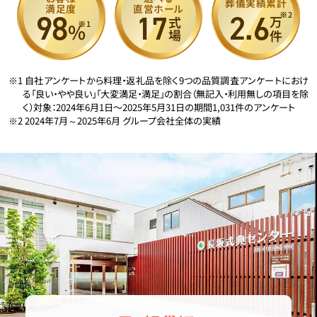
葬儀実績累計
満足度
直営ホール
98
17
2.6
※2
式場
万件
%
※1
※1 自社アンケートから料理・返礼品を除く9つの品質調査アンケートにおけ
る「良い・やや良い」「大変満足・満足」の割合（無記入・利用無しの項目を除
く）対象：2024年6月1日〜2025年5月31日の期間1,031件のアンケート
※2 2024年7月～2025年6月 グループ会社全体の実績