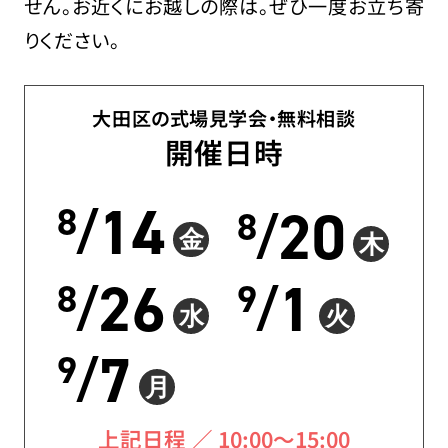
せん。お近くにお越しの際は。ぜひ一度お立ち寄
りください。
大田区の式場見学会・無料相談
開催日時
14
20
8
/
8
/
金
木
26
1
8
9
/
/
水
火
7
9
/
月
上記日程 ／ 10:00〜15:00