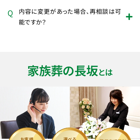
いいえ、相談後すぐに契約を結ぶ必要は
精神的な負担が軽減されます。また、費
内容に変更があった場合、再相談は可
ありません。事前相談はあくまで参考の
用面でも事前に見積りすることで、ご予
能ですか？
ために行うもので、お客様が納得するま
算に合わせた計画が立てられます。
でじっくりと考えていただけます。ご不
はい、事前相談後に内容に変更があっ
明点や疑問点を解決した後で、契約を
た場合でも再相談は可能です。ご希望
結んでいただければ大丈夫です。
に合わせてプラン内容を変更したり、再
家族葬の長坂
とは
度費用の見積りを行うことができます。
お客様の心配や不安を解消するため
に、何度でもご相談ください。
お客様
選べる