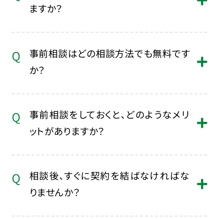
ますか？
事前相談では、葬儀に関するあらゆるこ
事前相談はどの相談方法でも無料です
とを相談できます。葬儀の形式（火葬
か？
式、一般葬など）、費用の見積もり、必要
な手続き、プランの選び方、遺影写真や
事前相談はどの相談方法でも完全無
お花の手配についてなど、さまざまな内
事前相談をしておくと、どのようなメリ
料で行っております。葬儀の準備を進め
容を詳しくご説明し、お客様の希望に沿
ットがありますか？
る際の不安な点を解消し、安心して進
ったアドバイスをいたします。
めるよう詳しくご案内させていただきま
事前相談をしておくと、葬儀の準備がス
す。料金に関するご質問もその場でご説
相談後、すぐに契約を結ばなければな
ムーズに進みます。突然の事態に慌てる
明しますので、どうぞご安心ください。
りませんか？
ことなく、必要な手続きやご家族への連
絡をあらかじめ考えておくことができ、