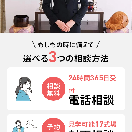
もしもの時に備えて
3
選べる
つの相談方法
24
365
時間
日受
相談
付
無料
電話相談
17
見学可能
式場
予約