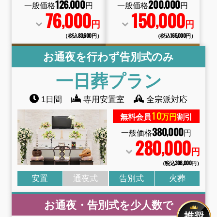
126
000
200
000
,
,
一般価格
円
一般価格
円
76
000
150
000
,
,
円
円
（税込83
,
600円）
（税込165
,
000円）
お通夜を行わず告別式のみ
一日葬
プラン
1日間
専用安置室
全宗派対応
10
無料会員
万円
割引
380
000
,
一般価格
円
280
000
,
円
（税込308
,
000円）
安置
通夜式
告別式
火葬
お通夜・告別式を少人数で