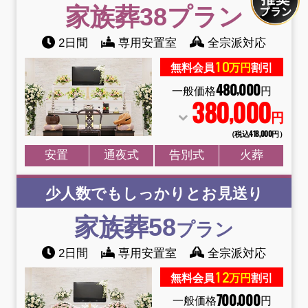
家族葬38
プラン
2日間
専用安置室
全宗派対応
10
無料会員
万円
割引
480
000
,
一般価格
円
380
000
,
円
（税込418
,
000円）
安置
通夜式
告別式
火葬
少人数でもしっかりとお見送り
家族葬58
プラン
2日間
専用安置室
全宗派対応
12
無料会員
万円
割引
700
000
,
お得な会員価格!
一般価格
円