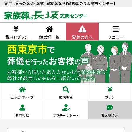
東京･埼玉の葬儀･葬式･家族葬なら【家族葬の長坂式典センター】
費用とプラン
葬儀場一覧
緊急の方へ
メニュー
西東京市
で
葬儀
お客様
声
を行った
の
お客様から頂いたあたたかいお言葉の中から
弊社が選定したものをご紹介いたします
西東京市トップ
式場検索
プラン
事前相談
アフターサポート
お客様の声