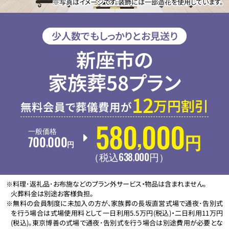
※写真はイメージです。装飾には一部造花を使用しています。
少人数でもしっかりとお見送り
新座市の
家族葬58プラン
12
万円割引
無料会員で葬儀費用が
580
000
,
一般価格
700
000
円
,
円
638
000
,
（税込
円
）
※料理･返礼品･お布施などのプラン外サービス・物品は含まれません。
火葬料金は別途お客様負担。
※無料の会員制度に未加入の方が、家族葬の長坂直営式場で通夜･告別式
を行う場合は式場使用料として一日利用5.5万円(税込)・二日利用11万円
(税込)。東京博善の式場で通夜･告別式を行う場合は別途費用が必要とな