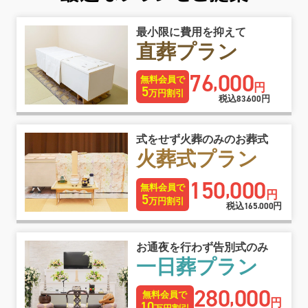
最小限に費用を抑えて
直葬プラン
76
000
,
無料会員で
円
5
万円割引
税込
83
600
円
,
式をせず火葬のみのお葬式
火葬式プラン
150
000
,
無料会員で
円
5
万円割引
税込
165
000
円
,
お通夜を行わず告別式のみ
一日葬プラン
280
000
,
無料会員で
円
10