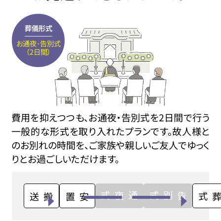
葬儀形式
お通夜･告別式
（2日間）
費用を抑えつつも、お通夜・告別式を2日間で行う
一般的な形式を取り入れたプランです。故人様と
のお別れの時間を、ご家族や親しいご友人でゆっく
りとお過ごしいただけます。
通夜式
告別式
搬送
安置
火葬式