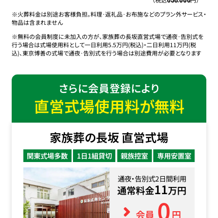
※火葬料金は別途お客様負担。料理･返礼品･お布施などのプラン外サービス・
物品は含まれません
※無料の会員制度に未加入の方が、家族葬の長坂直営式場で通夜･告別式を
行う場合は式場使用料として一日利用5.5万円(税込)・二日利用11万円(税
込)、東京博善の式場で通夜･告別式を行う場合は別途費用が必要となります
さらに会員登録により
直営式場使用料が無料
家族葬の長坂 直営式場
関東式場多数
1日1組貸切
親族控室
専用安置室
通夜・告別式2日間利用
11
通常料金
万円
0
会員
円