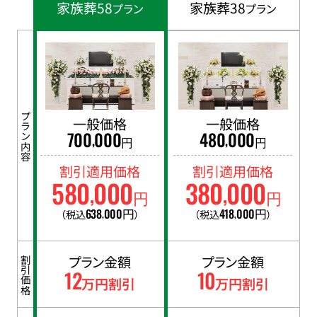
家族葬58
家族葬38
プラン
プラン
プラン内容
一般価格
一般価格
700
000
480
000
,
,
円
円
割引適用価格
割引適用価格
580
000
380
000
,
,
円
円
638
000
円
418
000
円
（税込
）
（税込
）
,
,
プラン金額
プラン金額
割引価格
12
10
万円割引
万円割引