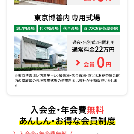
東京博善内 専用式場
堀ノ内斎場
代々幡斎場
落合斎場
四ツ木お花茶屋会館
通夜・告別式2日間利用
22
通常料金
万円
0
会員
円
※東京博善 堀ノ内斎場･代々幡斎場･落合斎場･四ツ木お花茶屋会館
内の家族葬の長坂専用式場の使用料金は弊社が全額負担いたしま
す
入会金・年会費
無料
あんしん・お得な会員制度
入会金・年会費無料