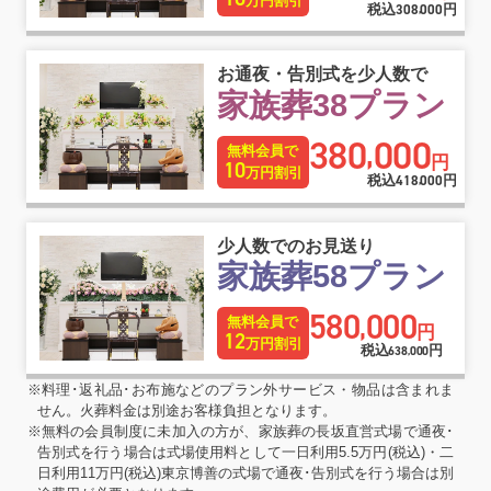
万円割引
税込
308
000
円
,
お通夜・告別式を少人数で
家族葬38プラン
380
000
,
無料会員で
円
10
万円割引
税込
418
000
円
,
少人数でのお見送り
家族葬58プラン
580
000
,
無料会員で
円
12
万円割引
税込
円
638
000
,
※料理･返礼品･お布施などのプラン外サービス・物品は含まれま
せん。火葬料金は別途お客様負担となります。
※無料の会員制度に未加入の方が、家族葬の長坂直営式場で通夜･
告別式を行う場合は式場使用料として一日利用5.5万円(税込)・二
日利用11万円(税込)東京博善の式場で通夜･告別式を行う場合は別