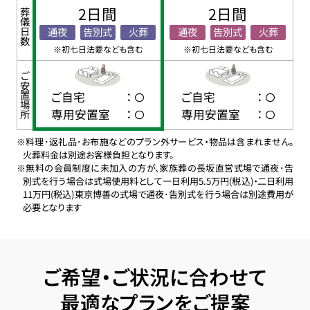
2日間
2日間
葬儀日数
通夜
告別式
火葬
通夜
告別式
火葬
※初七日法要なども含む
※初七日法要なども含む
ご安置場所
ご自宅
：
ご自宅
：
専用安置室
：
専用安置室
：
※料理･返礼品･お布施などのプラン外サービス・物品は含まれません。
火葬料金は別途お客様負担となります。
※無料の会員制度に未加入の方が、家族葬の長坂直営式場で通夜･告
別式を行う場合は式場使用料として一日利用5.5万円(税込)・二日利用
11万円(税込)東京博善の式場で通夜･告別式を行う場合は別途費用が
必要となります
ご希望・ご状況に合わせて
最適なプランをご提案