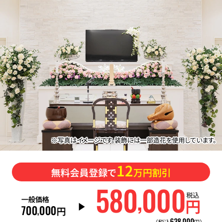
※写真はイメージです。装飾には一部造花を使用しています。
12
無料会員登録で
万円割引
580
000
,
税込
一般価格
円
700
000
,
円
638
000
,
（税込
円）