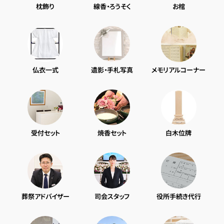
枕飾り
線香・ろうそく
お棺
仏衣一式
遺影・手札写真
メモリアルコーナー
受付セット
焼香セット
白木位牌
葬祭アドバイザー
司会スタッフ
役所手続き代行