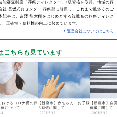
技能審査制度「葬祭ディレクター」1級資格を取得。地域の葬
会社 長坂式典センター 葬祭部に所属し、これまで数多くのご
本記事は、吉澤 龍太郎をはじめとする複数名の葬祭ディレク
し、正確性・信頼性の向上に努めています。
運営会社についてはこちら
はこちらも見ています
におけるコロナ禍の葬
【新座市】赤ちゃん・お子様
【新座市】自
族葬について
の葬儀に関して
葬儀に関して
13
2025/6/13
2025/6/13