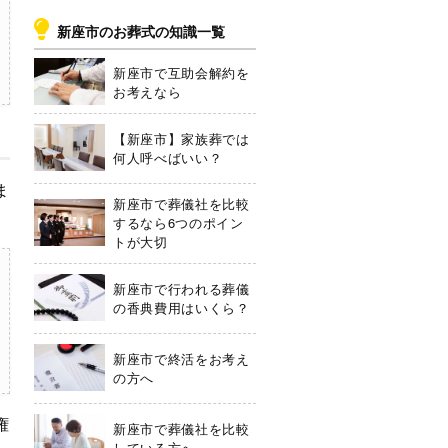
新座市のお葬式の知識一覧
新座市で互助会解約を
お考えなら
【新座市】家族葬では
何人呼べばいい？
ま
新座市で葬儀社を比較
するなら6つのポイン
トが大切
新座市で行われる葬儀
の香典費用はいくら？
新座市で終活をお考え
の方へ
権
新座市で葬儀社を比較
している方へ