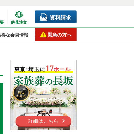
資料請求
要
供花注文
緊急の方へ
お得な会員情報
17
東京･埼玉に
ホール
詳細はこちら