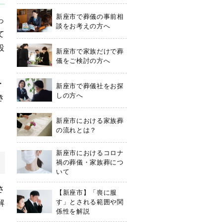
新座市で葬儀の事前相
っ
談をお考えの方へ
て
設
新座市で家族だけで葬
儀をご検討の方へ
・
新座市で葬儀社をお探
しの方へ
き
新座市における家族葬
の流れとは？
新座市におけるコロナ
禍の葬儀・家族葬につ
いて
さ
【新座市】「喪に服
解
す」とされる範囲や関
係性を解説