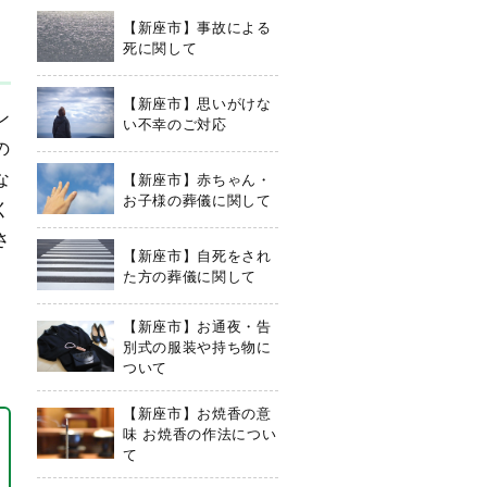
【新座市】事故による
死に関して
【新座市】思いがけな
ン
い不幸のご対応
の
な
【新座市】赤ちゃん・
お子様の葬儀に関して
く
さ
【新座市】自死をされ
た方の葬儀に関して
【新座市】お通夜・告
別式の服装や持ち物に
ついて
【新座市】お焼香の意
味 お焼香の作法につい
て