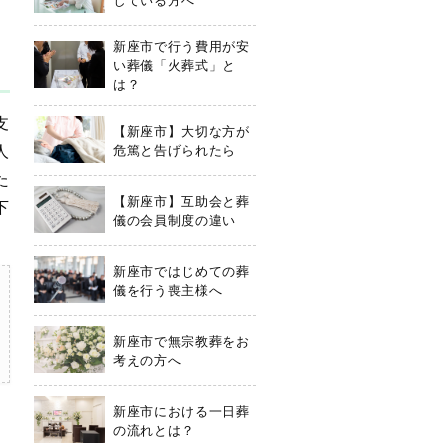
新座市で行う費用が安
い葬儀「火葬式」と
は？
支
【新座市】大切な方が
人
危篤と告げられたら
た
【新座市】互助会と葬
下
儀の会員制度の違い
新座市ではじめての葬
儀を行う喪主様へ
新座市で無宗教葬をお
考えの方へ
新座市における一日葬
の流れとは？