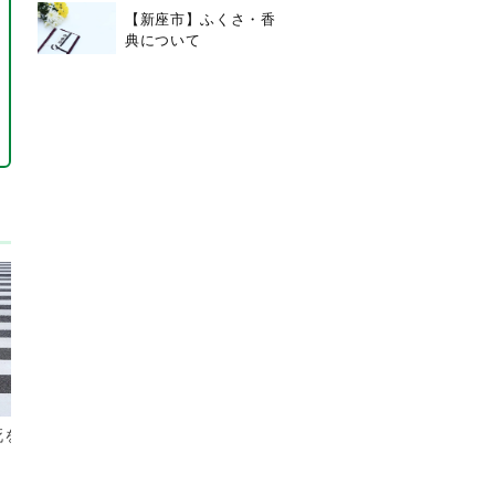
【新座市】ふくさ・香
典について
死をされた方の
【新座市】お焼香の意味 お焼
香の作法について
2025/6/18