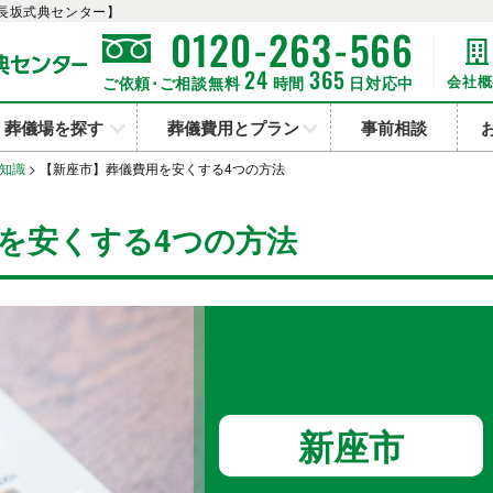
長坂式典センター】
-
-
0120
263
566
24
365
会社概
ご依頼･ご相談無料
時間
日対応中
葬儀場を探す
葬儀費用とプラン
事前相談
知識
>
【新座市】葬儀費用を安くする4つの方法
を安くする4つの方法
新座市