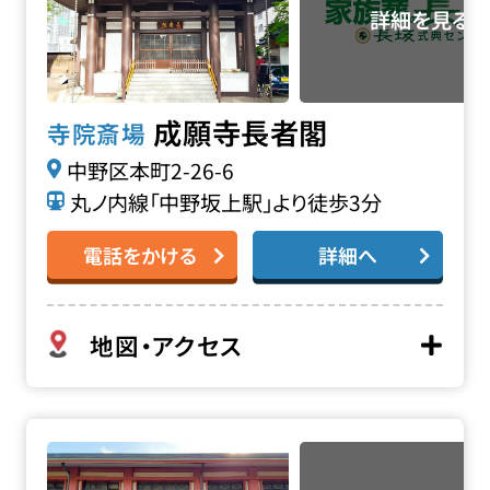
成願寺長者閣
寺院斎場
中野区本町2-26-6
丸ノ内線「中野坂上駅」より徒歩3分
電話をかける
詳細へ
地図・アクセス
新井薬師梅照院 大悲殿の詳細へ
お得な会員価格!