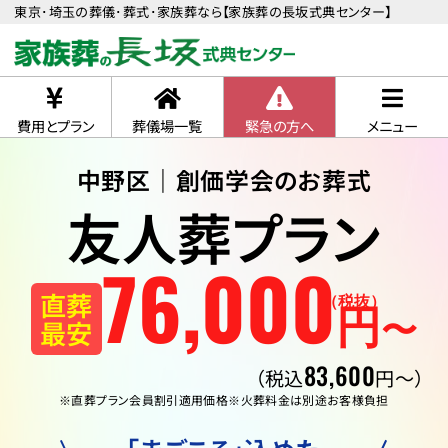
東京･埼玉の葬儀･葬式･家族葬なら【家族葬の長坂式典センター】
費用とプラン
葬儀場一覧
緊急の方へ
メニュー
中野区｜創価学会のお葬式
友人葬プラン
76
,
000
直葬
（税抜）
円
〜
最安
83,600
（税込
円〜）
※直葬プラン会員割引適用価格
※火葬料金は別途お客様負担