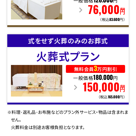
一般価格
126
000
円
,
76
,
000
税抜
円
（税込
円）
83
600
,
式をせず火葬のみのお葬式
火葬式
プラン
3
無料会員
万円割引
一般価格
180
000
円
,
150
,
000
税抜
円
（税込
円）
165
000
,
※料理･返礼品･お布施などのプラン外サービス・物品は含まれま
せん。
火葬料金は別途お客様負担となります。