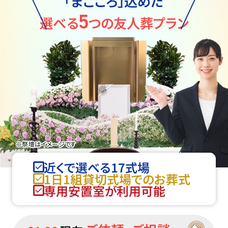
「まごころ」込めた
5
選べる
つの友人葬プラン
※祭壇はイメージです
近くで選べる17式場
1日1組貸切式場でのお葬式
専用安置室が利用可能