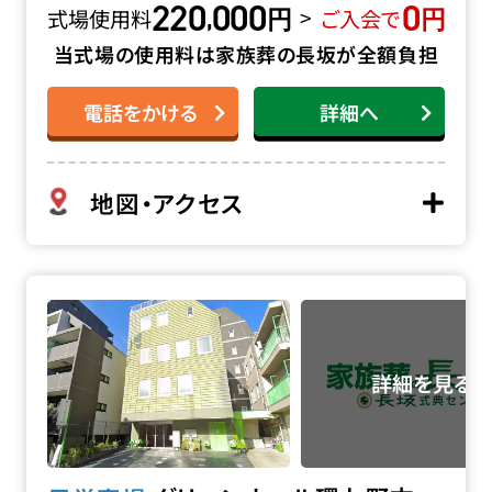
220
000
0
円
円
,
>
式場使用料
ご入会で
当式場の使用料は家族葬の長坂が全額負担
電話をかける
詳細へ
地図・アクセス
グリーンホール環七野方の詳細へ