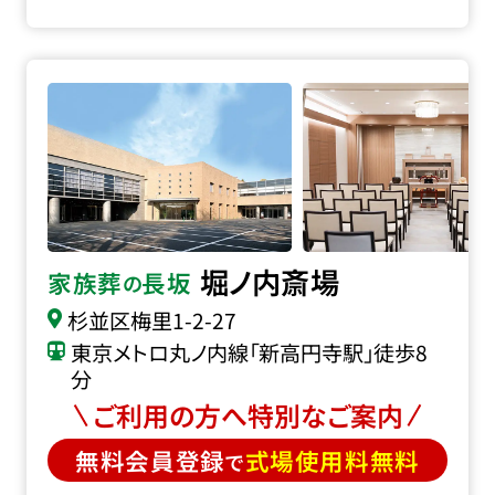
堀ノ内斎場の詳細へ
堀ノ内斎場
家族葬
長坂
の
杉並区梅里1-2-27
東京メトロ丸ノ内線「新高円寺駅」徒歩8
分
ご利用の方へ特別なご案内
無料会員登録
式場使用料無料
で