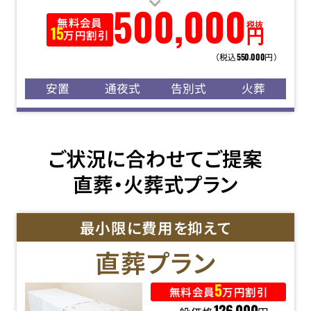
500
,
000
無料会員
税抜
円
15
万円割引
（税込
円）
550
000
,
安置
通夜式
告別式
火葬
ご状況に合わせてご提案
直葬・火葬式プラン
最小限に費用を抑えて
直葬
プラン
5
無料会員
万円割引