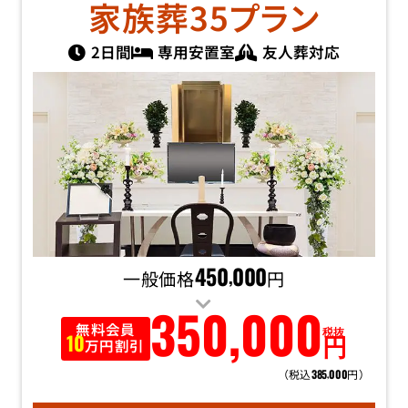
家族葬35
プラン
2日間
専用安置室
友人葬対応
一般価格
450
000
円
,
350
,
000
無料会員
税抜
円
10
万円割引
（税込
円）
385
000
,