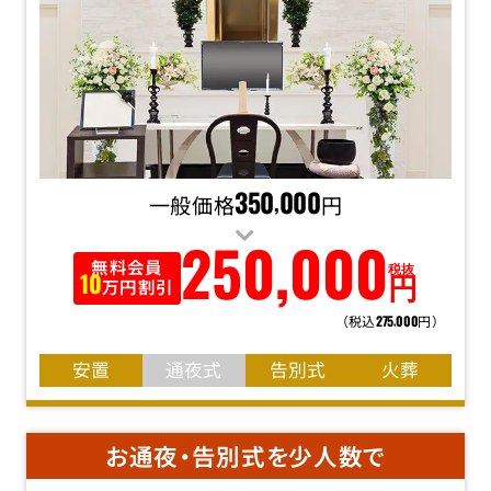
一般価格
350
000
円
,
250
,
000
無料会員
税抜
円
10
万円割引
（税込
円）
275
000
,
安置
通夜式
告別式
火葬
お通夜・告別式を少人数で