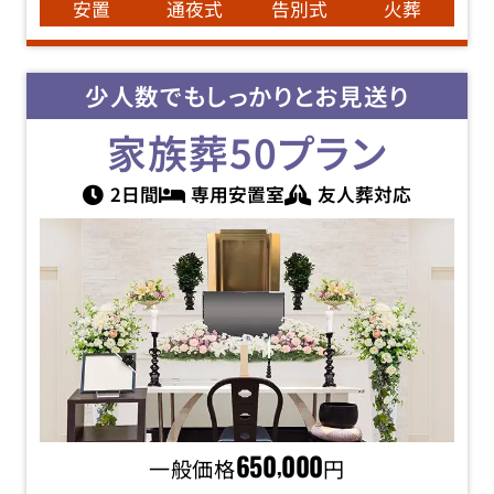
安置
通夜式
告別式
火葬
少人数でもしっかりとお見送り
家族葬50
プラン
2日間
専用安置室
友人葬対応
一般価格
650
000
円
,