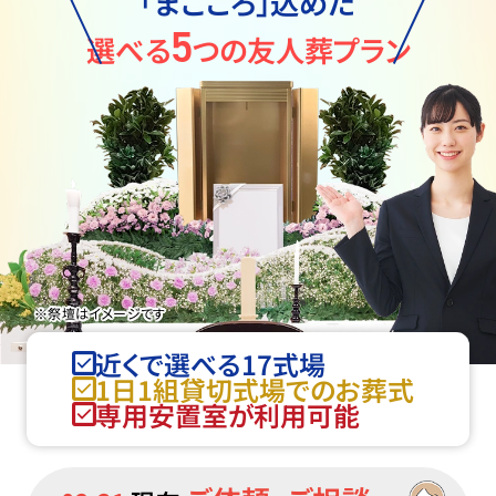
「まごころ」込めた
5
選べる
つの友人葬プラン
※祭壇はイメージです
近くで選べる17式場
1日1組貸切式場でのお葬式
専用安置室が利用可能