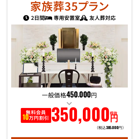
家族葬35
プラン
2日間
専用安置室
友人葬対応
一般価格
450
000
円
,
350
,
000
無料会員
税抜
円
10
万円割引
（税込
円）
385
000
,