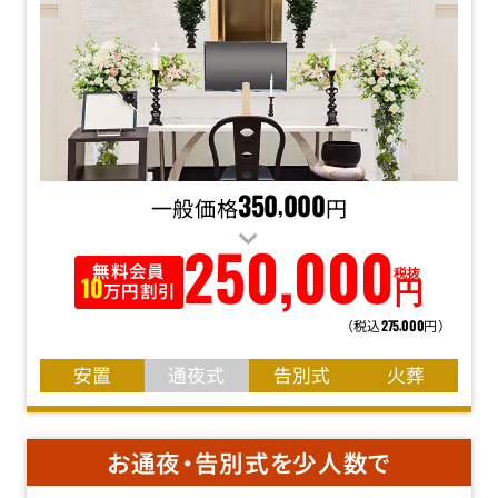
一般価格
350
000
円
,
250
,
000
無料会員
税抜
円
10
万円割引
（税込
円）
275
000
,
安置
通夜式
告別式
火葬
お通夜・告別式を少人数で