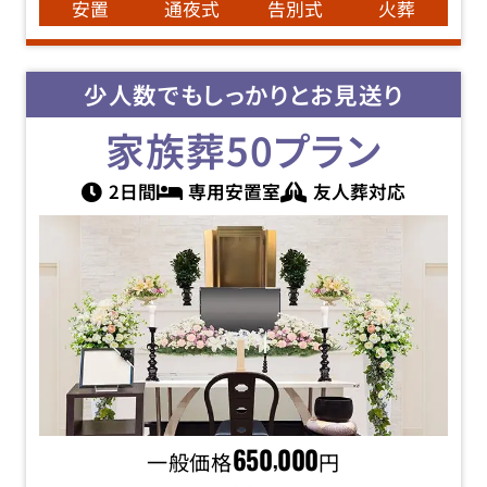
安置
通夜式
告別式
火葬
少人数でもしっかりとお見送り
家族葬50
プラン
2日間
専用安置室
友人葬対応
一般価格
650
000
円
,