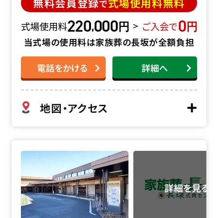
無料会員登録
式場使用料無料
で
220
000
0
円
円
,
>
式場使用料
ご入会で
当式場の使用料は家族葬の長坂が全額負担
電話をかける
詳細へ
地図・アクセス
多磨葬祭場・日華斎場の詳細へ