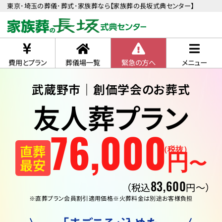
東京･埼玉の葬儀･葬式･家族葬なら【家族葬の長坂式典センター】
費用とプラン
葬儀場一覧
緊急の方へ
メニュー
武蔵野市｜創価学会のお葬式
友人葬プラン
76
,
000
直葬
（税抜）
円
〜
最安
83,600
（税込
円〜）
※直葬プラン会員割引適用価格
※火葬料金は別途お客様負担