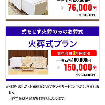
一般価格
126
000
円
,
76
,
000
税抜
円
（税込
円）
83
600
,
式をせず火葬のみのお葬式
火葬式
プラン
3
無料会員
万円割引
一般価格
180
000
円
,
150
,
000
税抜
円
（税込
円）
165
000
,
※料理･返礼品･お布施などのプラン外サービス・物品は含まれま
せん。
火葬料金は別途お客様負担となります。