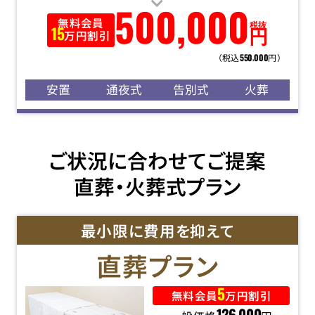
500
,
000
無料会員
税抜
円
15
万円割引
（税込
円）
550
000
,
安置
通夜式
告別式
火葬
ご状況に合わせてご提案
直葬・火葬式プラン
最小限に費用を抑えて
直葬
プラン
5
無料会員
万円割引