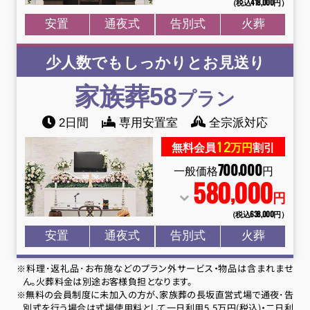
（税込418
,
000円）
安置
通夜式
告別式
火葬
少人数でもしっかりとお見送り
家族葬58
プラン
2日間
専用安置室
全宗派対応
12
無料会員
万円
割引
700
000
,
一般価格
円
580
000
,
円
（税込638
,
000円）
安置
通夜式
告別式
火葬
※料理･返礼品･お布施などのプラン外サービス・物品は含まれませ
ん。火葬料金は別途お客様負担となります。
※無料の会員制度に未加入の方が、家族葬の長坂直営式場で通夜･告
別式を行う場合は式場使用料として一日利用5.5万円(税込)・二日利