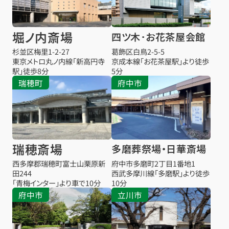
堀ノ内斎場
四ツ木･お花茶屋会館
杉並区梅里1-2-27
葛飾区白鳥2-5-5
東京メトロ丸ノ内線「新高円寺
京成本線「お花茶屋駅」より徒歩
駅」徒歩8分
5分
瑞穂町
府中市
瑞穂斎場
多磨葬祭場・日華斎場
西多摩郡瑞穂町富士山栗原新
府中市多磨町2丁目1番地1
田244
西武多摩川線「多磨駅」より徒歩
「青梅インター」より車で10分
10分
府中市
立川市