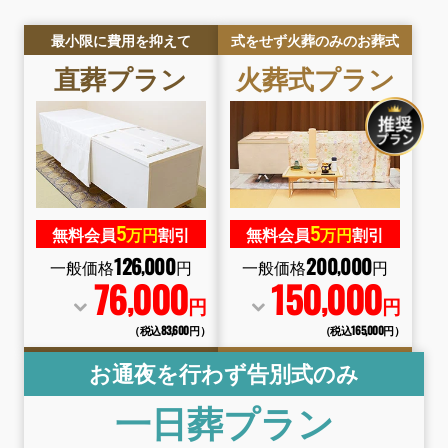
最小限に費用を抑えて
式をせず火葬のみのお葬式
直葬
プラン
火葬式
プラン
5
5
無料会員
万円
割引
無料会員
万円
割引
126
000
200
000
,
,
一般価格
円
一般価格
円
76
000
150
000
,
,
円
円
（税込83
,
600円）
（税込165
,
000円）
お通夜を行わず告別式のみ
一日葬
プラン