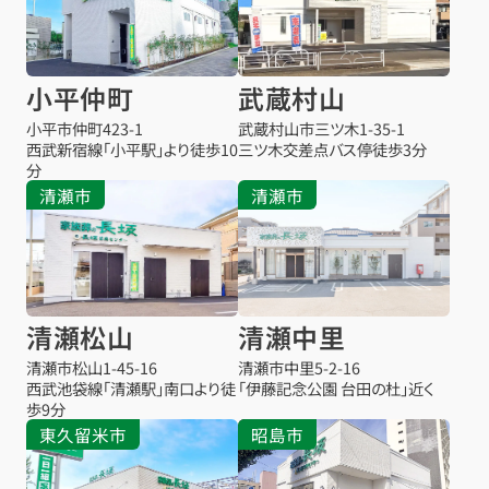
小平仲町
武蔵村山
小平市仲町
423-1
武蔵村山市三ツ木
1-35-1
西武新宿線「小平駅」より徒歩10
三ツ木交差点バス停
徒歩3分
分
清瀬市
清瀬市
清瀬松山
清瀬中里
清瀬市松山
1-45-16
清瀬市中里
5-2-16
西武池袋線「清瀬駅」南口より徒
「伊藤記念公園 台田の杜」近く
歩9分
東久留米市
昭島市