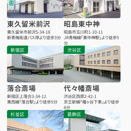
東久留米前沢
昭島東中神
東久留米市前沢
5-34-18
昭島市玉川町1-10-11
新青梅街道バス停より徒歩3分
JR青梅線「東中神駅」より徒歩5
分
新宿区
渋谷区
落合斎場
代々幡斎場
新宿区上落合3-34-12
渋谷区西原2-42-1
東西線「落合駅」より徒歩5分
京王新線「幡ヶ谷下車」より徒歩
6分
杉並区
葛飾区