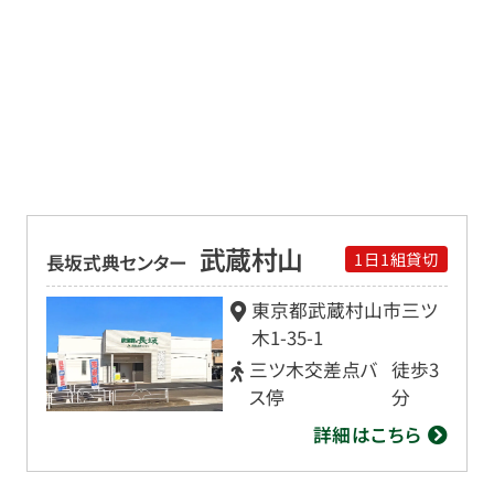
武蔵村山
1日1組貸切
長坂式典センター
東京都武蔵村山市三ツ
木
1-35-1
三ツ木交差点バ
徒歩3
ス停
分
詳細はこちら