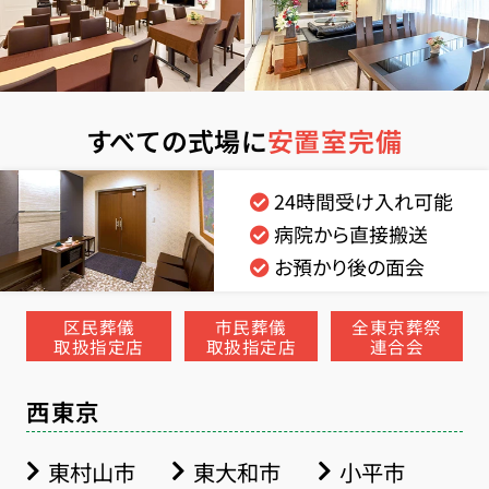
すべての式場に
安置室完備
24時間受け入れ可能
病院から直接搬送
お預かり後の面会
区民葬儀
市民葬儀
全東京葬祭
取扱指定店
取扱指定店
連合会
西東京
東村山市
東大和市
小平市