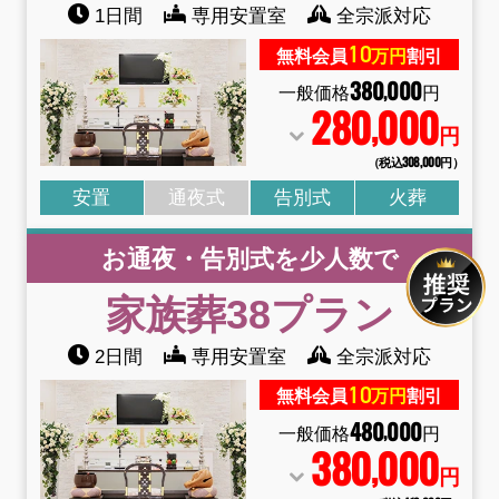
1日間
専用安置室
全宗派対応
10
無料会員
万円
割引
380
000
,
一般価格
円
280
000
,
円
（税込308
,
000円）
安置
通夜式
告別式
火葬
お通夜・告別式を少人数で
家族葬38
プラン
2日間
専用安置室
全宗派対応
10
無料会員
万円
割引
480
000
,
一般価格
円
380
000
,
円