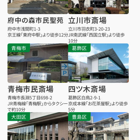
立川市斎場
府中の森市民聖苑
府中市浅間町1-3
立川市羽衣町3-20-23
京王線「東府中駅」より徒歩12分
JR南武線「西国立駅」より徒歩
10分
青梅市
葛飾区
青梅市民斎場
四ツ木斎場
青梅市長淵5丁目698-2
葛飾区白鳥2-9-1
JR青梅線「青梅駅」からタクシー
京成本線「お花茶屋駅」より徒歩
で約10分
5分
大田区
豊島区