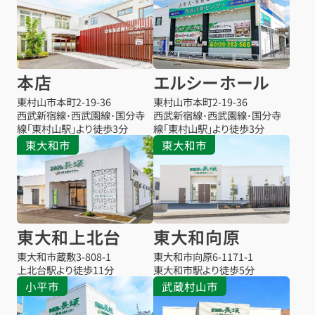
本店
エルシーホール
東村山市本町
2-19-36
東村山市本町
2-19-36
西武新宿線･西武園線･国分寺
西武新宿線･西武園線･国分寺
線「東村山駅」より徒歩3分
線「東村山駅」より徒歩3分
東大和市
東大和市
東大和上北台
東大和向原
東大和市蔵敷
3-808-1
東大和市向原
6-1171-1
上北台駅より
徒歩11分
東大和市駅より
徒歩5分
小平市
武蔵村山市