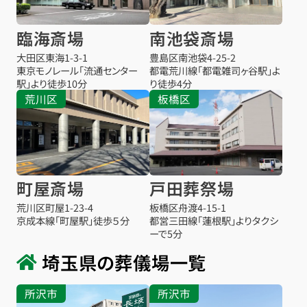
臨海斎場
南池袋斎場
大田区東海1-3-1
豊島区南池袋4-25-2
東京モノレール「流通センター
都電荒川線「都電雑司ヶ谷駅」よ
駅」より徒歩10分
り徒歩4分
荒川区
板橋区
町屋斎場
戸田葬祭場
荒川区町屋1-23-4
板橋区舟渡4-15-1
京成本線「町屋駅」徒歩５分
都営三田線「蓮根駅」よりタクシ
ーで5分
埼玉県の葬儀場一覧
所沢市
所沢市
お得な会員価格!