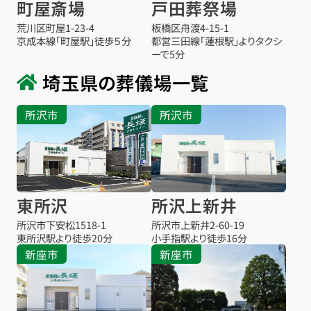
町屋斎場
戸田葬祭場
荒川区町屋1-23-4
板橋区舟渡4-15-1
京成本線「町屋駅」徒歩５分
都営三田線「蓮根駅」よりタクシ
ーで5分
埼玉県の葬儀場一覧
所沢市
所沢市
東所沢
所沢上新井
所沢市下安松1518-1
所沢市上新井2-60-19
東所沢駅より
徒歩20分
小手指駅より
徒歩16分
新座市
新座市