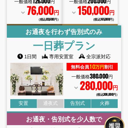
126
000
200
000
,
,
一般価格
円
一般価格
円
76
000
150
000
,
,
円
円
（税込83
,
600円）
（税込165
,
000円）
お通夜を行わず告別式のみ
一日葬
プラン
1日間
専用安置室
全宗派対応
10
無料会員
万円
割引
380
000
,
一般価格
円
280
000
,
円
（税込308
,
000円）
安置
通夜式
告別式
火葬
お通夜・告別式を少人数で