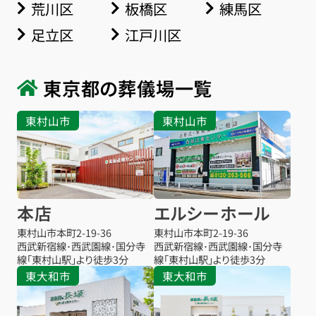
荒川区
板橋区
練馬区
足立区
江戸川区
東京都の葬儀場一覧
東村山市
東村山市
本店
エルシーホール
東村山市本町
2-19-36
東村山市本町
2-19-36
西武新宿線･西武園線･国分寺
西武新宿線･西武園線･国分寺
線「東村山駅」より徒歩3分
線「東村山駅」より徒歩3分
東大和市
東大和市