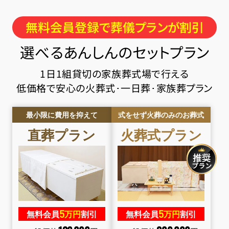
無料会員登録で葬儀プランが割引
選べるあんしんのセットプラン
1日1組貸切の家族葬式場で行える
低価格で安心の火葬式･一日葬･家族葬プラン
最小限に費用を抑えて
式をせず火葬のみのお葬式
直葬
プラン
火葬式
プラン
5
5
無料会員
万円
割引
無料会員
万円
割引