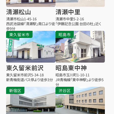
清瀬松山
清瀬中里
清瀬市松山
1-45-16
清瀬市中里
5-2-16
西武池袋線「清瀬駅」南口より徒
「伊藤記念公園 台田の杜」近く
歩9分
東久留米市
昭島市
東久留米前沢
昭島東中神
東久留米市前沢
5-34-18
昭島市玉川町1-10-11
新青梅街道バス停より徒歩3分
JR青梅線「東中神駅」より徒歩5
分
新宿区
渋谷区