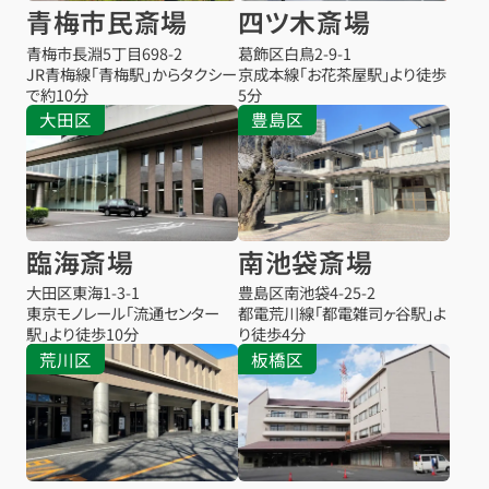
青梅市民斎場
四ツ木斎場
青梅市長淵5丁目698-2
葛飾区白鳥2-9-1
JR青梅線「青梅駅」からタクシー
京成本線「お花茶屋駅」より徒歩
で約10分
5分
大田区
豊島区
臨海斎場
南池袋斎場
大田区東海1-3-1
豊島区南池袋4-25-2
東京モノレール「流通センター
都電荒川線「都電雑司ヶ谷駅」よ
駅」より徒歩10分
り徒歩4分
荒川区
板橋区