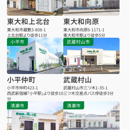
東大和上北台
東大和向原
東大和市蔵敷
3-808-1
東大和市向原
6-1171-1
上北台駅より
徒歩11分
東大和市駅より
徒歩5分
小平市
武蔵村山市
小平仲町
武蔵村山
小平市仲町
423-1
武蔵村山市三ツ木
1-35-1
西武新宿線「小平駅」より徒歩10
三ツ木交差点バス停
徒歩3分
分
清瀬市
清瀬市