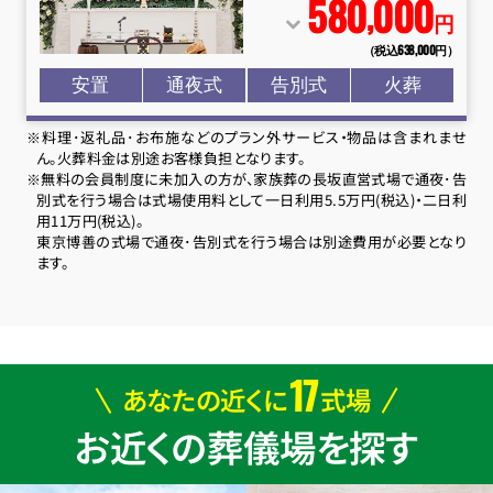
580
000
,
円
（税込638
,
000円）
安置
通夜式
告別式
火葬
※料理･返礼品･お布施などのプラン外サービス・物品は含まれませ
ん。火葬料金は別途お客様負担となります。
※無料の会員制度に未加入の方が、家族葬の長坂直営式場で通夜･告
別式を行う場合は式場使用料として一日利用5.5万円(税込)・二日利
用11万円(税込)。
東京博善の式場で通夜･告別式を行う場合は別途費用が必要となり
ます。
17
あなたの近くに
式場
お近くの葬儀場を探す