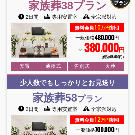
家族葬38
プラン
2日間
専用安置室
全宗派対応
10
無料会員
万円
割引
480
000
,
一般価格
円
380
000
,
円
（税込418
,
000円）
安置
通夜式
告別式
火葬
少人数でもしっかりとお見送り
家族葬58
プラン
2日間
専用安置室
全宗派対応
12
無料会員
万円
割引
700
000
,
一般価格
円