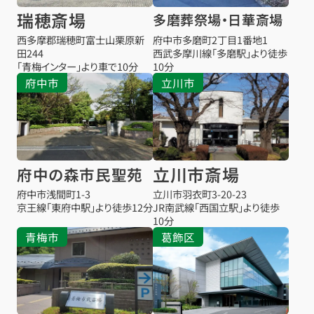
瑞穂斎場
多磨葬祭場・日華斎場
西多摩郡瑞穂町富士山栗原新
府中市多磨町2丁目1番地1
田244
西武多摩川線「多磨駅」より徒歩
「青梅インター」より車で10分
10分
府中市
立川市
立川市斎場
府中の森市民聖苑
府中市浅間町1-3
立川市羽衣町3-20-23
京王線「東府中駅」より徒歩12分
JR南武線「西国立駅」より徒歩
10分
青梅市
葛飾区