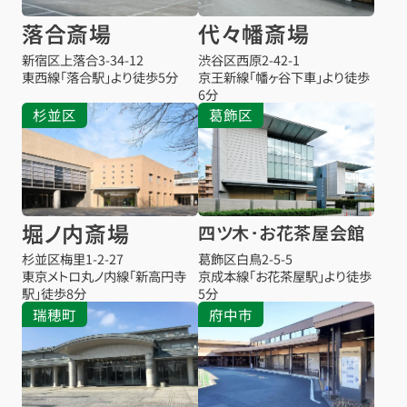
落合斎場
代々幡斎場
新宿区上落合3-34-12
渋谷区西原2-42-1
東西線「落合駅」より徒歩5分
京王新線「幡ヶ谷下車」より徒歩
6分
杉並区
葛飾区
堀ノ内斎場
四ツ木･お花茶屋会館
杉並区梅里1-2-27
葛飾区白鳥2-5-5
東京メトロ丸ノ内線「新高円寺
京成本線「お花茶屋駅」より徒歩
駅」徒歩8分
5分
瑞穂町
府中市