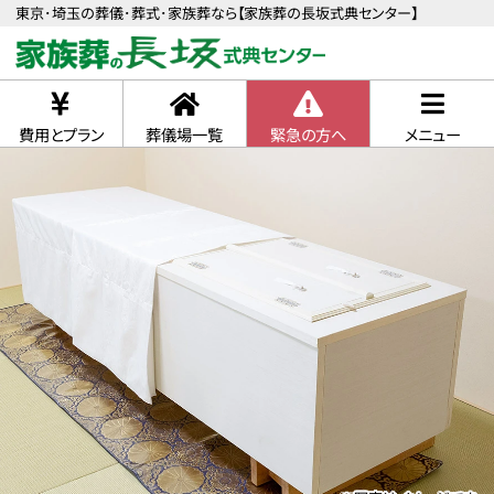
東京･埼玉の葬儀･葬式･家族葬なら【家族葬の長坂式典センター】
費用とプラン
葬儀場一覧
緊急の方へ
メニュー