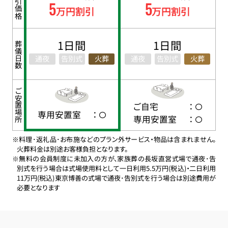
割引価格
5
5
万円割引
万円割引
1日間
1日間
葬儀日数
通夜
告別式
火葬
通夜
告別式
火葬
ご安置場所
ご自宅
：
専用安置室
：
専用安置室
：
※料理･返礼品･お布施などのプラン外サービス・物品は含まれません。
火葬料金は別途お客様負担となります。
※無料の会員制度に未加入の方が、家族葬の長坂直営式場で通夜･告
別式を行う場合は式場使用料として一日利用5.5万円(税込)・二日利用
11万円(税込)東京博善の式場で通夜･告別式を行う場合は別途費用が
必要となります