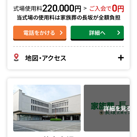
220
000
0
円
円
,
>
式場使用料
ご入会で
当式場の使用料は家族葬の長坂が全額負担
電話をかける
詳細へ
地図・アクセス
落合斎場の詳細へ