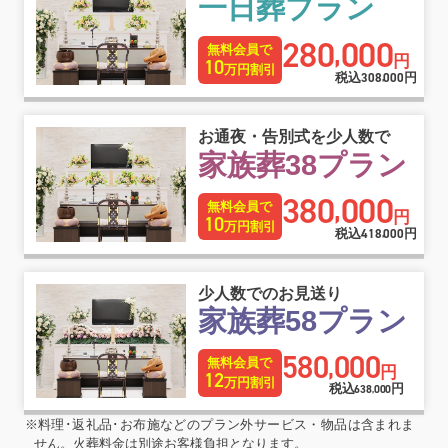
一日葬プラン
280
000
,
無料会員で
円
10
万円割引
税込
308
000
円
,
お通夜・告別式を少人数で
家族葬38プラン
380
000
,
無料会員で
円
10
万円割引
税込
418
000
円
,
少人数でのお見送り
家族葬58プラン
580
000
,
無料会員で
円
12
万円割引
税込
円
638
000
,
※料理･返礼品･お布施などのプラン外サービス・物品は含まれま
せん。火葬料金は別途お客様負担となります。