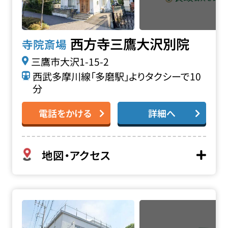
西方寺三鷹大沢別院
寺院斎場
三鷹市大沢1-15-2
西武多摩川線「多磨駅」よりタクシーで10
分
電話をかける
詳細へ
地図・アクセス
威徳院明月会館の詳細へ