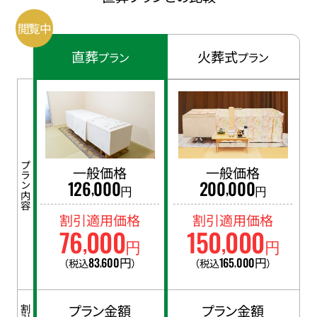
直葬
火葬式
プラン
プラン
プラン内容
一般価格
一般価格
126
000
200
000
,
,
円
円
割引適用価格
割引適用価格
76
000
150
000
,
,
円
円
83
600
円
165
000
円
（税込
）
（税込
）
,
,
プラン金額
プラン金額