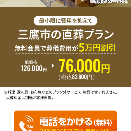
※写真はイメージです。
最小限に費用を抑えて
三鷹市の直葬プラン
5
万円割引
無料会員で葬儀費用が
76
000
,
一般価格
126
000
円
,
円
83
600
,
（税込
円
）
※料理･返礼品･お布施などのプラン外サービス・物品は含まれません。
火葬料金は別途お客様負担。