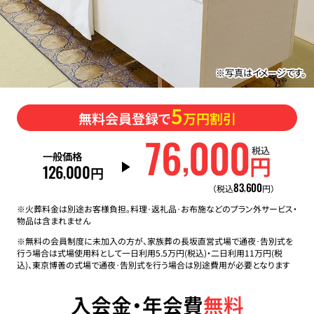
※写真はイメージです。
5
無料会員登録で
万円割引
76
000
,
税込
一般価格
円
126
000
,
円
83
600
,
（税込
円）
※火葬料金は別途お客様負担。料理･返礼品･お布施などのプラン外サービス・
物品は含まれません
※無料の会員制度に未加入の方が、家族葬の長坂直営式場で通夜･告別式を
行う場合は式場使用料として一日利用5.5万円(税込)・二日利用11万円(税
込)、東京博善の式場で通夜･告別式を行う場合は別途費用が必要となります
入会金・年会費
無料