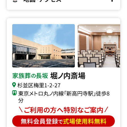
堀ノ内斎場の詳細へ
堀ノ内斎場
家族葬
長坂
の
杉並区梅里1-2-27
東京メトロ丸ノ内線「新高円寺駅」徒歩8
分
ご利用の方へ特別なご案内
無料会員登録
式場使用料無料
で