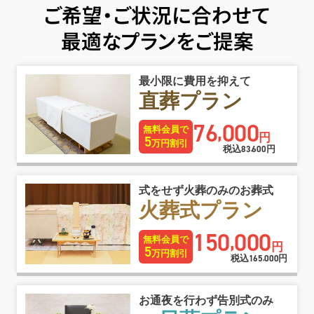
ご希望・ご状況に合わせて
最適なプランをご提案
最小限に費用を抑えて
直葬プラン
76
000
,
無料会員で
円
5
万円割引
税込
83
600
円
,
式をせず火葬のみのお葬式
火葬式プラン
150
000
,
無料会員で
円
5
万円割引
税込
165
000
円
,
お通夜を行わず告別式のみ