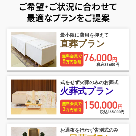
ご希望・ご状況に合わせて
最適なプランをご提案
最小限に費用を抑えて
直葬プラン
76
000
,
無料会員で
円
5
万円割引
税込
83
600
円
,
式をせず火葬のみのお葬式
火葬式プラン
150
000
,
無料会員で
円
3
万円割引
税込
165
000
円
,
お通夜を行わず告別式のみ