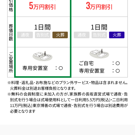
割引価格
5
3
万円割引
万円割引
1日間
1日間
葬儀日数
通夜
告別式
火葬
通夜
告別式
火葬
ご安置場所
ご自宅
：
専用安置室
：
専用安置室
：
※料理･返礼品･お布施などのプラン外サービス・物品は含まれません。
火葬料金は別途お客様負担となります。
※無料の会員制度に未加入の方が、家族葬の長坂直営式場で通夜･告
別式を行う場合は式場使用料として一日利用5.5万円(税込)・二日利用
11万円(税込)東京博善の式場で通夜･告別式を行う場合は別途費用が
必要となります