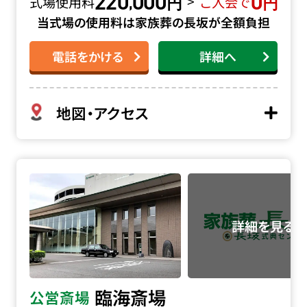
220
000
0
円
円
,
>
式場使用料
ご入会で
当式場の使用料は家族葬の長坂が全額負担
電話をかける
詳細へ
地図・アクセス
臨海斎場の詳細へ
臨海斎場
公営斎場