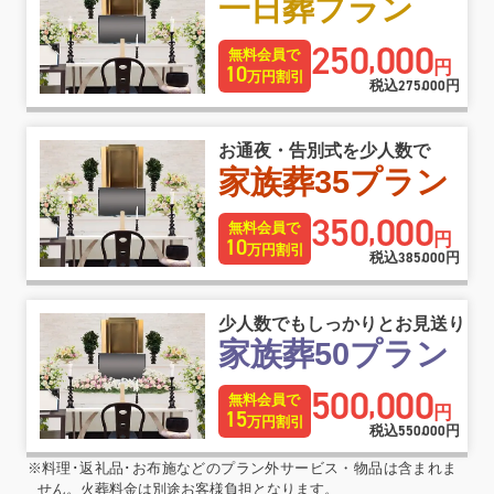
一日葬プラン
250
000
,
無料会員で
円
10
万円割引
税込
275
000
円
,
お通夜・告別式を少人数で
家族葬35プラン
350
000
,
無料会員で
円
10
万円割引
税込
385
000
円
,
少人数でもしっかりとお見送り
家族葬50プラン
500
000
,
無料会員で
円
15
万円割引
税込
550
000
円
,
※料理･返礼品･お布施などのプラン外サービス・物品は含まれま
せん。火葬料金は別途お客様負担となります。