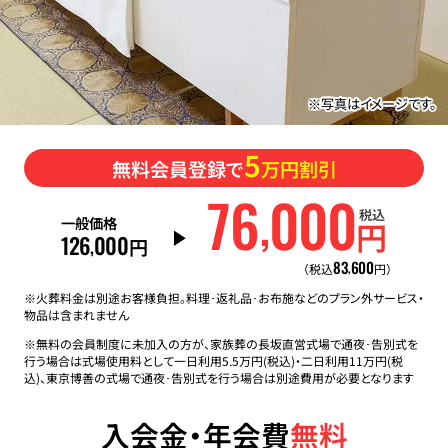
※写真はイメージです。
5
無料会員登録で
万円割引
76
000
,
税込
一般価格
円
126
000
,
円
83
600
,
（税込
円）
※火葬料金は別途お客様負担。料理･返礼品･お布施などのプラン外サービス・
物品は含まれません
※無料の会員制度に未加入の方が、家族葬の長坂直営式場で通夜･告別式を
行う場合は式場使用料として一日利用5.5万円(税込)・二日利用11万円(税
込)、東京博善の式場で通夜･告別式を行う場合は別途費用が必要となります
入会金・年会費
無料