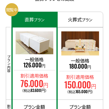
直葬
火葬式
プラン
プラン
プラン内容
一般価格
一般価格
126
000
,
180
000
円
,
円
割引適用価格
割引適用価格
76
000
150
000
,
,
円
円
83
600
円
（税込
）
,
165
000
円
（税込
）
,
プラン金額
プラン金額