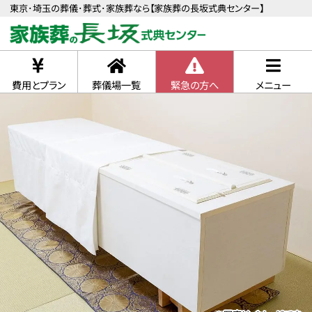
東京･埼玉の葬儀･葬式･家族葬なら【家族葬の長坂式典センター】
費用とプラン
葬儀場一覧
緊急の方へ
メニュー