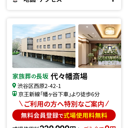
代々幡斎場の詳細へ
代々幡斎場
家族葬
長坂
の
渋谷区西原2-42-1
京王新線「幡ヶ谷下車」より徒歩6分
ご利用の方へ特別なご案内
無料会員登録
式場使用料無料
で