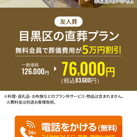
※写真はイメージです。
友人葬
目黒区の直葬プラン
5
万円割引
無料会員で葬儀費用が
76
000
,
一般価格
126
000
円
,
円
83
600
,
（税込
円
）
※料理･返礼品･お布施などのプラン外サービス・物品は含まれません。
火葬料金は別途お客様負担。