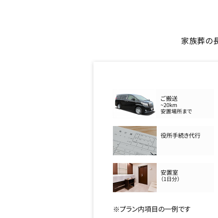
家族葬の
ご搬送
~20km
安置場所まで
役所手続き代行
安置室
（1日分）
※プラン内項目の一例です