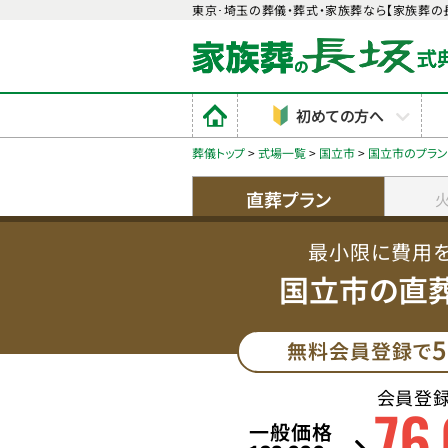
東京･埼玉の葬儀・葬式・家族葬なら【家族葬の
初めての方へ
葬儀トップ
>
式場一覧
>
国立市
>
国立市のプラ
直葬プラン
最小限に費用
国立市の直
5
無料会員登録で
会員登
76
,
一般価格