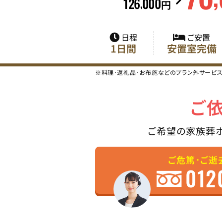
126
000
,
円
日程
ご安置
1日間
安置室完備
※料理･返礼品･お布施などのプラン外サービ
ご
ご希望の家族葬
ご危篤･ご逝
012