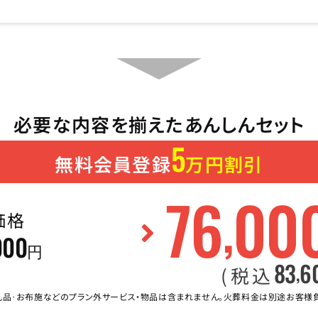
必要な内容を揃えたあんしんセット
5
無料会員登録
万円割引
76
00
,
価格
000
円
83
6
,
(税込
礼品･お布施などのプラン外サービス・物品は含まれません。火葬料金は別途お客様