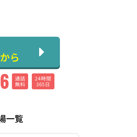
から
66
通話
24時間
無料
365日
場一覧