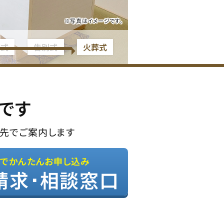
※写真はイメージです。
夜式
告別式
火葬式
です
先でご案内します
Bでかんたんお申し込み
請求･相談窓口