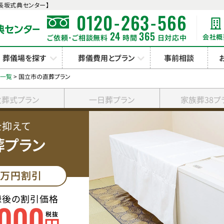
長坂式典センター】
-
-
0120
263
566
24
365
会社概
ご依頼･ご相談無料
時間
日対応中
葬儀場を探す
葬儀費用とプラン
事前相談
ン一覧
>
国立市の直葬プラン
火葬式プラン
一日葬プラン
家族葬38プ
を抑えて
葬プラン
万円割引
録後の割引価格
000
税抜