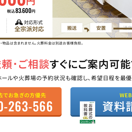
円
83
600
,
税込
円
対応形式
搬送
安置
通
全宗派対応
ス・物品は含まれません。火葬料金は別途お客様負担。
依頼･ご相談
すぐにご案内可能
ホールや火葬場の予約状況も確認し、希望日程を最優
去でお急ぎの方優先
WE
0-263-566
資料