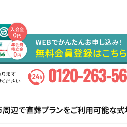
入会金
0
円
WEBでかんたんお申し込み！
年会費
無料会員登録はこちら
積立金
0
円
0120-263-5
承ります
せください
市周辺で直葬プランをご利用可能な式