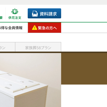
資料請求
要
供花注文
緊急の方へ
お得な会員情報
ラン
家族葬58プラン