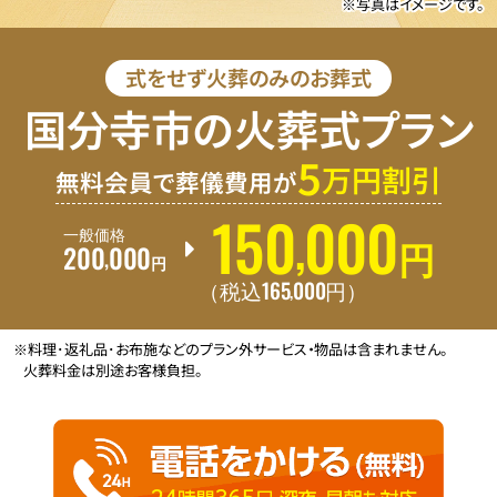
※写真はイメージです。
式をせず火葬のみのお葬式
国分寺市の火葬式プラン
5
万円割引
無料会員で葬儀費用が
150
000
,
一般価格
200
000
円
,
円
165
000
,
（税込
円
）
※料理･返礼品･お布施などのプラン外サービス・物品は含まれません。
火葬料金は別途お客様負担。