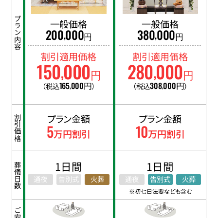
プラン内容
一般価格
一般価格
200
000
380
000
,
,
円
円
割引適用価格
割引適用価格
150
000
280
000
,
,
円
円
165
000
円
308
000
円
（税込
）
（税込
）
,
,
プラン金額
プラン金額
割引価格
5
10
万円割引
万円割引
1日間
1日間
葬儀日数
通夜
告別式
火葬
通夜
告別式
火葬
※初七日法要なども含む