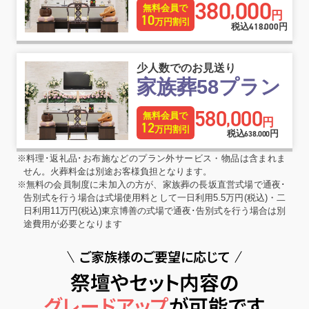
380
000
,
無料会員で
円
10
万円割引
税込
418
000
円
,
少人数でのお見送り
家族葬58プラン
580
000
,
無料会員で
円
12
万円割引
税込
円
638
000
,
※料理･返礼品･お布施などのプラン外サービス・物品は含まれま
せん。火葬料金は別途お客様負担となります。
※無料の会員制度に未加入の方が、家族葬の長坂直営式場で通夜･
告別式を行う場合は式場使用料として一日利用5.5万円(税込)・二
日利用11万円(税込)東京博善の式場で通夜･告別式を行う場合は別
途費用が必要となります
ご家族様のご要望に応じて
祭壇やセット内容の
グレードアップ
が可能です