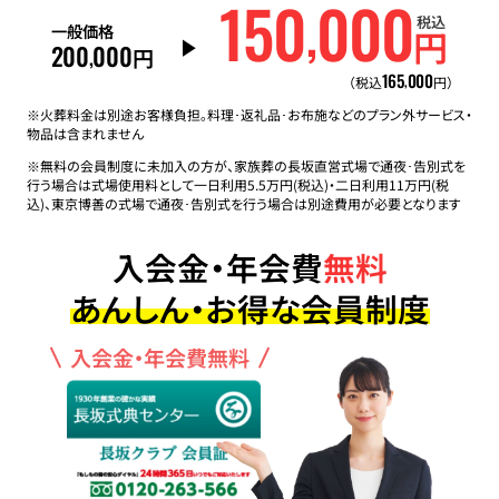
150
000
,
税込
一般価格
円
200
000
,
円
165
000
,
（税込
円）
※火葬料金は別途お客様負担。料理･返礼品･お布施などのプラン外サービス・
物品は含まれません
※無料の会員制度に未加入の方が、家族葬の長坂直営式場で通夜･告別式を
行う場合は式場使用料として一日利用5.5万円(税込)・二日利用11万円(税
込)、東京博善の式場で通夜･告別式を行う場合は別途費用が必要となります
入会金・年会費
無料
あんしん・お得な会員制度
入会金・年会費無料