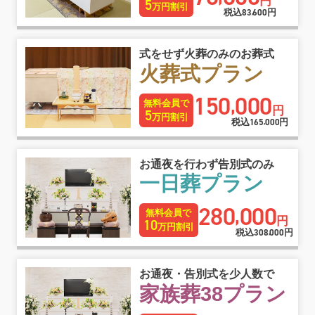
円
5
万円割引
税込
83
600
円
,
式をせず火葬のみのお葬式
火葬式プラン
150
000
,
無料会員で
円
5
万円割引
税込
165
000
円
,
お通夜を行わず告別式のみ
一日葬プラン
280
000
,
無料会員で
円
10
万円割引
税込
308
000
円
,
お通夜・告別式を少人数で
家族葬38プラン