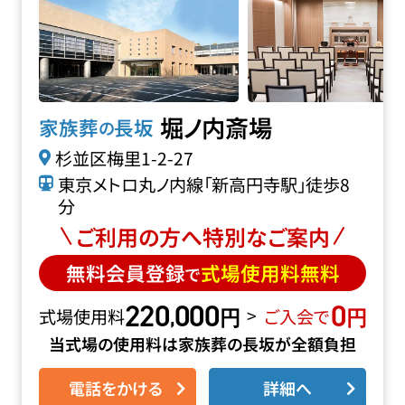
堀ノ内斎場
家族葬
長坂
の
杉並区梅里1-2-27
東京メトロ丸ノ内線「新高円寺駅」徒歩8
分
ご利用の方へ特別なご案内
無料会員登録
式場使用料無料
で
220
000
0
円
円
,
>
式場使用料
ご入会で
当式場の使用料は家族葬の長坂が全額負担
電話をかける
詳細へ