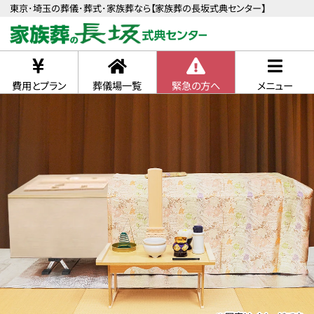
東京･埼玉の葬儀･葬式･家族葬なら【家族葬の長坂式典センター】
費用とプラン
葬儀場一覧
緊急の方へ
メニュー