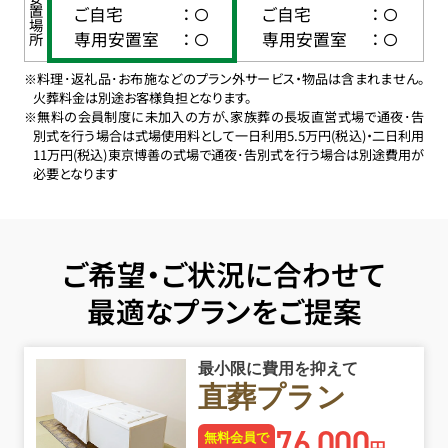
ご安置場所
ご自宅
：
ご自宅
：
専用安置室
：
専用安置室
：
※料理･返礼品･お布施などのプラン外サービス・物品は含まれません。
火葬料金は別途お客様負担となります。
※無料の会員制度に未加入の方が、家族葬の長坂直営式場で通夜･告
別式を行う場合は式場使用料として一日利用5.5万円(税込)・二日利用
11万円(税込)東京博善の式場で通夜･告別式を行う場合は別途費用が
必要となります
ご希望・ご状況に合わせて
最適なプランをご提案
最小限に費用を抑えて
直葬プラン
76
000
,
無料会員で