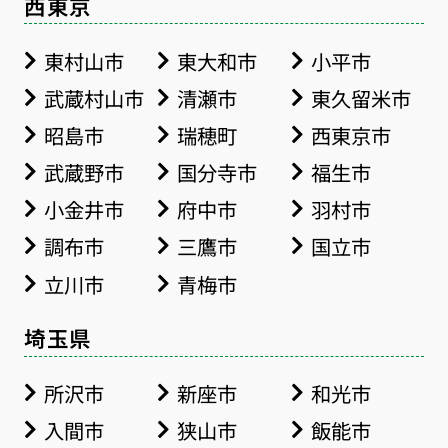
西東京
東村山市
東大和市
小平市
武蔵村山市
清瀬市
東久留米市
昭島市
瑞穂町
西東京市
武蔵野市
国分寺市
福生市
小金井市
府中市
羽村市
調布市
三鷹市
国立市
立川市
青梅市
埼玉県
所沢市
新座市
和光市
入間市
狭山市
飯能市
お得な会員価格!