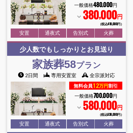
480
000
,
一般価格
円
380
000
,
円
（税込418
,
000円）
安置
通夜式
告別式
火葬
少人数でもしっかりとお見送り
家族葬58
プラン
2日間
専用安置室
全宗派対応
12
無料会員
万円
割引
700
000
,
一般価格
円
580
000
,
円
（税込638
,
000円）
安置
通夜式
告別式
火葬