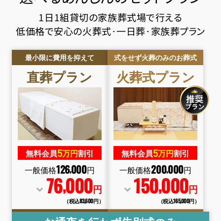
1日1組貸切の家族葬式場で行える
低価格で安心の火葬式･一日葬･家族葬プラン
最小限に費用を抑えて
式をせず火葬のみのお葬式
直葬
プラン
火葬式
プラン
5
5
無料会員
万円
割引
無料会員
万円
割引
126
000
200
000
,
,
一般価格
円
一般価格
円
76
000
150
000
,
,
円
円
（税込83
,
600円）
（税込165
,
000円）