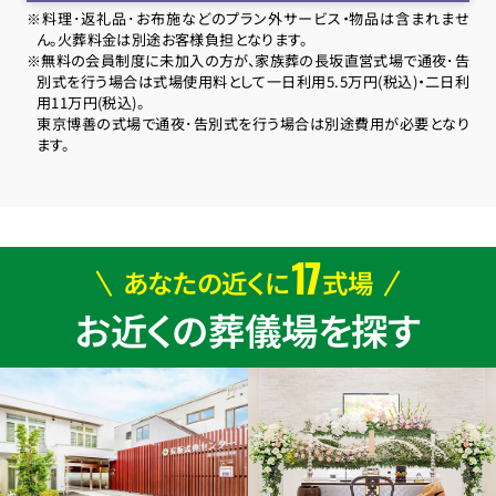
※料理･返礼品･お布施などのプラン外サービス・物品は含まれませ
ん。火葬料金は別途お客様負担となります。
※無料の会員制度に未加入の方が、家族葬の長坂直営式場で通夜･告
別式を行う場合は式場使用料として一日利用5.5万円(税込)・二日利
用11万円(税込)。
東京博善の式場で通夜･告別式を行う場合は別途費用が必要となり
ます。
17
あなたの近くに
式場
お近くの葬儀場を探す