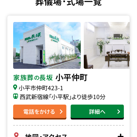
葬儀場･式場一覧
家族葬の長坂 小平仲町の詳細へ
小平仲町
家族葬
長坂
の
小平市仲町
423-1
西武新宿線「小平駅」より徒歩10分
電話をかける
詳細へ
地図・アクセス