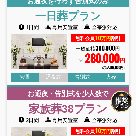
お通夜を行わず告別式のみ
一日葬
プラン
1日間
専用安置室
全宗派対応
10
無料会員
万円
割引
380
000
,
一般価格
円
280
000
,
円
（税込308
,
000円）
安置
通夜式
告別式
火葬
お通夜・告別式を少人数で
家族葬38
プラン
2日間
専用安置室
全宗派対応
10
無料会員
万円
割引