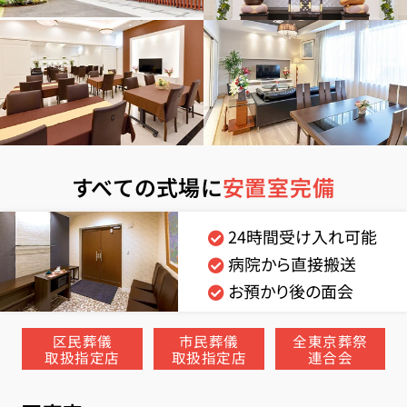
すべての式場に
安置室完備
24時間受け入れ可能
病院から直接搬送
お預かり後の面会
区民葬儀
市民葬儀
全東京葬祭
取扱指定店
取扱指定店
連合会