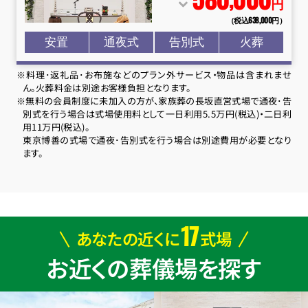
円
（税込638
,
000円）
安置
通夜式
告別式
火葬
※料理･返礼品･お布施などのプラン外サービス・物品は含まれませ
ん。火葬料金は別途お客様負担となります。
※無料の会員制度に未加入の方が、家族葬の長坂直営式場で通夜･告
別式を行う場合は式場使用料として一日利用5.5万円(税込)・二日利
用11万円(税込)。
東京博善の式場で通夜･告別式を行う場合は別途費用が必要となり
ます。
17
あなたの近くに
式場
お近くの葬儀場を探す