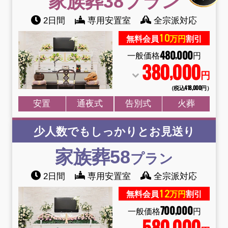
家族葬38
プラン
2日間
専用安置室
全宗派対応
10
無料会員
万円
割引
480
000
,
一般価格
円
380
000
,
円
（税込418
,
000円）
安置
通夜式
告別式
火葬
少人数でもしっかりとお見送り
家族葬58
プラン
2日間
専用安置室
全宗派対応
12
無料会員
万円
割引
700
000
,
一般価格
円
580
000
,