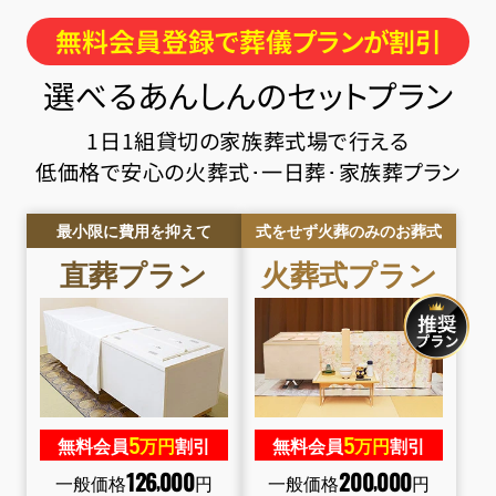
無料会員登録で葬儀プランが割引
選べるあんしんのセットプラン
1日1組貸切の家族葬式場で行える
低価格で安心の火葬式･一日葬･家族葬プラン
最小限に費用を抑えて
式をせず火葬のみのお葬式
直葬
プラン
火葬式
プラン
5
5
無料会員
万円
割引
無料会員
万円
割引
126
000
200
000
,
,
一般価格
円
一般価格
円