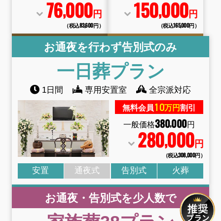
76
000
150
000
,
,
円
円
（税込83
,
600円）
（税込165
,
000円）
お通夜を行わず告別式のみ
一日葬
プラン
1日間
専用安置室
全宗派対応
10
無料会員
万円
割引
380
000
,
一般価格
円
280
000
,
円
（税込308
,
000円）
安置
通夜式
告別式
火葬
お通夜・告別式を少人数で