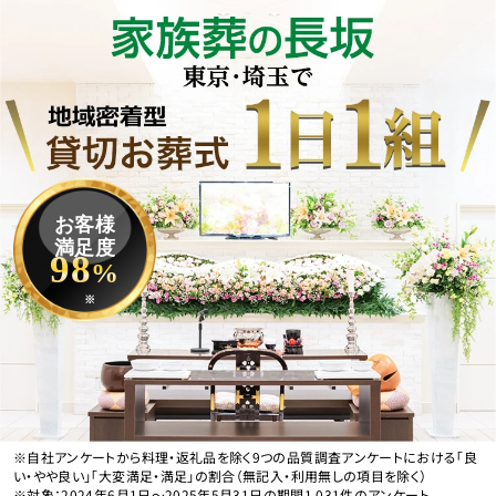
お客様
満足度
98
%
※
※自社アンケートから料理・返礼品を除く9つの品質調査アンケートにおける「良
い・やや良い」「大変満足・満足」の割合（無記入・利用無しの項目を除く）
※対象：2024年6月1日〜2025年5月31日の期間1,031件のアンケート