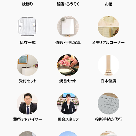
枕飾り
線香・ろうそく
お棺
仏衣一式
遺影・手札写真
メモリアルコーナー
受付セット
焼香セット
白木位牌
葬祭アドバイザー
司会スタッフ
役所手続き代行