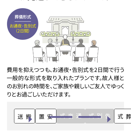
葬儀形式
お通夜･告別式
（2日間）
費用を抑えつつも、お通夜・告別式を2日間で行う
一般的な形式を取り入れたプランです。故人様と
のお別れの時間を、ご家族や親しいご友人でゆっく
りとお過ごしいただけます。
通夜式
告別式
搬送
安置
火葬式