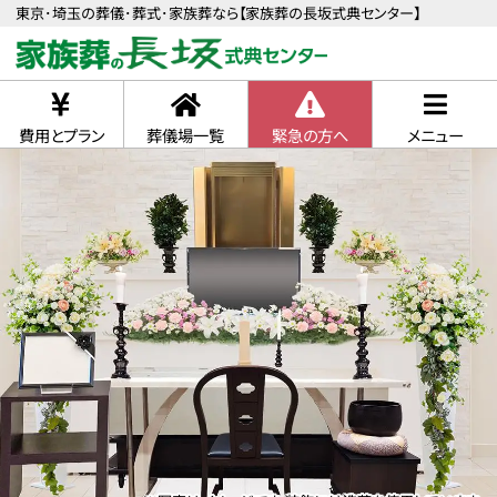
東京･埼玉の葬儀･葬式･家族葬なら【家族葬の長坂式典センター】
費用とプラン
葬儀場一覧
緊急の方へ
メニュー