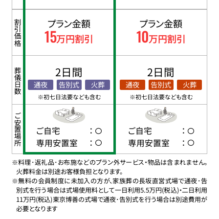
プラン金額
プラン金額
割引価格
15
10
万円割引
万円割引
2日間
2日間
葬儀日数
通夜
告別式
火葬
通夜
告別式
火葬
※初七日法要なども含む
※初七日法要なども含む
ご安置場所
ご自宅
：
ご自宅
：
専用安置室
：
専用安置室
：
※料理･返礼品･お布施などのプラン外サービス・物品は含まれません。
火葬料金は別途お客様負担となります。
※無料の会員制度に未加入の方が、家族葬の長坂直営式場で通夜･告
別式を行う場合は式場使用料として一日利用5.5万円(税込)・二日利用
11万円(税込)東京博善の式場で通夜･告別式を行う場合は別途費用が
必要となります