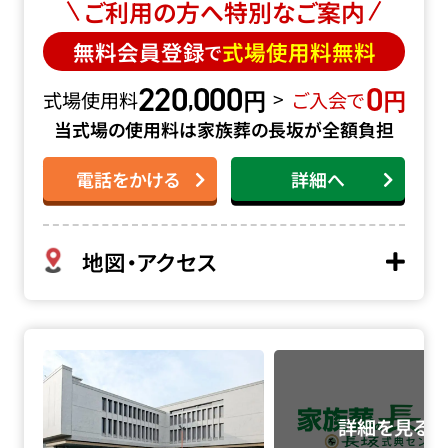
ご利用の方へ特別なご案内
無料会員登録
式場使用料無料
で
220
000
0
円
円
,
>
式場使用料
ご入会で
当式場の使用料は家族葬の長坂が全額負担
電話をかける
詳細へ
地図・アクセス
落合斎場の詳細へ