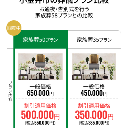
お通夜・告別式を行う
家族葬58プランとの比較
家族葬50
家族葬35
プラン
プラン
プラン内容
一般価格
一般価格
650
000
450
000
,
,
円
円
割引適用価格
割引適用価格
500
000
350
000
,
,
円
円
550
000
円
385
000
円
（税込
）
（税込
）
,
,