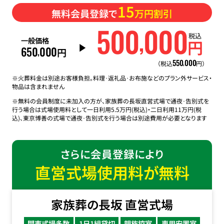
15
無料会員登録で
万円割引
500
000
,
税込
一般価格
円
650
000
,
円
550
000
,
（税込
円）
※火葬料金は別途お客様負担。料理･返礼品･お布施などのプラン外サービス・
物品は含まれません
※無料の会員制度に未加入の方が、家族葬の長坂直営式場で通夜･告別式を
行う場合は式場使用料として一日利用5.5万円(税込)・二日利用11万円(税
込)、東京博善の式場で通夜･告別式を行う場合は別途費用が必要となります
さらに会員登録により
直営式場使用料が無料
家族葬の長坂 直営式場
関東式場多数
1日1組貸切
親族控室
専用安置室