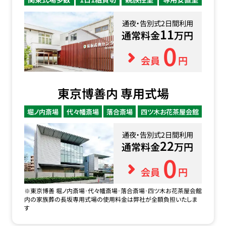
通夜・告別式2日間利用
11
通常料金
万円
0
会員
円
東京博善内 専用式場
堀ノ内斎場
代々幡斎場
落合斎場
四ツ木お花茶屋会館
通夜・告別式2日間利用
22
通常料金
万円
0
会員
円
※東京博善 堀ノ内斎場･代々幡斎場･落合斎場･四ツ木お花茶屋会館
内の家族葬の長坂専用式場の使用料金は弊社が全額負担いたしま
す