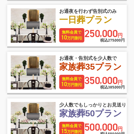
お通夜を行わず告別式のみ
一日葬プラン
250
000
,
無料会員で
円
10
万円割引
税込
275
000
円
,
お通夜・告別式を少人数で
家族葬35プラン
350
000
,
無料会員で
円
10
万円割引
税込
385
000
円
,
少人数でもしっかりとお見送り
家族葬50プラン
500
000
,
無料会員で
円
15
万円割引
税込
円
,