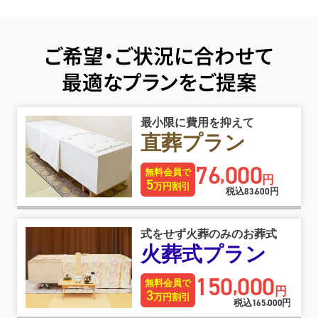
ご希望・ご状況に合わせて
最適なプランをご提案
最小限に費用を抑えて
直葬プラン
76
000
,
無料会員で
円
5
万円割引
税込
83
600
円
,
式をせず火葬のみのお葬式
火葬式プラン
150
000
,
無料会員で
円
3
万円割引
税込
165
000
円
,