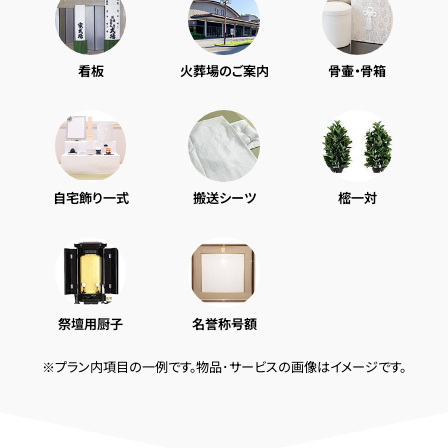
看板
火葬場のご案内
骨壷・骨箱
自宅飾り一式
搬送シーツ
樒一対
祭壇用厨子
名誉称号額
※プラン内項目の一例です。物品･サービスの画像はイメージです。