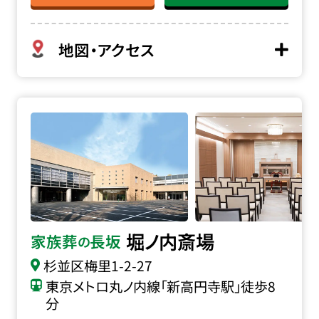
地図・アクセス
堀ノ内斎場の詳細へ
堀ノ内斎場
家族葬
長坂
の
杉並区梅里1-2-27
東京メトロ丸ノ内線「新高円寺駅」徒歩8
分