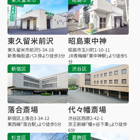
東久留米前沢
昭島東中神
東久留米市前沢
5-34-18
昭島市玉川町1-10-11
新青梅街道バス停より徒歩3分
JR青梅線「東中神駅」より徒歩5
分
新宿区
渋谷区
落合斎場
代々幡斎場
新宿区上落合3-34-12
渋谷区西原2-42-1
東西線「落合駅」より徒歩5分
京王新線「幡ヶ谷下車」より徒歩
6分
杉並区
葛飾区