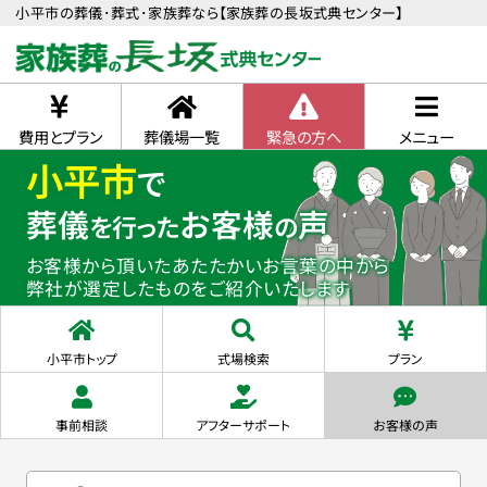
小平市の葬儀･葬式･家族葬なら【家族葬の長坂式典センター】
費用とプラン
葬儀場一覧
緊急の方へ
メニュー
小平市
で
葬儀
お客様
声
を行った
の
お客様から頂いたあたたかいお言葉の中から
弊社が選定したものをご紹介いたします
小平市トップ
式場検索
プラン
事前相談
アフターサポート
お客様の声