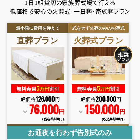
1日1組貸切の家族葬式場で行える
低価格で安心の火葬式･一日葬･家族葬プラン
最小限に費用を抑えて
式をせず火葬のみのお葬式
直葬
プラン
火葬式
プラン
5
5
無料会員
万円
割引
無料会員
万円
割引
126
000
200
000
,
,
一般価格
円
一般価格
円
76
000
150
000
,
,
円
円
（税込83
,
600円）
（税込165
,
000円）
お通夜を行わず告別式のみ