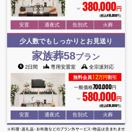
380
000
,
円
（税込418
,
000円）
安置
通夜式
告別式
火葬
少人数でもしっかりとお見送り
家族葬58
プラン
2日間
専用安置室
全宗派対応
12
無料会員
万円
割引
700
000
,
一般価格
円
580
000
,
円
（税込638
,
000円）
安置
通夜式
告別式
火葬
※料理･返礼品･お布施などのプラン外サービス・物品は含まれませ