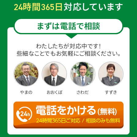
時間
日
対応しています
24
365
まずは電話で相談
わたしたちが対応中です！
些細なことでもお気軽にご相談ください。
やまの
おおくぼ
さわだ
すずき