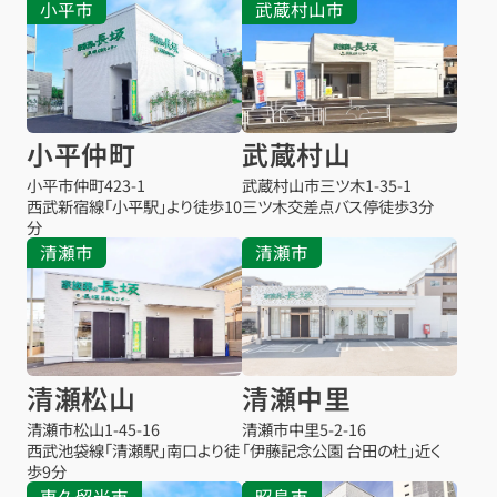
小平市
武蔵村山市
小平仲町
武蔵村山
小平市仲町
423-1
武蔵村山市三ツ木
1-35-1
西武新宿線「小平駅」より徒歩10
三ツ木交差点バス停
徒歩3分
分
清瀬市
清瀬市
清瀬松山
清瀬中里
清瀬市松山
1-45-16
清瀬市中里
5-2-16
西武池袋線「清瀬駅」南口より徒
「伊藤記念公園 台田の杜」近く
歩9分
東久留米市
昭島市