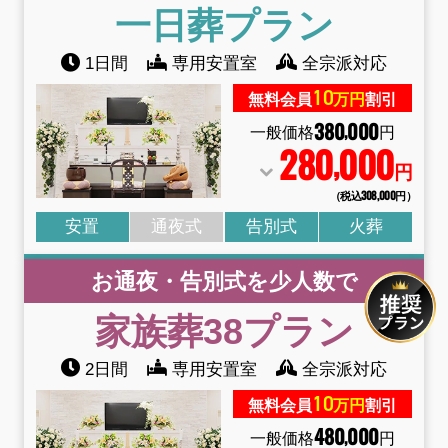
一日葬
プラン
1日間
専用安置室
全宗派対応
10
無料会員
万円
割引
380
000
,
一般価格
円
280
000
,
円
（税込308
,
000円）
安置
通夜式
告別式
火葬
お通夜・告別式を少人数で
家族葬38
プラン
2日間
専用安置室
全宗派対応
10
無料会員
万円
割引
480
000
,
一般価格
円