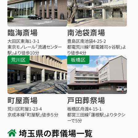
臨海斎場
南池袋斎場
大田区東海1-3-1
豊島区南池袋4-25-2
東京モノレール「流通センター
都電荒川線「都電雑司ヶ谷駅」よ
駅」より徒歩10分
り徒歩4分
荒川区
板橋区
町屋斎場
戸田葬祭場
荒川区町屋1-23-4
板橋区舟渡4-15-1
京成本線「町屋駅」徒歩５分
都営三田線「蓮根駅」よりタクシ
ーで5分
埼玉県の葬儀場一覧