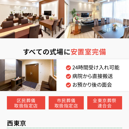
すべての式場に
安置室完備
24時間受け入れ可能
病院から直接搬送
お預かり後の面会
区民葬儀
市民葬儀
全東京葬祭
取扱指定店
取扱指定店
連合会
西東京