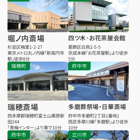
堀ノ内斎場
四ツ木･お花茶屋会館
杉並区梅里1-2-27
葛飾区白鳥2-5-5
東京メトロ丸ノ内線「新高円寺
京成本線「お花茶屋駅」より徒歩
駅」徒歩8分
5分
瑞穂町
府中市
瑞穂斎場
多磨葬祭場・日華斎場
西多摩郡瑞穂町富士山栗原新
府中市多磨町2丁目1番地1
田244
西武多摩川線「多磨駅」より徒歩
「青梅インター」より車で10分
10分
府中市
立川市