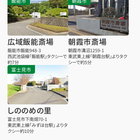
飯能市
朝霞市
広域飯能斎場
朝霞市斎場
飯能市飯能948-3
朝霞市溝沼1259-1
西武池袋線「飯能駅」タクシーで
東武東上線「朝霞台駅」よりタク
約7分
シーで約5分
富士見市
しののめの里
富士見市下南畑70-1
東武東上線「みずほ台駅」 よりタ
クシー約10分