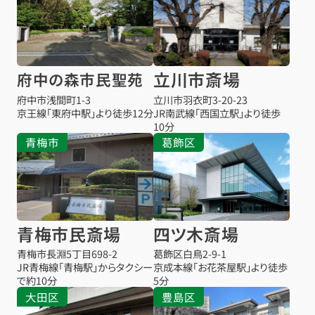
立川市斎場
府中の森市民聖苑
府中市浅間町1-3
立川市羽衣町3-20-23
京王線「東府中駅」より徒歩12分
JR南武線「西国立駅」より徒歩
10分
青梅市
葛飾区
青梅市民斎場
四ツ木斎場
青梅市長淵5丁目698-2
葛飾区白鳥2-9-1
JR青梅線「青梅駅」からタクシー
京成本線「お花茶屋駅」より徒歩
で約10分
5分
大田区
豊島区