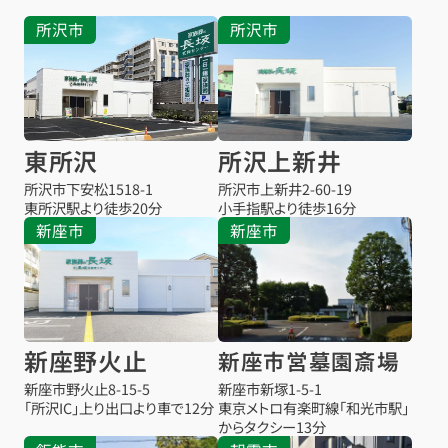
所沢市
所沢市
東所沢
所沢上新井
所沢市下安松1518-1
所沢市上新井2-60-19
東所沢駅より
徒歩20分
小手指駅より
徒歩16分
新座市
新座市
新座野火止
新座市営墓園斎場
新座市野火止8-15-5
新座市新塚1-5-1
「所沢IC」上り出口より車で12分
東京メトロ有楽町線「和光市駅」
からタクシー13分