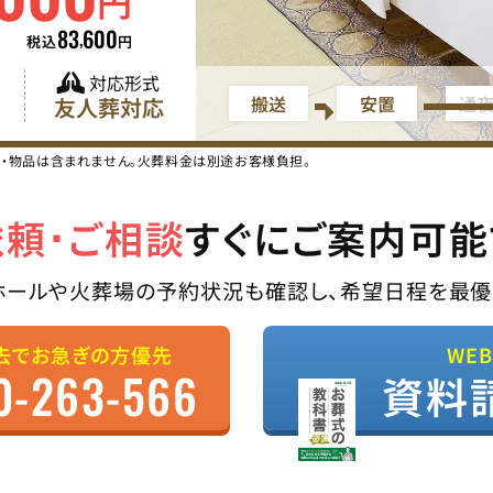
円
83
600
,
税込
円
対応形式
搬送
安置
通
友人葬対応
ス・物品は含まれません。火葬料金は別途お客様負担。
依頼･ご相談
すぐにご案内可能
ホールや火葬場の予約状況も確認し、希望日程を最優
去でお急ぎの方優先
WE
0-263-566
資料