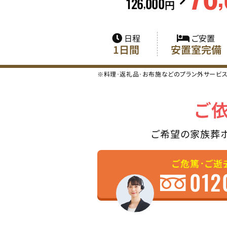
126
000
,
円
日程
ご安置
1日間
安置室完備
※料理･返礼品･お布施などのプラン外サービ
ご
ご希望の家族葬
ご危篤･ご逝
012