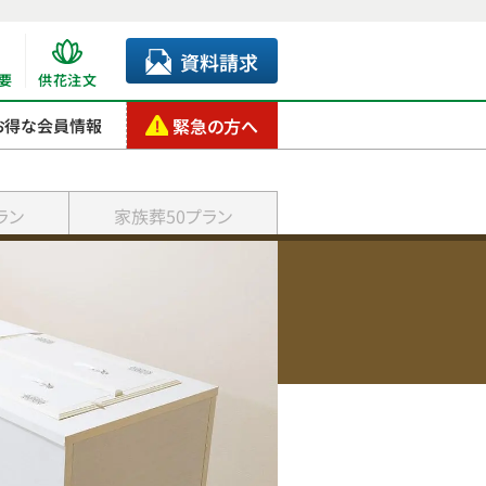
資料請求
要
供花注文
緊急の方へ
お得な会員情報
ラン
家族葬50プラン