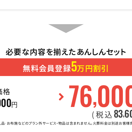
必要な内容を揃えたあんしんセット
5
無料会員登録
万円割引
76
00
,
価格
000
円
83
6
,
(税込
礼品･お布施などのプラン外サービス・物品は含まれません。火葬料金は別途お客様