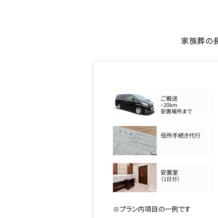
家族葬の
ご搬送
~20km
安置場所まで
役所手続き代行
安置室
（1日分）
※プラン内項目の一例です