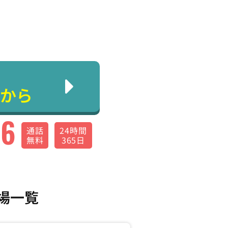
から
66
通話
24時間
無料
365日
場一覧