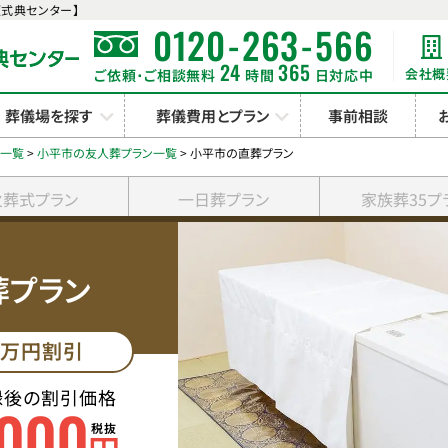
式典センター】
-
-
0120
263
566
24
365
会社概
ご依頼･ご相談無料
時間
日対応中
葬儀場を探す
葬儀費用とプラン
事前相談
ン一覧
>
小平市の友人葬プラン一覧
>
小平市の直葬プラン
火葬式プラン
一日葬プラン
家族葬35プ
葬プラン
万円割引
録後の割引価格
000
税抜