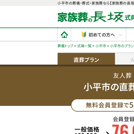
小平市の葬儀・葬式・家族葬なら【家族葬の長坂
初めての方へ
葬儀トップ
>
式場一覧
>
小平市
>
小平市のプラ
直葬プラン
友人葬
小平市の直
5
無料会員登録で
会員登
76
,
一般価格