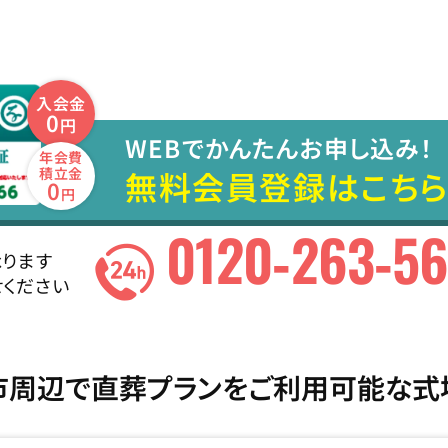
入会金
0
円
WEBでかんたんお申し込み！
年会費
無料会員登録はこちら
積立金
0
円
0120-263-5
ります
ください
市周辺で直葬プランをご利用可能な式