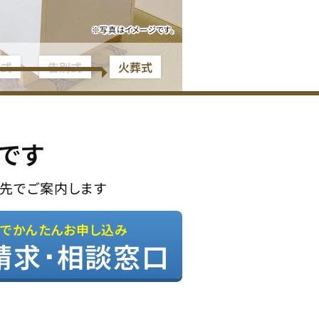
※写真はイメージです。
夜式
告別式
火葬式
です
先でご案内します
Bでかんたんお申し込み
請求･相談窓口