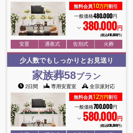
10
無料会員
万円
割引
480
000
,
一般価格
円
380
000
,
円
（税込418
,
000円）
安置
通夜式
告別式
火葬
少人数でもしっかりとお見送り
家族葬58
プラン
2日間
専用安置室
全宗派対応
12
無料会員
万円
割引
700
000
,
一般価格
円
580
000
,
円
（税込638
,
000円）