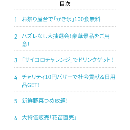
目次
お祭り屋台で「かき氷」100食無料
1
ハズレなし大抽選会！豪華景品をご用
2
意！
「サイコロチャレンジ」でドリンクゲット！
3
チャリティ10円バザーで社会貢献＆日用
4
品GET！
新鮮野菜つめ放題！
5
大特価販売「花苗直売」
6