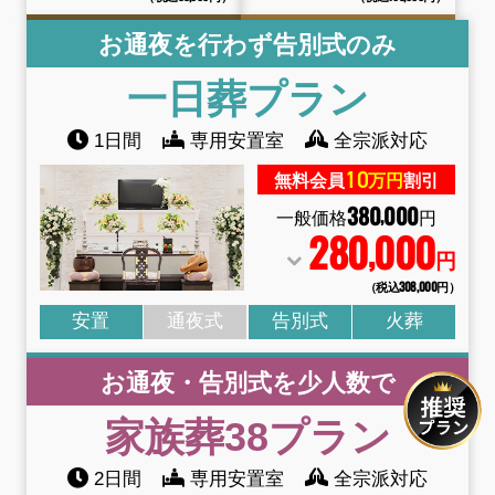
お通夜を行わず告別式のみ
一日葬
プラン
1日間
専用安置室
全宗派対応
10
無料会員
万円
割引
380
000
,
一般価格
円
280
000
,
円
（税込308
,
000円）
安置
通夜式
告別式
火葬
お通夜・告別式を少人数で
家族葬38
プラン
2日間
専用安置室
全宗派対応