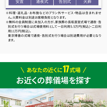
安置
通夜式
告別式
火葬
※料理･返礼品･お布施などのプラン外サービス・物品は含まれませ
ん。火葬料金は別途お客様負担となります。
※無料の会員制度に未加入の方が、家族葬の長坂直営式場で通夜･告
別式を行う場合は式場使用料として一日利用5.5万円(税込)・二日利
用11万円(税込)。
東京博善の式場で通夜･告別式を行う場合は別途費用が必要となり
ます。
17
あなたの近くに
式場
お近くの葬儀場を探す