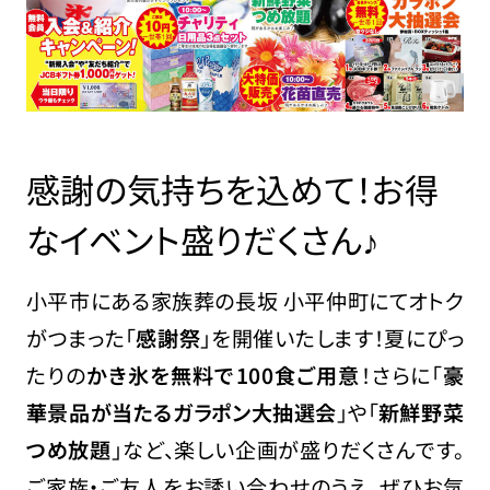
感謝の気持ちを込めて！お得
なイベント盛りだくさん♪
小平市にある家族葬の長坂 小平仲町にてオトク
がつまった「
感謝祭
」を開催いたします！夏にぴっ
たりの
かき氷を無料で100食ご用意
！さらに「
豪
華景品が当たるガラポン大抽選会
」や「
新鮮野菜
つめ放題
」など、楽しい企画が盛りだくさんです。
ご家族・ご友人をお誘い合わせのうえ、ぜひお気