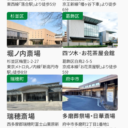
東西線「落合駅」より徒歩5分
京王新線「幡ヶ谷下車」より徒歩
6分
杉並区
葛飾区
堀ノ内斎場
四ツ木･お花茶屋会館
杉並区梅里1-2-27
葛飾区白鳥2-5-5
東京メトロ丸ノ内線「新高円寺
京成本線「お花茶屋駅」より徒歩
駅」徒歩8分
5分
瑞穂町
府中市
瑞穂斎場
多磨葬祭場・日華斎場
西多摩郡瑞穂町富士山栗原新
府中市多磨町2丁目1番地1