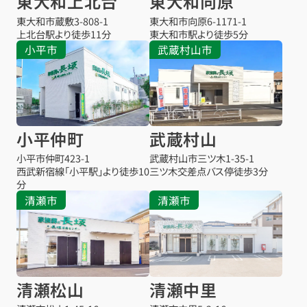
東大和上北台
東大和向原
東大和市蔵敷
3-808-1
東大和市向原
6-1171-1
上北台駅より
徒歩11分
東大和市駅より
徒歩5分
小平市
武蔵村山市
小平仲町
武蔵村山
小平市仲町
423-1
武蔵村山市三ツ木
1-35-1
西武新宿線「小平駅」より徒歩10
三ツ木交差点バス停
徒歩3分
分
清瀬市
清瀬市
清瀬松山
清瀬中里