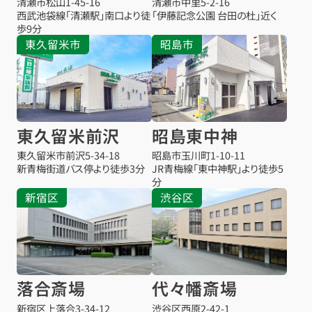
清瀬市松山
1-45-16
清瀬市中里
5-2-16
西武池袋線「清瀬駅」南口より徒
「伊藤記念公園 台田の杜」近く
歩9分
東久留米市
昭島市
東久留米前沢
昭島東中神
東久留米市前沢
5-34-18
昭島市玉川町1-10-11
新青梅街道バス停より徒歩3分
JR青梅線「東中神駅」より徒歩5
分
新宿区
渋谷区
落合斎場
代々幡斎場
新宿区上落合3-34-12
渋谷区西原2-42-1