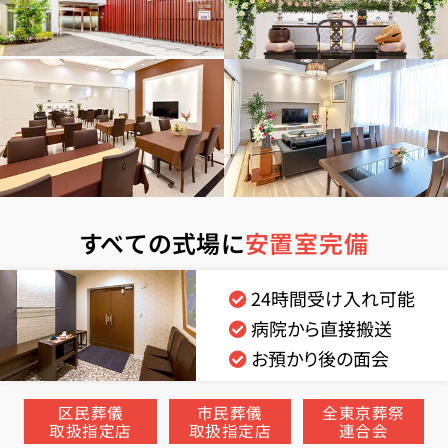
すべての式場に
安置室完備
24時間受け入れ可能
病院から直接搬送
お預かり後の面会
区民葬儀
市民葬儀
全東京葬祭
取扱指定店
取扱指定店
連合会