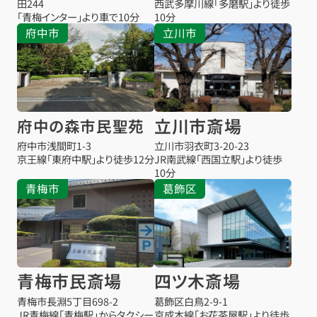
田244
西武多摩川線「多磨駅」より徒歩
「青梅インター」より車で10分
10分
府中市
立川市
立川市斎場
府中の森市民聖苑
府中市浅間町1-3
立川市羽衣町3-20-23
京王線「東府中駅」より徒歩12分
JR南武線「西国立駅」より徒歩
10分
青梅市
葛飾区
青梅市民斎場
四ツ木斎場
青梅市長淵5丁目698-2
葛飾区白鳥2-9-1
お得な会員価格!
JR青梅線「青梅駅」からタクシー
京成本線「お花茶屋駅」より徒歩