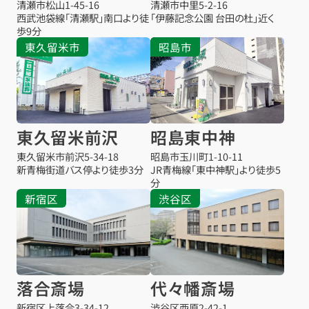
清瀬市松山
1-45-16
清瀬市中里
5-2-16
西武池袋線「清瀬駅」南口より徒
「伊藤記念公園 台田の杜」近く
歩9分
東久留米市
昭島市
東久留米前沢
昭島東中神
東久留米市前沢
5-34-18
昭島市玉川町1-10-11
新青梅街道バス停より徒歩3分
JR青梅線「東中神駅」より徒歩5
分
新宿区
渋谷区
落合斎場
代々幡斎場
新宿区上落合3-34-12
渋谷区西原2-42-1