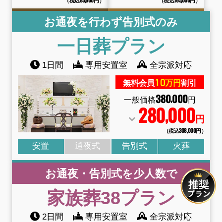
お通夜を行わず告別式のみ
一日葬
プラン
1日間
専用安置室
全宗派対応
10
無料会員
万円
割引
380
000
,
一般価格
円
280
000
,
円
（税込308
,
000円）
安置
通夜式
告別式
火葬
お通夜・告別式を少人数で
家族葬38
プラン
2日間
専用安置室
全宗派対応