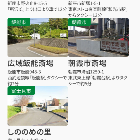
新座市野火止8-15-5
新座市新塚1-5-1
「所沢IC」上り出口より車で12分
東京メトロ有楽町線「和光市駅」
からタクシー13分
飯能市
朝霞市
広域飯能斎場
朝霞市斎場
飯能市飯能948-3
朝霞市溝沼1259-1
西武池袋線「飯能駅」タクシーで
東武東上線「朝霞台駅」よりタク
約7分
シーで約5分
富士見市
しののめの里
お得な会員価格!