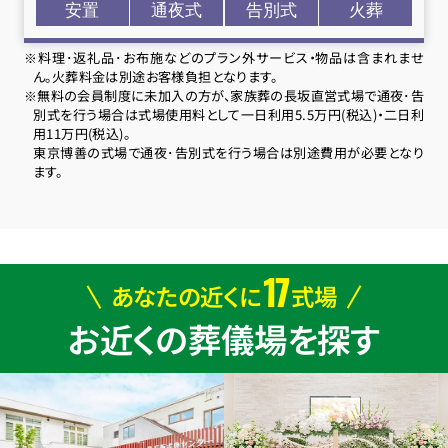
安置
通夜式
告別式
火葬
※料理･返礼品･お布施などのプラン外サービス・物品は含まれませ
ん。火葬料金は別途お客様負担となります。
※無料の会員制度に未加入の方が、家族葬の長坂直営式場で通夜･告
別式を行う場合は式場使用料として一日利用5.5万円(税込)・二日利
用11万円(税込)。
東京博善の式場で通夜･告別式を行う場合は別途費用が必要となり
ます。
17
あなたの近くに
式場
お近くの葬儀場を探す