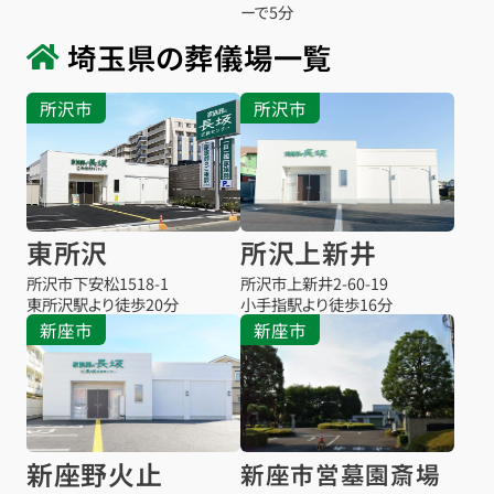
ーで5分
埼玉県の葬儀場一覧
所沢市
所沢市
東所沢
所沢上新井
所沢市下安松1518-1
所沢市上新井2-60-19
東所沢駅より
徒歩20分
小手指駅より
徒歩16分
新座市
新座市
新座野火止
新座市営墓園斎場