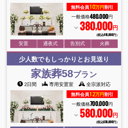
10
無料会員
万円
割引
480
000
,
一般価格
円
380
000
,
円
（税込418
,
000円）
安置
通夜式
告別式
火葬
少人数でもしっかりとお見送り
家族葬58
プラン
2日間
専用安置室
全宗派対応
12
無料会員
万円
割引
700
000
,
一般価格
円
580
000
,
円
（税込638
,
000円）