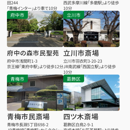
田244
西武多摩川線「多磨駅」より徒歩
「青梅インター」より車で10分
10分
府中市
立川市
立川市斎場
府中の森市民聖苑
府中市浅間町1-3
立川市羽衣町3-20-23
京王線「東府中駅」より徒歩12分
JR南武線「西国立駅」より徒歩
10分
青梅市
葛飾区
青梅市民斎場
四ツ木斎場
青梅市長淵5丁目698-2
葛飾区白鳥2-9-1
JR青梅線「青梅駅」からタクシー
京成本線「お花茶屋駅」より徒歩