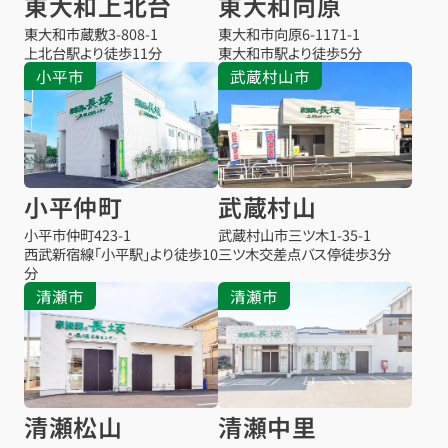
東大和上北台
東大和向原
東大和市蔵敷
3-808-1
東大和市向原
6-1171-1
上北台駅より
徒歩11分
東大和市駅より
徒歩5分
小平市
武蔵村山市
小平仲町
武蔵村山
小平市仲町
423-1
武蔵村山市三ツ木
1-35-1
西武新宿線「小平駅」より徒歩10
三ツ木交差点バス停
徒歩3分
分
清瀬市
清瀬市
清瀬松山
清瀬中里