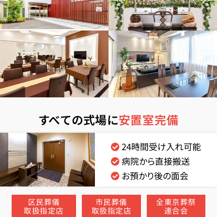
すべての式場に
安置室完備
24時間受け入れ可能
病院から直接搬送
お預かり後の面会
区民葬儀
市民葬儀
全東京葬祭
取扱指定店
取扱指定店
連合会