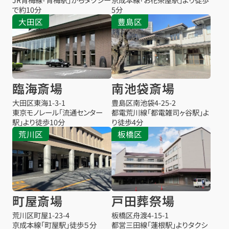
で約10分
5分
大田区
豊島区
臨海斎場
南池袋斎場
大田区東海1-3-1
豊島区南池袋4-25-2
東京モノレール「流通センター
都電荒川線「都電雑司ヶ谷駅」よ
駅」より徒歩10分
り徒歩4分
荒川区
板橋区
町屋斎場
戸田葬祭場
荒川区町屋1-23-4
板橋区舟渡4-15-1
京成本線「町屋駅」徒歩５分
都営三田線「蓮根駅」よりタクシ