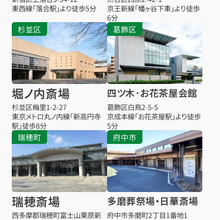
東西線「落合駅」より徒歩5分
京王新線「幡ヶ谷下車」より徒歩
6分
杉並区
葛飾区
堀ノ内斎場
四ツ木･お花茶屋会館
杉並区梅里1-2-27
葛飾区白鳥2-5-5
東京メトロ丸ノ内線「新高円寺
京成本線「お花茶屋駅」より徒歩
駅」徒歩8分
5分
瑞穂町
府中市
瑞穂斎場
多磨葬祭場・日華斎場
西多摩郡瑞穂町富士山栗原新
府中市多磨町2丁目1番地1