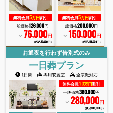
5
5
無料会員
万円
割引
無料会員
万円
割引
126
000
200
000
,
,
一般価格
円
一般価格
円
76
000
150
000
,
,
円
円
（税込83
,
600円）
（税込165
,
000円）
お通夜を行わず告別式のみ
一日葬
プラン
1日間
専用安置室
全宗派対応
10
無料会員
万円
割引
380
000
,
一般価格
円
280
000
,
円
（税込308
,
000円）