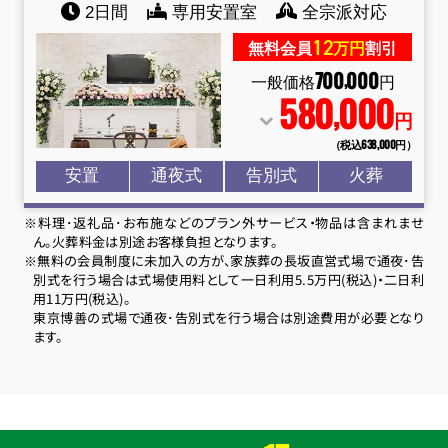
2日間
専用安置室
全宗派対応
12
無料会員
万円
割引
700
000
,
一般価格
円
580
000
,
円
（税込638
,
000円）
安置
通夜式
告別式
火葬
※料理･返礼品･お布施などのプラン外サービス・物品は含まれませ
ん。火葬料金は別途お客様負担となります。
※無料の会員制度に未加入の方が、家族葬の長坂直営式場で通夜･告
別式を行う場合は式場使用料として一日利用5.5万円(税込)・二日利
用11万円(税込)。
東京博善の式場で通夜･告別式を行う場合は別途費用が必要となり
ます。