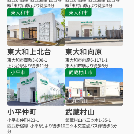
線「東村山駅」より徒歩3分
線「東村山駅」より徒歩3分
東大和市
東大和市
東大和上北台
東大和向原
東大和市蔵敷
3-808-1
東大和市向原
6-1171-1
上北台駅より
徒歩11分
東大和市駅より
徒歩5分
小平市
武蔵村山市
小平仲町
武蔵村山
小平市仲町
423-1
武蔵村山市三ツ木
1-35-1
西武新宿線「小平駅」より徒歩10
三ツ木交差点バス停
徒歩3分
分