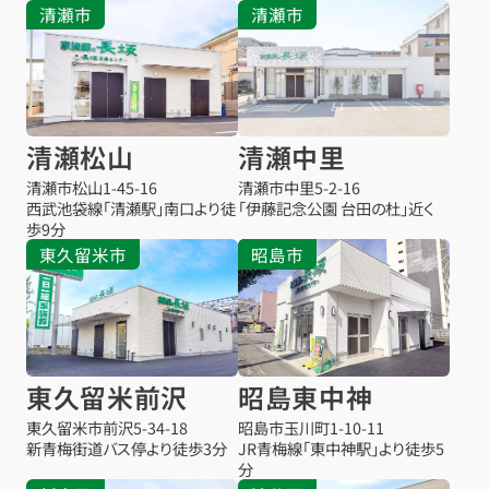
清瀬市
清瀬市
清瀬松山
清瀬中里
清瀬市松山
1-45-16
清瀬市中里
5-2-16
西武池袋線「清瀬駅」南口より徒
「伊藤記念公園 台田の杜」近く
歩9分
東久留米市
昭島市
東久留米前沢
昭島東中神
東久留米市前沢
5-34-18
昭島市玉川町1-10-11
新青梅街道バス停より徒歩3分
JR青梅線「東中神駅」より徒歩5
分