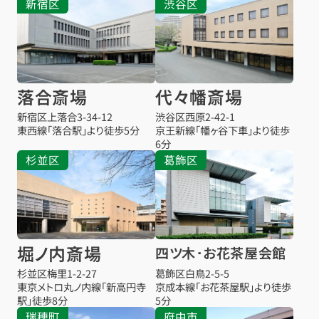
新宿区
渋谷区
落合斎場
代々幡斎場
新宿区上落合3-34-12
渋谷区西原2-42-1
東西線「落合駅」より徒歩5分
京王新線「幡ヶ谷下車」より徒歩
6分
杉並区
葛飾区
堀ノ内斎場
四ツ木･お花茶屋会館
杉並区梅里1-2-27
葛飾区白鳥2-5-5
東京メトロ丸ノ内線「新高円寺
京成本線「お花茶屋駅」より徒歩
駅」徒歩8分
5分
瑞穂町
府中市