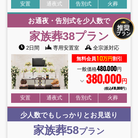
安置
通夜式
告別式
火葬
お通夜・告別式を少人数で
家族葬38
プラン
2日間
専用安置室
全宗派対応
10
無料会員
万円
割引
480
000
,
一般価格
円
380
000
,
円
（税込418
,
000円）
安置
通夜式
告別式
火葬
少人数でもしっかりとお見送り
家族葬58
プラン