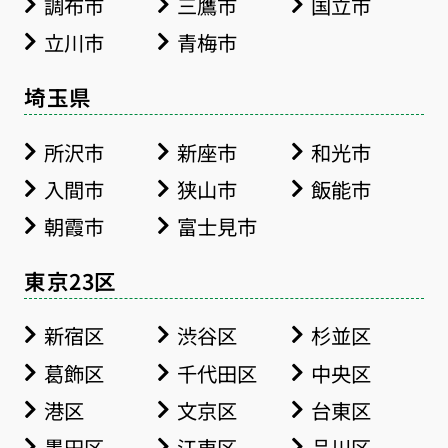
調布市
三鷹市
国立市
立川市
青梅市
埼玉県
所沢市
新座市
和光市
入間市
狭山市
飯能市
朝霞市
富士見市
東京23区
新宿区
渋谷区
杉並区
葛飾区
千代田区
中央区
港区
文京区
台東区
墨田区
江東区
品川区