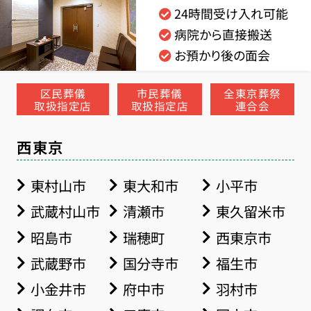
24時間受け入れ可能
病院から直接搬送
お預かり後の面会
区民葬儀
市民葬儀
全東京葬祭
取扱指定店
取扱指定店
連合会
西東京
東村山市
東大和市
小平市
武蔵村山市
清瀬市
東久留米市
昭島市
瑞穂町
西東京市
武蔵野市
国分寺市
福生市
小金井市
府中市
羽村市