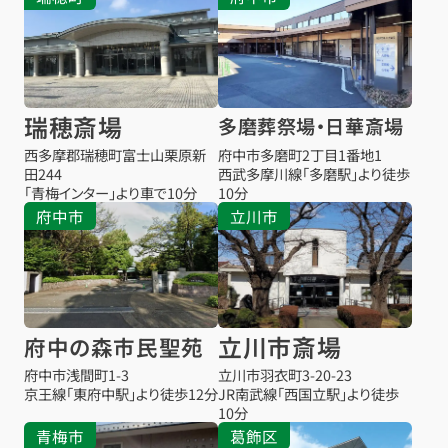
瑞穂斎場
多磨葬祭場・日華斎場
西多摩郡瑞穂町富士山栗原新
府中市多磨町2丁目1番地1
田244
西武多摩川線「多磨駅」より徒歩
「青梅インター」より車で10分
10分
府中市
立川市
立川市斎場
府中の森市民聖苑
府中市浅間町1-3
立川市羽衣町3-20-23
京王線「東府中駅」より徒歩12分
JR南武線「西国立駅」より徒歩
10分
青梅市
葛飾区
お得な会員価格!