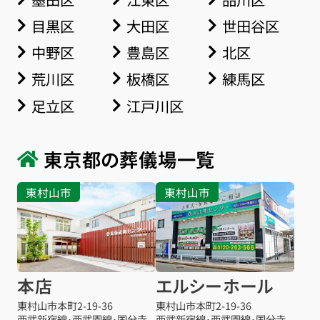
目黒区
大田区
世田谷区
中野区
豊島区
北区
荒川区
板橋区
練馬区
足立区
江戸川区
東京都の葬儀場一覧
東村山市
東村山市
本店
エルシーホール
東村山市本町
2-19-36
東村山市本町
2-19-36
西武新宿線･西武園線･国分寺
西武新宿線･西武園線･国分寺