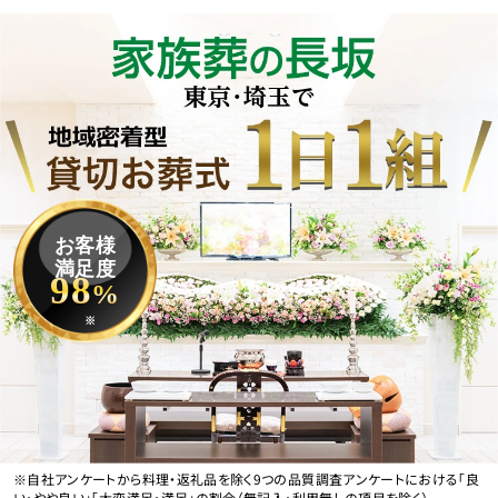
お客様
満足度
98
%
※
※自社アンケートから料理・返礼品を除く9つの品質調査アンケートにおける「良
い・やや良い」「大変満足・満足」の割合（無記入・利用無しの項目を除く）