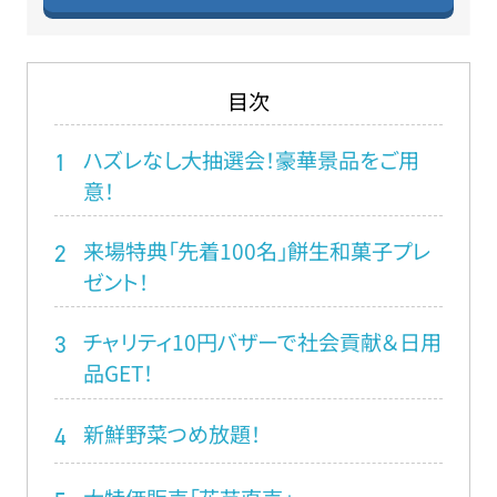
目次
ハズレなし大抽選会！豪華景品をご用
1
意！
来場特典「先着100名」餅生和菓子プレ
2
ゼント！
チャリティ10円バザーで社会貢献＆日用
3
品GET！
新鮮野菜つめ放題！
4