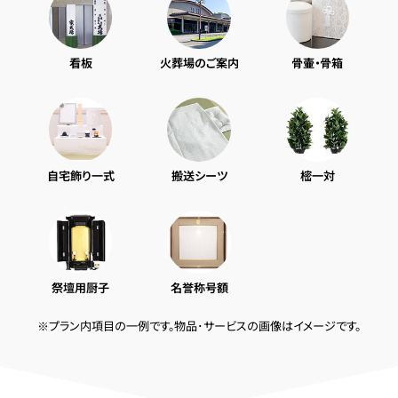
看板
火葬場のご案内
骨壷・骨箱
自宅飾り一式
搬送シーツ
樒一対
祭壇用厨子
名誉称号額
※プラン内項目の一例です。物品･サービスの画像はイメージです。