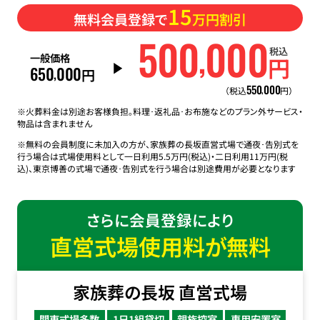
15
無料会員登録で
万円割引
500
000
,
税込
一般価格
円
650
000
,
円
550
000
,
（税込
円）
※火葬料金は別途お客様負担。料理･返礼品･お布施などのプラン外サービス・
物品は含まれません
※無料の会員制度に未加入の方が、家族葬の長坂直営式場で通夜･告別式を
行う場合は式場使用料として一日利用5.5万円(税込)・二日利用11万円(税
込)、東京博善の式場で通夜･告別式を行う場合は別途費用が必要となります
さらに会員登録により
直営式場使用料が無料
家族葬の長坂 直営式場
関東式場多数
1日1組貸切
親族控室
専用安置室