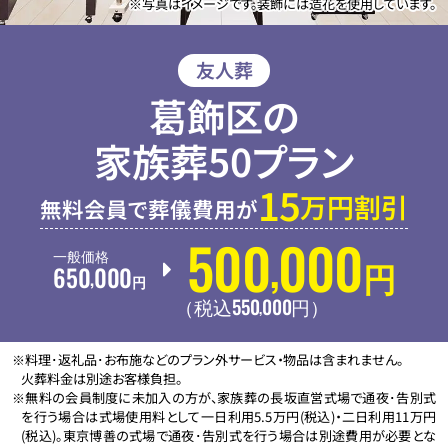
※写真はイメージです。装飾には造花を使用しています。
友人葬
葛飾区の
家族葬50プラン
15
万円割引
無料会員で葬儀費用が
500
000
,
一般価格
650
000
円
,
円
550
000
,
（税込
円
）
※料理･返礼品･お布施などのプラン外サービス・物品は含まれません。
火葬料金は別途お客様負担。
※無料の会員制度に未加入の方が、家族葬の長坂直営式場で通夜･告別式
を行う場合は式場使用料として一日利用5.5万円(税込)・二日利用11万円
(税込)。東京博善の式場で通夜･告別式を行う場合は別途費用が必要とな