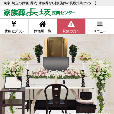
東京･埼玉の葬儀･葬式･家族葬なら【家族葬の長坂式典センター】
費用とプラン
葬儀場一覧
緊急の方へ
メニュー