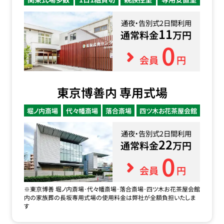
通夜・告別式2日間利用
11
通常料金
万円
0
会員
円
東京博善内 専用式場
堀ノ内斎場
代々幡斎場
落合斎場
四ツ木お花茶屋会館
通夜・告別式2日間利用
22
通常料金
万円
0
会員
円
※東京博善 堀ノ内斎場･代々幡斎場･落合斎場･四ツ木お花茶屋会館
内の家族葬の長坂専用式場の使用料金は弊社が全額負担いたしま
す