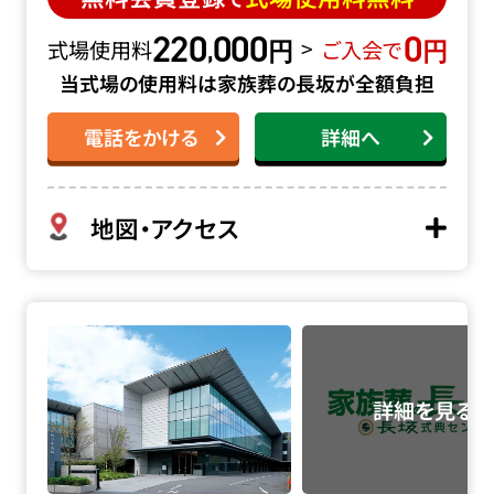
220
000
0
円
円
,
>
式場使用料
ご入会で
当式場の使用料は家族葬の長坂が全額負担
電話をかける
詳細へ
地図・アクセス
四ツ木斎場の詳細へ