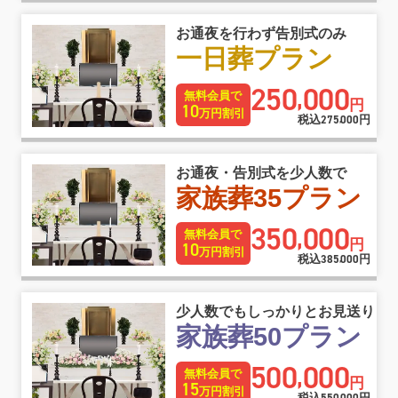
お通夜を行わず告別式のみ
一日葬プラン
250
000
,
無料会員で
円
10
万円割引
税込
275
000
円
,
お通夜・告別式を少人数で
家族葬35プラン
350
000
,
無料会員で
円
10
万円割引
税込
385
000
円
,
少人数でもしっかりとお見送り
家族葬50プラン
500
000
,
無料会員で
円
15
万円割引
税込
円
,