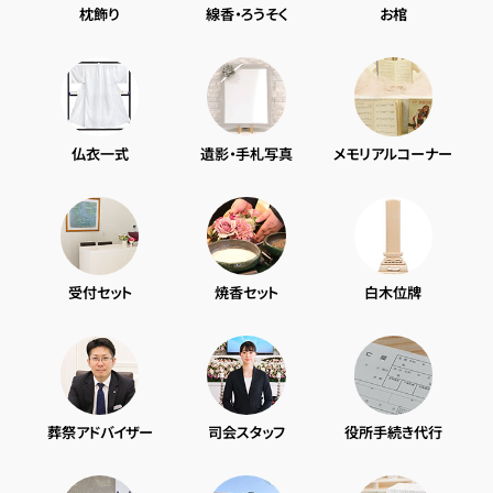
枕飾り
線香・ろうそく
お棺
仏衣一式
遺影・手札写真
メモリアルコーナー
受付セット
焼香セット
白木位牌
葬祭アドバイザー
司会スタッフ
役所手続き代行