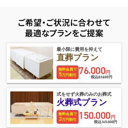
ご希望・ご状況に合わせて
最適なプランをご提案
最小限に費用を抑えて
直葬プラン
76
000
,
無料会員で
円
5
万円割引
税込
83
600
円
,
式をせず火葬のみのお葬式
火葬式プラン
150
000
,
無料会員で
円
3
万円割引
税込
165
000
円
,