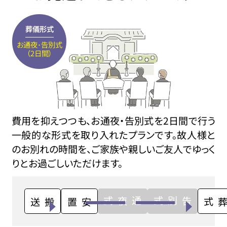
葬儀形式
お通夜･告別式
（2日間）
費用を抑えつつも、お通夜・告別式を2日間で行う
一般的な形式を取り入れたプランです。故人様と
のお別れの時間を、ご家族や親しいご友人でゆっく
りとお過ごしいただけます。
通夜式
告別式
搬送
安置
火葬式