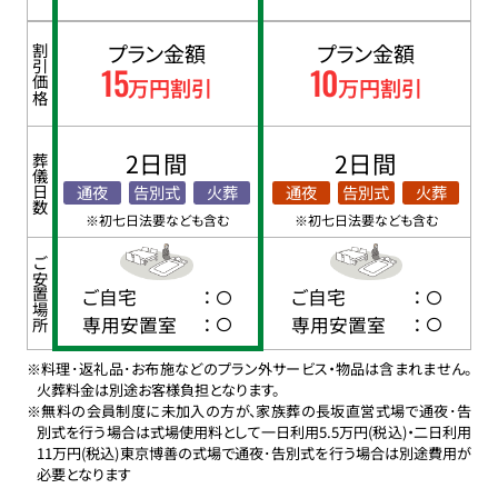
プラン金額
プラン金額
割引価格
15
10
万円割引
万円割引
2日間
2日間
葬儀日数
通夜
告別式
火葬
通夜
告別式
火葬
※初七日法要なども含む
※初七日法要なども含む
ご安置場所
ご自宅
：
ご自宅
：
専用安置室
：
専用安置室
：
※料理･返礼品･お布施などのプラン外サービス・物品は含まれません。
火葬料金は別途お客様負担となります。
※無料の会員制度に未加入の方が、家族葬の長坂直営式場で通夜･告
別式を行う場合は式場使用料として一日利用5.5万円(税込)・二日利用
11万円(税込)東京博善の式場で通夜･告別式を行う場合は別途費用が
必要となります