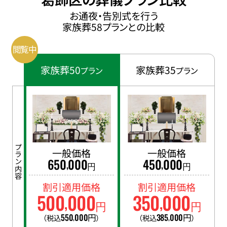
お通夜・告別式を行う
家族葬58プランとの比較
家族葬50
家族葬35
プラン
プラン
プラン内容
一般価格
一般価格
650
000
450
000
,
,
円
円
割引適用価格
割引適用価格
500
000
350
000
,
,
円
円
550
000
円
385
000
円
（税込
）
（税込
）
,
,