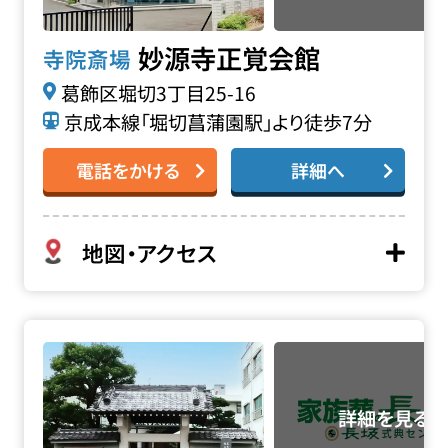
妙源寺正覚会館
寺院斎場
葛飾区堀切3丁目25-16
京成本線「堀切菖蒲園駅」より徒歩7分
電話をかける
詳細へ
地図・アクセス
善福院 密厳堂会館の詳細へ