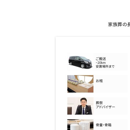
家族葬の
ご搬送
~20km
安置場所まで
お棺
葬祭
アドバイザー
骨壷・骨箱