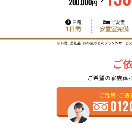
200
000
,
円
日程
ご安置
1日間
安置室完備
※料理･返礼品･お布施などのプラン外サービ
ご
ご希望の家族葬
ご危篤･ご逝
012