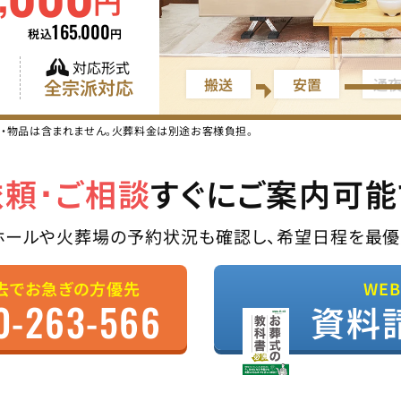
円
165
000
,
税込
円
対応形式
搬送
安置
通
全宗派対応
ス・物品は含まれません。火葬料金は別途お客様負担。
依頼･ご相談
すぐにご案内可能
ホールや火葬場の予約状況も確認し、希望日程を最優
去でお急ぎの方優先
WE
0-263-566
資料