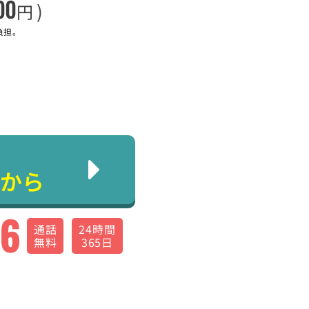
00
)
円
負担。
から
66
通話
24時間
無料
365日