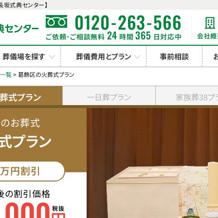
長坂式典センター】
-
-
0120
263
566
24
365
会社概
ご依頼･ご相談無料
時間
日対応中
葬儀場を探す
葬儀費用とプラン
事前相談
ン一覧
>
葛飾区の火葬式プラン
葬式プラン
一日葬プラン
家族葬38プ
みのお葬式
式プラン
万円割引
後の割引価格
000
,
税抜