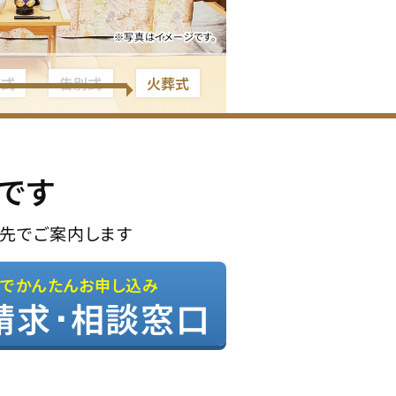
※写真はイメージです。
夜式
告別式
火葬式
です
先でご案内します
Bでかんたんお申し込み
請求･相談窓口