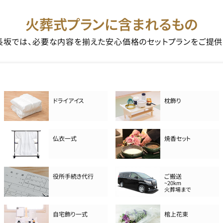
火葬式プランに含まれるもの
長坂では、必要な内容を揃えた安心価格のセットプランをご提供
ドライアイス
枕飾り
仏衣一式
焼香セット
役所手続き代行
ご搬送
~20km
火葬場まで
自宅飾り一式
棺上花束