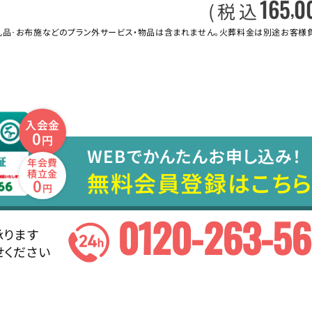
165
0
,
(税込
礼品･お布施などのプラン外サービス・物品は含まれません。火葬料金は別途お客様
入会金
0
円
WEBでかんたんお申し込み！
年会費
無料会員登録はこちら
積立金
0
円
0120-263-5
承ります
せください