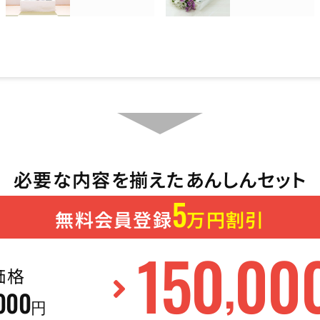
必要な内容を揃えたあんしんセット
5
無料会員登録
万円割引
150
00
,
価格
000
円