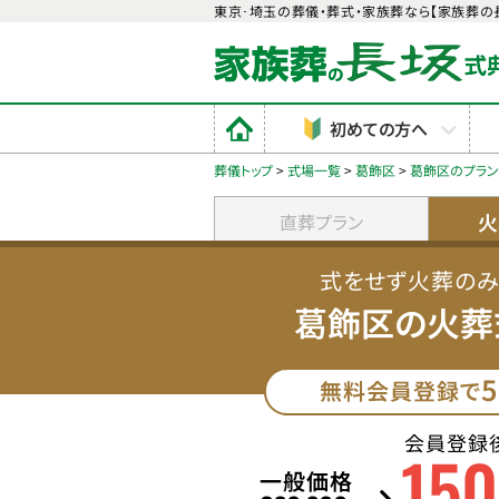
東京･埼玉の葬儀・葬式・家族葬なら【家族葬の
初めての方へ
葬儀トップ
>
式場一覧
>
葛飾区
>
葛飾区のプラ
火
直葬プラン
式をせず火葬の
葛飾区の火葬
5
無料会員登録で
会員登録
150
一般価格