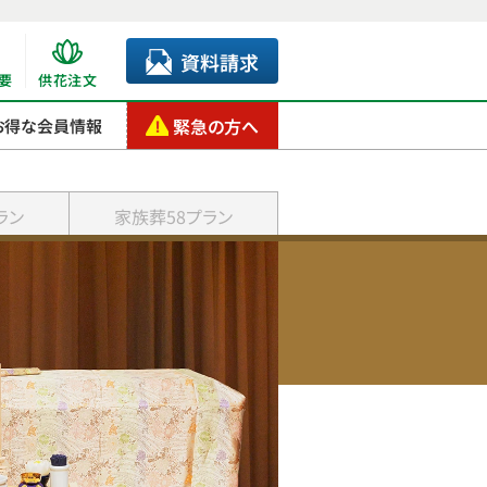
資料請求
要
供花注文
緊急の方へ
お得な会員情報
ラン
家族葬58プラン