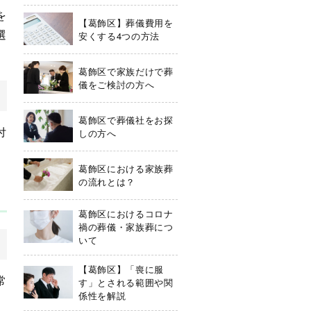
を
【葛飾区】葬儀費用を
選
安くする4つの方法
葛飾区で家族だけで葬
儀をご検討の方へ
葛飾区で葬儀社をお探
付
しの方へ
葛飾区における家族葬
の流れとは？
葛飾区におけるコロナ
禍の葬儀・家族葬につ
いて
【葛飾区】「喪に服
常
す」とされる範囲や関
係性を解説