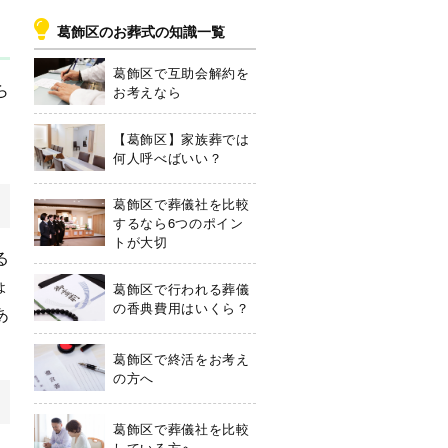
葛飾区のお葬式の知識一覧
葛飾区で互助会解約を
ら
お考えなら
、
【葛飾区】家族葬では
何人呼べばいい？
葛飾区で葬儀社を比較
するなら6つのポイン
トが大切
る
ょ
葛飾区で行われる葬儀
の香典費用はいくら？
あ
葛飾区で終活をお考え
の方へ
葛飾区で葬儀社を比較
している方へ