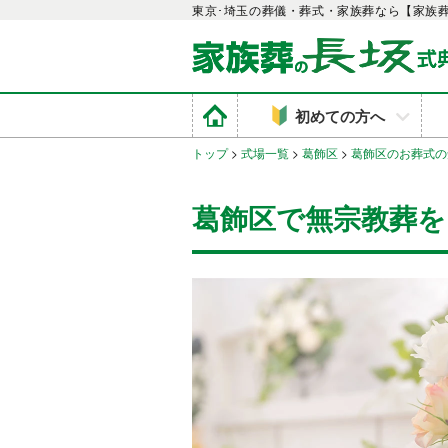
東京･埼玉の葬儀・葬式・家族葬なら【家族
初めての方へ
トップ
>
式場一覧
>
葛飾区
>
葛飾区のお葬式の
葛飾区で無宗教葬を