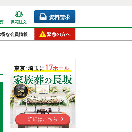
資料請求
要
供花注文
緊急の方へ
お得な会員情報
17
東京･埼玉に
ホール
詳細はこちら