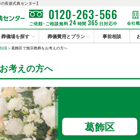
葬の長坂式典センター】
-
-
0120
263
566
24
365
会社概
ご依頼･ご相談無料
時間
日対応中
葬儀場を探す
葬儀費用とプラン
事前相談
知識
>
葛飾区で無宗教葬をお考えの方へ
お考えの方へ
葛飾区