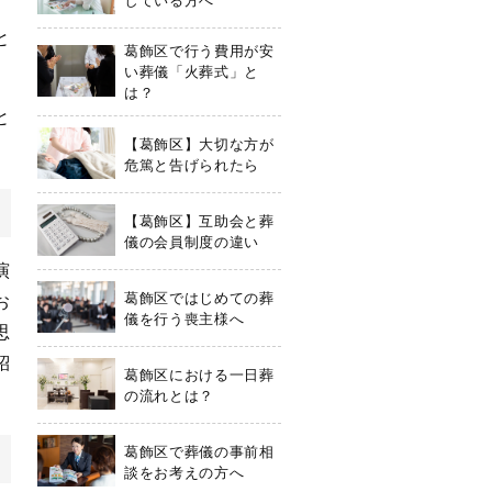
、
と
葛飾区で行う費用が安
い葬儀「火葬式」と
は？
と
【葛飾区】大切な方が
危篤と告げられたら
【葛飾区】互助会と葬
儀の会員制度の違い
演
葛飾区ではじめての葬
お
儀を行う喪主様へ
思
紹
葛飾区における一日葬
の流れとは？
葛飾区で葬儀の事前相
談をお考えの方へ