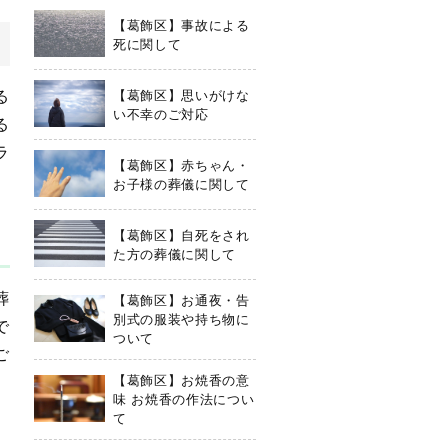
【葛飾区】事故による
死に関して
る
【葛飾区】思いがけな
い不幸のご対応
る
ラ
【葛飾区】赤ちゃん・
お子様の葬儀に関して
【葛飾区】自死をされ
た方の葬儀に関して
葬
【葛飾区】お通夜・告
別式の服装や持ち物に
で
ついて
ご
【葛飾区】お焼香の意
味 お焼香の作法につい
て