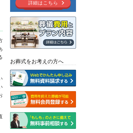
詳細はこちら
方
あ
る
お葬式をお考えの方へ
い
い
お
直