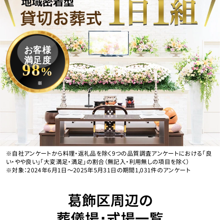
お客様
満足度
98
%
※
※自社アンケートから料理・返礼品を除く9つの品質調査アンケートにおける「良
い・やや良い」「大変満足・満足」の割合（無記入・利用無しの項目を除く）
※対象：2024年6月1日〜2025年5月31日の期間1,031件のアンケート
葛飾区周辺の
葬儀場･式場一覧