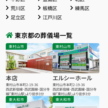
荒川区
板橋区
練馬区
足立区
江戸川区
東京都の葬儀場一覧
東村山市
東村山市
本店
エルシーホール
東村山市本町
2-19-36
東村山市本町
2-19-36
西武新宿線･西武園線･国分寺
西武新宿線･西武園線･国分寺
線「東村山駅」より徒歩3分
線「東村山駅」より徒歩3分
東大和市
東大和市