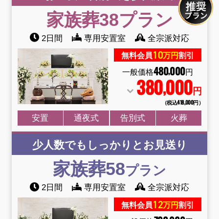
家族葬38
プラン
2日間
専用安置室
全宗派対応
10
無料会員
万円
割引
480
000
,
一般価格
円
380
000
,
円
（税込418
,
000円）
安置
通夜式
告別式
火葬
少人数でもしっかりとお見送り
家族葬58
プラン
2日間
専用安置室
全宗派対応
12
無料会員
万円
割引