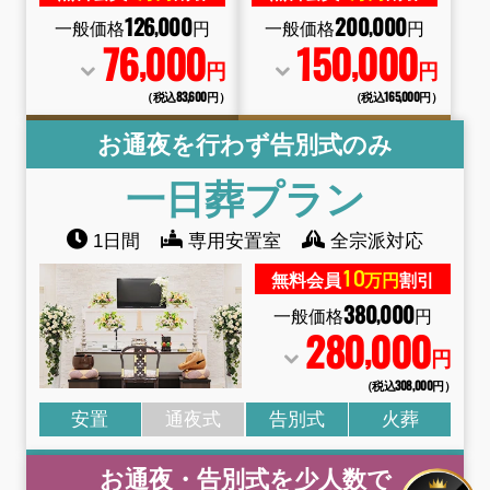
126
000
200
000
,
,
一般価格
円
一般価格
円
76
000
150
000
,
,
円
円
（税込83
,
600円）
（税込165
,
000円）
お通夜を行わず告別式のみ
一日葬
プラン
1日間
専用安置室
全宗派対応
10
無料会員
万円
割引
380
000
,
一般価格
円
280
000
,
円
（税込308
,
000円）
安置
通夜式
告別式
火葬
お通夜・告別式を少人数で