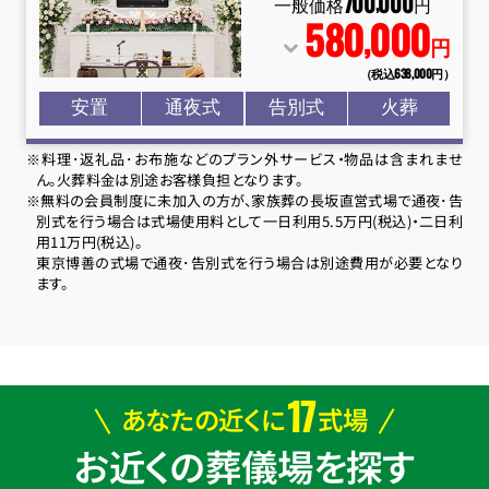
700
000
,
一般価格
円
580
000
,
円
（税込638
,
000円）
安置
通夜式
告別式
火葬
※料理･返礼品･お布施などのプラン外サービス・物品は含まれませ
ん。火葬料金は別途お客様負担となります。
※無料の会員制度に未加入の方が、家族葬の長坂直営式場で通夜･告
別式を行う場合は式場使用料として一日利用5.5万円(税込)・二日利
用11万円(税込)。
東京博善の式場で通夜･告別式を行う場合は別途費用が必要となり
ます。
17
あなたの近くに
式場
お近くの葬儀場を探す