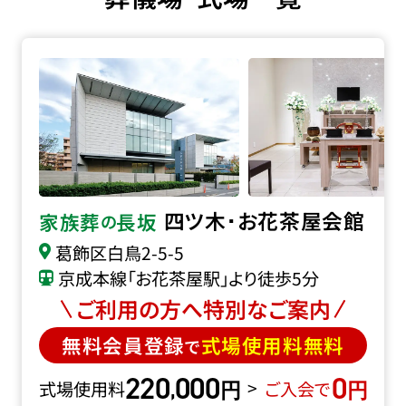
四ツ木･お花茶屋会館の詳細へ
四ツ木･お花茶屋会館
家族葬
長坂
の
葛飾区白鳥2-5-5
京成本線「お花茶屋駅」より徒歩5分
ご利用の方へ特別なご案内
無料会員登録
式場使用料無料
で
220
000
0
円
円
,
>
式場使用料
ご入会で