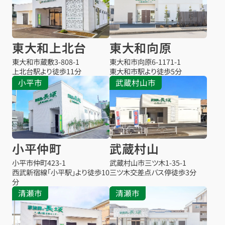
東大和上北台
東大和向原
東大和市蔵敷
3-808-1
東大和市向原
6-1171-1
上北台駅より
徒歩11分
東大和市駅より
徒歩5分
小平市
武蔵村山市
小平仲町
武蔵村山
小平市仲町
423-1
武蔵村山市三ツ木
1-35-1
西武新宿線「小平駅」より徒歩10
三ツ木交差点バス停
徒歩3分
分
清瀬市
清瀬市
お得な会員価格!