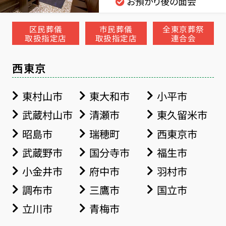
お預かり後の面会
区民葬儀
市民葬儀
全東京葬祭
取扱指定店
取扱指定店
連合会
西東京
東村山市
東大和市
小平市
武蔵村山市
清瀬市
東久留米市
昭島市
瑞穂町
西東京市
武蔵野市
国分寺市
福生市
小金井市
府中市
羽村市
調布市
三鷹市
国立市
立川市
青梅市