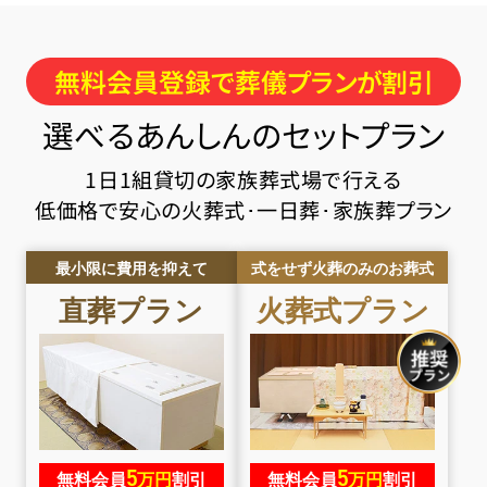
無料会員登録で葬儀プランが割引
選べるあんしんのセットプラン
1日1組貸切の家族葬式場で行える
低価格で安心の火葬式･一日葬･家族葬プラン
最小限に費用を抑えて
式をせず火葬のみのお葬式
直葬
プラン
火葬式
プラン
5
5
無料会員
万円
割引
無料会員
万円
割引