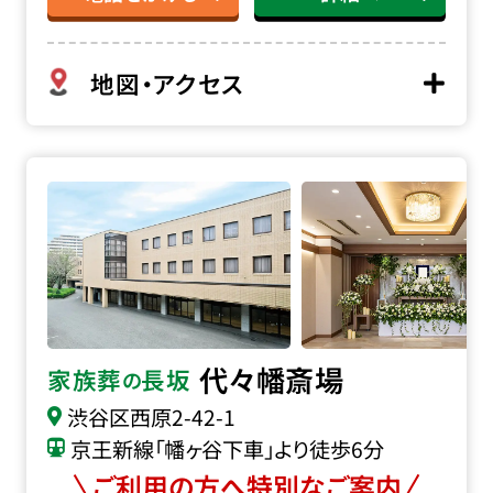
地図・アクセス
代々幡斎場の詳細へ
代々幡斎場
家族葬
長坂
の
渋谷区西原2-42-1
京王新線「幡ヶ谷下車」より徒歩6分
ご利用の方へ特別なご案内