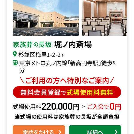
堀ノ内斎場
家族葬
長坂
の
杉並区梅里1-2-27
東京メトロ丸ノ内線「新高円寺駅」徒歩8
分
ご利用の方へ特別なご案内
無料会員登録
式場使用料無料
で
220
000
0
円
円
,
>
式場使用料
ご入会で
当式場の使用料は家族葬の長坂が全額負担
電話をかける
詳細へ