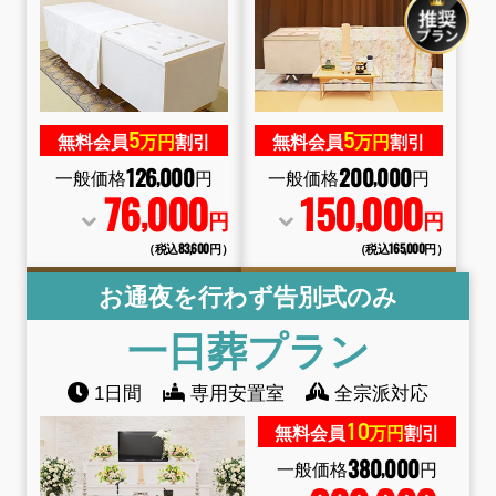
5
5
無料会員
万円
割引
無料会員
万円
割引
126
000
200
000
,
,
一般価格
円
一般価格
円
76
000
150
000
,
,
円
円
（税込83
,
600円）
（税込165
,
000円）
お通夜を行わず告別式のみ
一日葬
プラン
1日間
専用安置室
全宗派対応
10
無料会員
万円
割引
380
000
,
一般価格
円