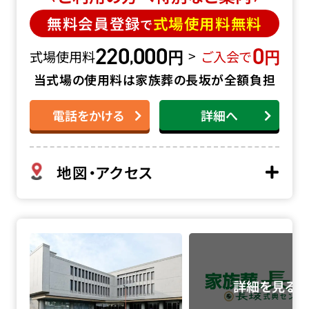
無料会員登録
式場使用料無料
で
220
000
0
円
円
,
>
式場使用料
ご入会で
当式場の使用料は家族葬の長坂が全額負担
電話をかける
詳細へ
地図・アクセス
落合斎場の詳細へ