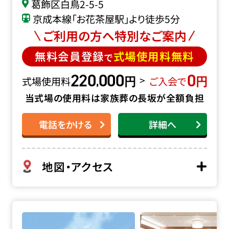
葛飾区白鳥2-5-5
京成本線「お花茶屋駅」より徒歩5分
ご利用の方へ特別なご案内
無料会員登録
式場使用料無料
で
220
000
0
円
円
,
>
式場使用料
ご入会で
当式場の使用料は家族葬の長坂が全額負担
電話をかける
詳細へ
地図・アクセス
堀ノ内斎場の詳細へ