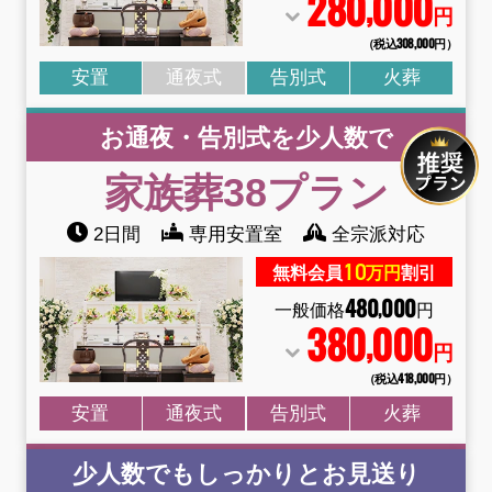
280
000
,
円
（税込308
,
000円）
安置
通夜式
告別式
火葬
お通夜・告別式を少人数で
家族葬38
プラン
2日間
専用安置室
全宗派対応
10
無料会員
万円
割引
480
000
,
一般価格
円
380
000
,
円
（税込418
,
000円）
安置
通夜式
告別式
火葬
少人数でもしっかりとお見送り
お得な会員価格!