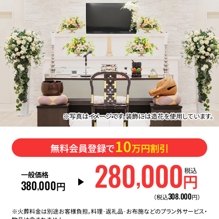
※写真はイメージです。装飾には造花を使用しています。
10
無料会員登録で
万円割引
280
000
,
税込
一般価格
円
380
000
,
円
308
000
,
（税込
円）
※火葬料金は別途お客様負担。料理･返礼品･お布施などのプラン外サービス・