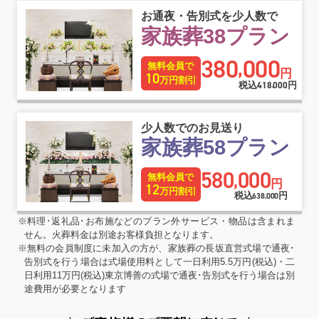
お通夜・告別式を少人数で
家族葬38プラン
380
000
,
無料会員で
円
10
万円割引
税込
418
000
円
,
少人数でのお見送り
家族葬58プラン
580
000
,
無料会員で
円
12
万円割引
税込
円
638
000
,
※料理･返礼品･お布施などのプラン外サービス・物品は含まれま
せん。火葬料金は別途お客様負担となります。
※無料の会員制度に未加入の方が、家族葬の長坂直営式場で通夜･
告別式を行う場合は式場使用料として一日利用5.5万円(税込)・二
日利用11万円(税込)東京博善の式場で通夜･告別式を行う場合は別
途費用が必要となります