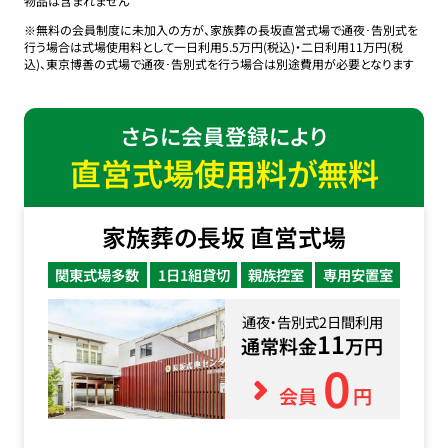
物品は含まれません
※無料の会員制度に未加入の方が、家族葬の長坂直営式場で通夜･告別式を
行う場合は式場使用料として一日利用5.5万円(税込)・二日利用11万円(税
込)、東京博善の式場で通夜･告別式を行う場合は別途費用が必要となります
さらに会員登録により
直営式場使用料が無料
家族葬の長坂 直営式場
関東式場多数
1日1組貸切
親族控室
専用安置室
通夜・告別式2日間利用
11
通常料金
万円
0
会員
円