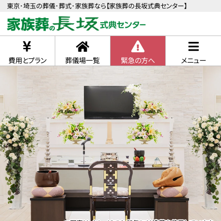
東京･埼玉の葬儀･葬式･家族葬なら【家族葬の長坂式典センター】
費用とプラン
葬儀場一覧
緊急の方へ
メニュー