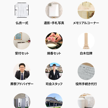
仏衣一式
遺影・手札写真
メモリアルコーナー
受付セット
焼香セット
白木位牌
葬祭アドバイザー
司会スタッフ
役所手続き代行