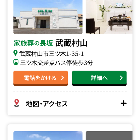
武蔵村山
家族葬
長坂
の
武蔵村山市三ツ木
1-35-1
三ツ木交差点バス停徒歩3分
電話をかける
詳細へ
地図・アクセス
瑞穂斎場の詳細へ