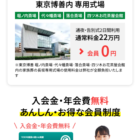
東京博善内 専用式場
堀ノ内斎場
代々幡斎場
落合斎場
四ツ木お花茶屋会館
通夜・告別式2日間利用
22
通常料金
万円
0
会員
円
※東京博善 堀ノ内斎場･代々幡斎場･落合斎場･四ツ木お花茶屋会館
内の家族葬の長坂専用式場の使用料金は弊社が全額負担いたしま
す
入会金・年会費
無料
あんしん・お得な会員制度
入会金・年会費無料