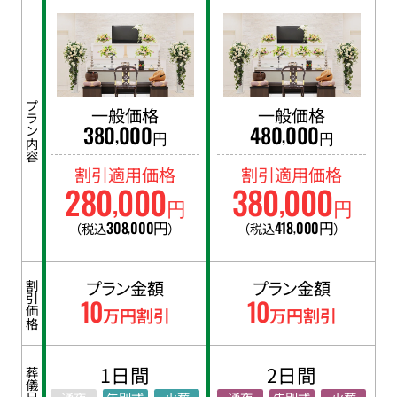
プラン内容
一般価格
一般価格
380
000
480
000
,
,
円
円
割引適用価格
割引適用価格
280
000
380
000
,
,
円
円
308
000
円
418
000
円
（税込
）
（税込
）
,
,
プラン金額
プラン金額
割引価格
10
10
万円割引
万円割引
1日間
2日間
葬儀日数