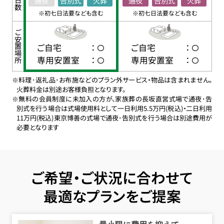
通夜
告別式
火葬
通夜
告別式
火葬
※初七日法要なども含む
※初七日法要なども含む
ご安置場所
ご自宅
：
ご自宅
：
専用安置室
：
専用安置室
：
※料理･返礼品･お布施などのプラン外サービス・物品は含まれません。
火葬料金は別途お客様負担となります。
※無料の会員制度に未加入の方が、家族葬の長坂直営式場で通夜･告
別式を行う場合は式場使用料として一日利用5.5万円(税込)・二日利用
11万円(税込)東京博善の式場で通夜･告別式を行う場合は別途費用が
必要となります
ご希望・ご状況に合わせて
最適なプランをご提案