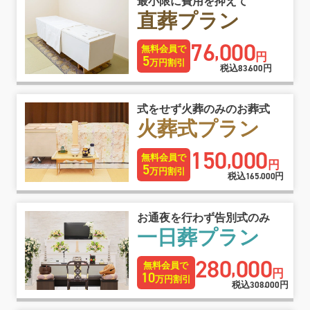
最小限に費用を抑えて
直葬プラン
76
000
,
無料会員で
円
5
万円割引
税込
83
600
円
,
式をせず火葬のみのお葬式
火葬式プラン
150
000
,
無料会員で
円
5
万円割引
税込
165
000
円
,
お通夜を行わず告別式のみ
一日葬プラン
280
000
,
無料会員で
円
10
万円割引
税込
308
000
円
,