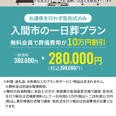
※写真はイメージです。装飾には造花を使用しています。
お通夜を行わず告別式のみ
入間市の一日葬プラン
10
万円割引
無料会員で葬儀費用が
280
000
,
一般価格
380
000
円
,
円
308
000
,
（税込
円
）
※料理･返礼品･お布施などのプラン外サービス・物品は含まれません。
火葬料金は別途お客様負担。
※無料の会員制度に未加入の方が、家族葬の長坂直営式場で通夜･告別式
を行う場合は式場使用料として一日利用5.5万円(税込)・二日利用11万円
(税込)。東京博善の式場で通夜･告別式を行う場合は別途費用が必要とな
ります。