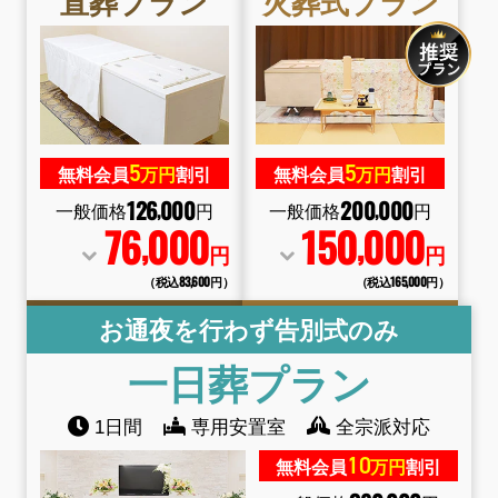
直葬
プラン
火葬式
プラン
5
5
無料会員
万円
割引
無料会員
万円
割引
126
000
200
000
,
,
一般価格
円
一般価格
円
76
000
150
000
,
,
円
円
（税込83
,
600円）
（税込165
,
000円）
お通夜を行わず告別式のみ
一日葬
プラン
1日間
専用安置室
全宗派対応
10
無料会員
万円
割引