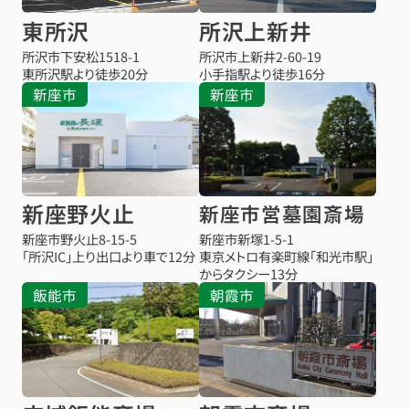
東所沢
所沢上新井
所沢市下安松1518-1
所沢市上新井2-60-19
東所沢駅より
徒歩20分
小手指駅より
徒歩16分
新座市
新座市
新座野火止
新座市営墓園斎場
新座市野火止8-15-5
新座市新塚1-5-1
「所沢IC」上り出口より車で12分
東京メトロ有楽町線「和光市駅」
からタクシー13分
飯能市
朝霞市