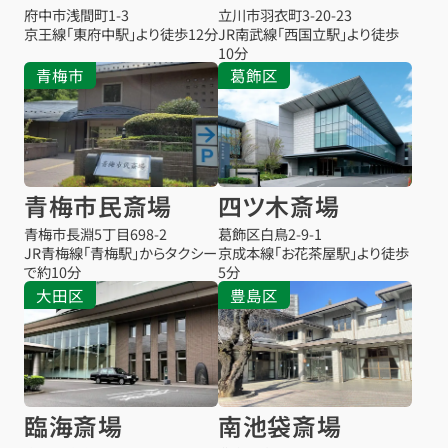
府中市浅間町1-3
立川市羽衣町3-20-23
京王線「東府中駅」より徒歩12分
JR南武線「西国立駅」より徒歩
10分
青梅市
葛飾区
青梅市民斎場
四ツ木斎場
青梅市長淵5丁目698-2
葛飾区白鳥2-9-1
JR青梅線「青梅駅」からタクシー
京成本線「お花茶屋駅」より徒歩
で約10分
5分
大田区
豊島区
臨海斎場
南池袋斎場