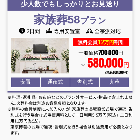
少人数でもしっかりとお見送り
家族葬58
プラン
2日間
専用安置室
全宗派対応
12
無料会員
万円
割引
700
000
,
一般価格
円
580
000
,
円
（税込638
,
000円）
安置
通夜式
告別式
火葬
※料理･返礼品･お布施などのプラン外サービス・物品は含まれませ
ん。火葬料金は別途お客様負担となります。
※無料の会員制度に未加入の方が、家族葬の長坂直営式場で通夜･告
別式を行う場合は式場使用料として一日利用5.5万円(税込)・二日利
用11万円(税込)。
東京博善の式場で通夜･告別式を行う場合は別途費用が必要となり
ます。