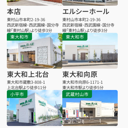
本店
エルシーホール
東村山市本町
2-19-36
東村山市本町
2-19-36
西武新宿線･西武園線･国分寺
西武新宿線･西武園線･国分寺
線「東村山駅」より徒歩3分
線「東村山駅」より徒歩3分
東大和市
東大和市
東大和上北台
東大和向原
東大和市蔵敷
3-808-1
東大和市向原
6-1171-1
上北台駅より
徒歩11分
東大和市駅より
徒歩5分
小平市
武蔵村山市