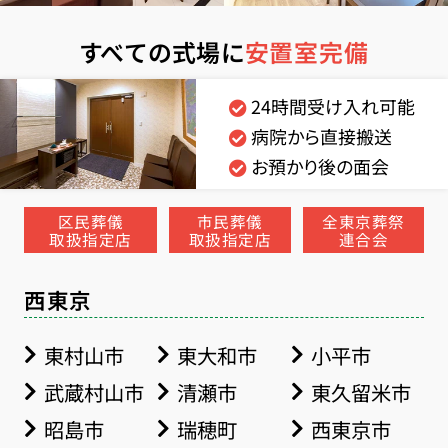
すべての式場に
安置室完備
24時間受け入れ可能
病院から直接搬送
お預かり後の面会
区民葬儀
市民葬儀
全東京葬祭
取扱指定店
取扱指定店
連合会
西東京
東村山市
東大和市
小平市
武蔵村山市
清瀬市
東久留米市
昭島市
瑞穂町
西東京市