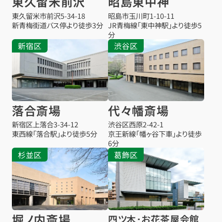
東久留米前沢
昭島東中神
東久留米市前沢
5-34-18
昭島市玉川町1-10-11
新青梅街道バス停より徒歩3分
JR青梅線「東中神駅」より徒歩5
分
新宿区
渋谷区
落合斎場
代々幡斎場
新宿区上落合3-34-12
渋谷区西原2-42-1
東西線「落合駅」より徒歩5分
京王新線「幡ヶ谷下車」より徒歩
6分
杉並区
葛飾区
堀ノ内斎場
四ツ木･お花茶屋会館