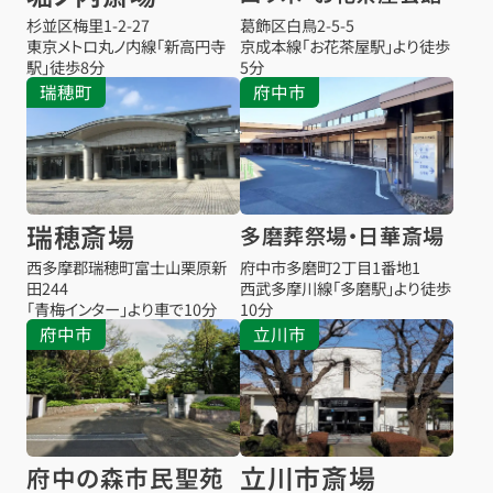
杉並区梅里1-2-27
葛飾区白鳥2-5-5
東京メトロ丸ノ内線「新高円寺
京成本線「お花茶屋駅」より徒歩
駅」徒歩8分
5分
瑞穂町
府中市
瑞穂斎場
多磨葬祭場・日華斎場
西多摩郡瑞穂町富士山栗原新
府中市多磨町2丁目1番地1
田244
西武多摩川線「多磨駅」より徒歩
「青梅インター」より車で10分
10分
府中市
立川市
立川市斎場
府中の森市民聖苑