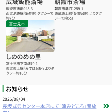
広域飯能斎場
朝霞市斎場
飯能市飯能948-3
朝霞市溝沼1259-1
西武池袋線「飯能駅」タクシーで
東武東上線「朝霞台駅」よりタク
約7分
シーで約5分
富士見市
しののめの里
富士見市下南畑70-1
東武東上線「みずほ台駅」 よりタ
クシー約10分
お知らせ
2026/08/04
長坂式典センター本店にて「涼みどころ」開放