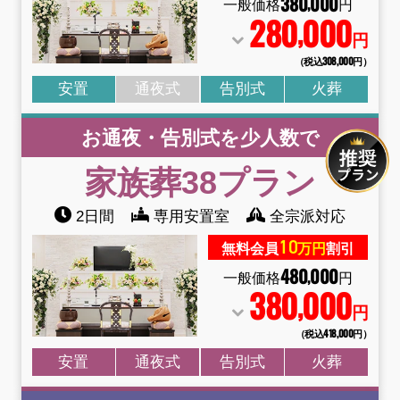
380
000
,
一般価格
円
280
000
,
円
（税込308
,
000円）
安置
通夜式
告別式
火葬
お通夜・告別式を少人数で
家族葬38
プラン
2日間
専用安置室
全宗派対応
10
無料会員
万円
割引
480
000
,
一般価格
円
380
000
,
円
（税込418
,
000円）
安置
通夜式
告別式
火葬