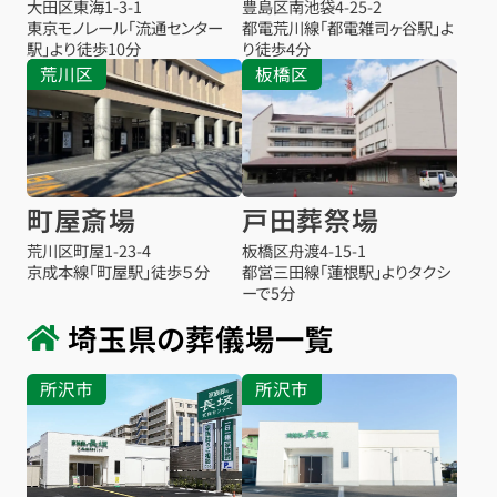
大田区東海1-3-1
豊島区南池袋4-25-2
東京モノレール「流通センター
都電荒川線「都電雑司ヶ谷駅」よ
駅」より徒歩10分
り徒歩4分
荒川区
板橋区
町屋斎場
戸田葬祭場
荒川区町屋1-23-4
板橋区舟渡4-15-1
京成本線「町屋駅」徒歩５分
都営三田線「蓮根駅」よりタクシ
ーで5分
埼玉県の葬儀場一覧
所沢市
所沢市