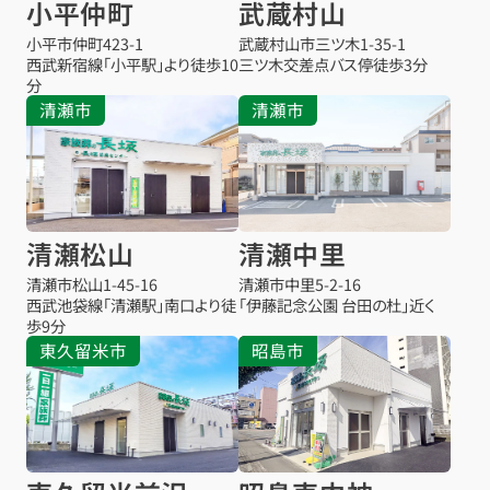
小平仲町
武蔵村山
小平市仲町
423-1
武蔵村山市三ツ木
1-35-1
西武新宿線「小平駅」より徒歩10
三ツ木交差点バス停
徒歩3分
分
清瀬市
清瀬市
清瀬松山
清瀬中里
清瀬市松山
1-45-16
清瀬市中里
5-2-16
西武池袋線「清瀬駅」南口より徒
「伊藤記念公園 台田の杜」近く
歩9分
東久留米市
昭島市