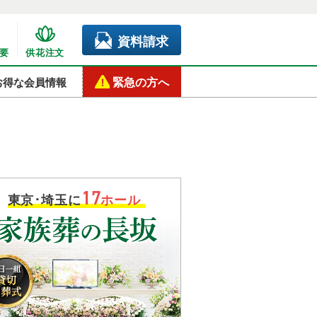
資料請求
要
供花注文
緊急の方へ
お得な会員情報
17
東京･埼玉に
ホール