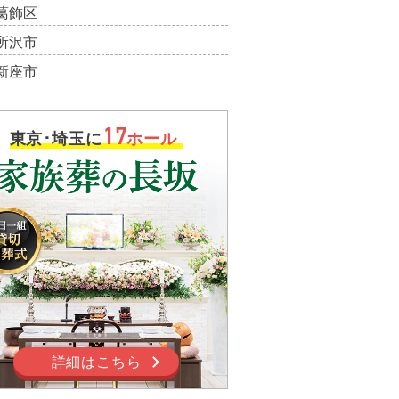
葛飾区
所沢市
新座市
17
東京･埼玉に
ホール
詳細はこちら