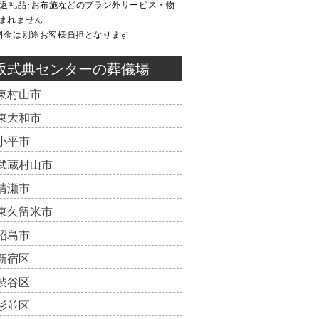
･返礼品･お布施などのプラン外サービス・物
まれません
料金は別途お客様負担となります
坂式典センターの葬儀場
東村山市
東大和市
小平市
武蔵村山市
清瀬市
東久留米市
昭島市
新宿区
渋谷区
杉並区